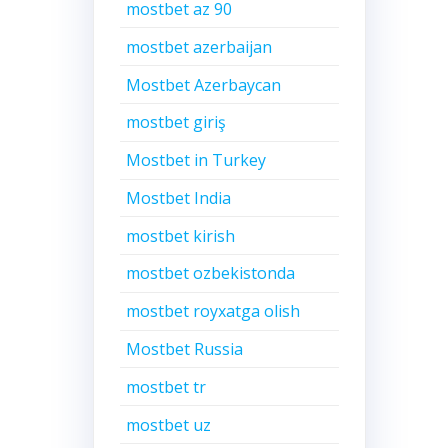
mostbet az 90
mostbet azerbaijan
Mostbet Azerbaycan
mostbet giriş
Mostbet in Turkey
Mostbet India
mostbet kirish
mostbet ozbekistonda
mostbet royxatga olish
Mostbet Russia
mostbet tr
mostbet uz