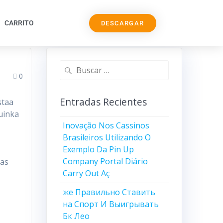
CARRITO
DESCARGAR
0
Entradas Recientes
staa
uinka
Inovação Nos Cassinos
Brasileiros Utilizando O
Exemplo Da Pin Up
Company Portal Diário
gas
Carry Out Aç
же Правильно Ставить
на Спорт И Выигрывать
Бк Лео