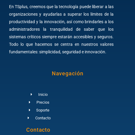
En TSplus, creemos que la tecnología puede liberar a las
organizaciones y ayudarlas a superar los límites de la
productividad y la innovación, así como brindarles a los
administradores la tranquilidad de saber que los
sistemas críticos siempre estarán accesibles y seguros.
Todo lo que hacemos se centra en nuestros valores
fundamentales: simplicidad, seguridad e innovación.
Navegación
Inicio
Precios
Soporte
Contacto
Contacto