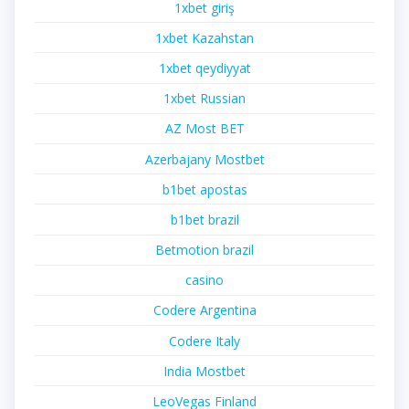
1xbet giriş
1xbet Kazahstan
1xbet qeydiyyat
1xbet Russian
AZ Most BET
Azerbajany Mostbet
b1bet apostas
b1bet brazil
Betmotion brazil
casino
Codere Argentina
Codere Italy
India Mostbet
LeoVegas Finland