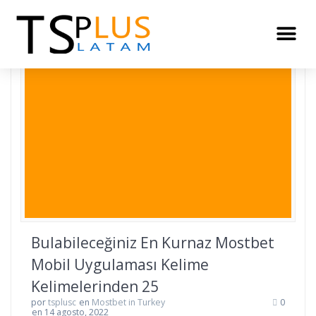
Bulabileceğiniz En Kurnaz Mostbet
Mobil Uygulaması Kelime
Kelimelerinden 25
por
tsplusc
en
Mostbet in Turkey
0
en 14 agosto, 2022