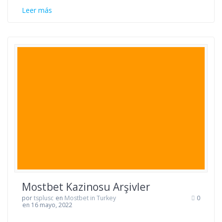
Leer más
Mostbet Kazinosu Arşivler
por
tsplusc
en
Mostbet in Turkey
0
en 16 mayo, 2022