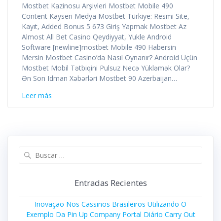
Mostbet Kazinosu Arşivleri Mostbet Mobile 490
Content Kayseri Medya Mostbet Türkiye: Resmi Site,
Kayıt, Added Bonus 5 673 Giriş Yapmak Mostbet Az
Almost All Bet Casino Qeydiyyat, Yukle Android
Software [newline]mostbet Mobile 490 Habersin
Mersin Mostbet Casino’da Nasıl Oynanır? Android Üçün
Mostbet Mobil Tətbiqini Pulsuz Necə Yükləmək Olar?
Ən Son Idman Xəbərləri Mostbet 90 Azerbaijan…
Leer más
Entradas Recientes
Inovação Nos Cassinos Brasileiros Utilizando O
Exemplo Da Pin Up Company Portal Diário Carry Out