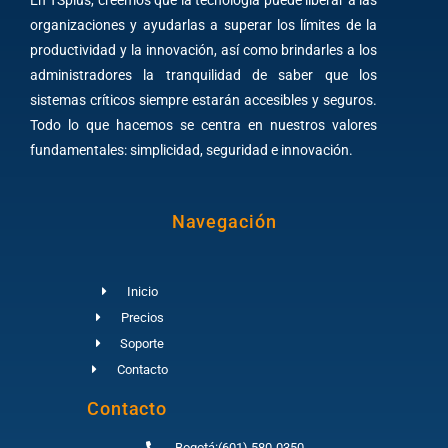
En TSplus, creemos que la tecnología puede liberar a las
organizaciones y ayudarlas a superar los límites de la
productividad y la innovación, así como brindarles a los
administradores la tranquilidad de saber que los
sistemas críticos siempre estarán accesibles y seguros.
Todo lo que hacemos se centra en nuestros valores
fundamentales: simplicidad, seguridad e innovación.
Navegación
Inicio
Precios
Soporte
Contacto
Contacto
Bogotá:(601) 580-0350