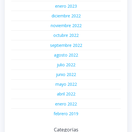
enero 2023
diciembre 2022
noviembre 2022
octubre 2022
septiembre 2022
agosto 2022
julio 2022
junio 2022
mayo 2022
abril 2022
enero 2022
febrero 2019
Categorías