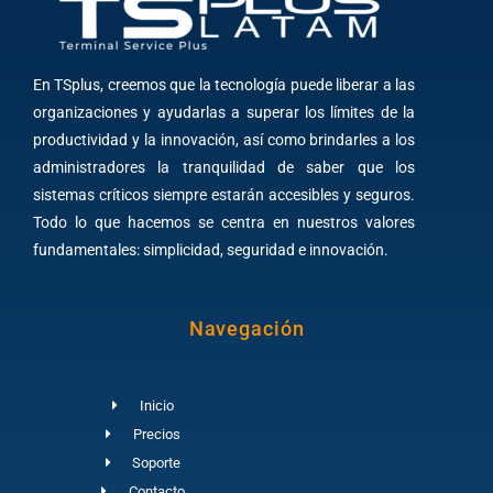
En TSplus, creemos que la tecnología puede liberar a las
organizaciones y ayudarlas a superar los límites de la
productividad y la innovación, así como brindarles a los
administradores la tranquilidad de saber que los
sistemas críticos siempre estarán accesibles y seguros.
Todo lo que hacemos se centra en nuestros valores
fundamentales: simplicidad, seguridad e innovación.
Navegación
Inicio
Precios
Soporte
Contacto