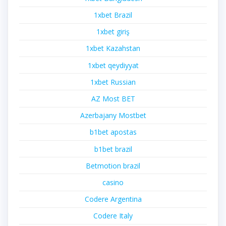
1xbet Brazil
1xbet giriş
1xbet Kazahstan
1xbet qeydiyyat
1xbet Russian
AZ Most BET
Azerbajany Mostbet
b1bet apostas
b1bet brazil
Betmotion brazil
casino
Codere Argentina
Codere Italy