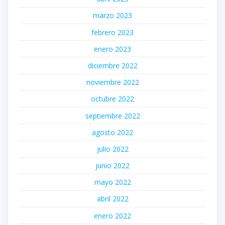
marzo 2023
febrero 2023
enero 2023
diciembre 2022
noviembre 2022
octubre 2022
septiembre 2022
agosto 2022
julio 2022
junio 2022
mayo 2022
abril 2022
enero 2022