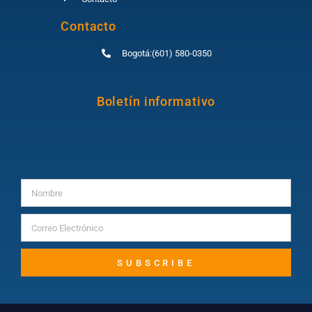
Contacto
Bogotá:(601) 580-0350
Boletín informativo
SUBSCRIBE