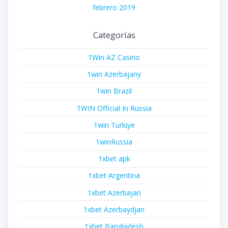
febrero 2019
Categorías
1Win AZ Casino
1win Azerbajany
1win Brazil
1WIN Official In Russia
1win Turkiye
1winRussia
1xbet apk
1xbet Argentina
1xbet Azerbajan
1xbet Azerbaydjan
1xbet Bangladesh