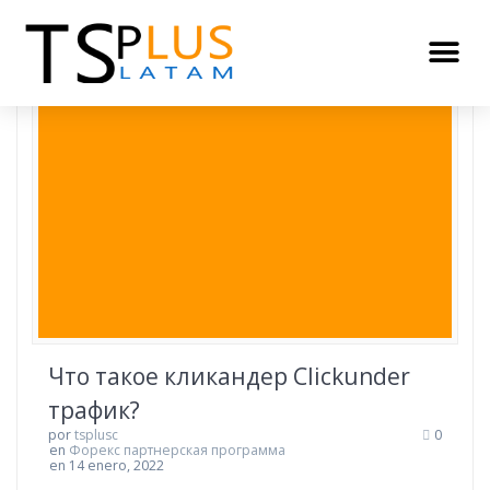
Что такое кликандер Clickunder
трафик?
por
tsplusc
0
en
Форекс партнерская программа
en 14 enero, 2022