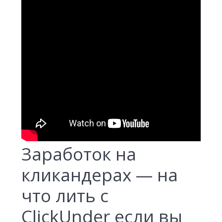
Заработок на
кликандерах — на
что лить с
ClickUnder если вы