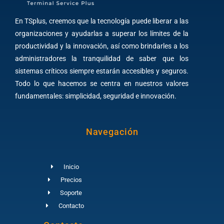
En TSplus, creemos que la tecnología puede liberar a las
organizaciones y ayudarlas a superar los límites de la
productividad y la innovación, así como brindarles a los
administradores la tranquilidad de saber que los
sistemas críticos siempre estarán accesibles y seguros.
Todo lo que hacemos se centra en nuestros valores
fundamentales: simplicidad, seguridad e innovación.
Navegación
Inicio
Precios
Soporte
Contacto