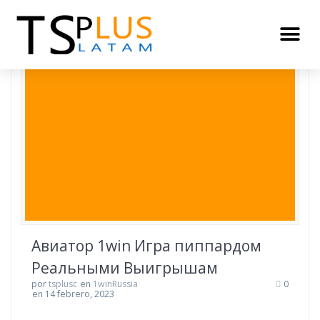
Авиатор 1win Игра пиппардом
Реальными Выигрышам
por
tsplusc
en
1winRussia
0
en 14 febrero, 2023