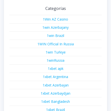
Categorías
1Win AZ Casino
1win Azerbajany
1win Brazil
1WIN Official In Russia
1win Turkiye
1winRussia
1xbet apk
1xbet Argentina
1xbet Azerbajan
1xbet Azerbaydjan
1xbet Bangladesh
1xbet Brazil