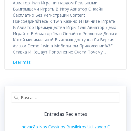
Авиатор 1win Игра пиппардом Реальными
Выигрышами Играть В Игру Авиатор Онлайн
бесплатно Без Регистрации Content
Присоединяйтесь К 1win Казино И Начните Играть
В Авиатор Преимущества Игры 1win Авиатор Демо
Играйте В Авиатор 1win Онлайн в Реальные Деньги
Какой минимальный Выигрыш доступна Ли Версия
Aviator Demo 1win а Мобильном Приложении%3F
Ставка И Кешаут Пополнение Счета Почему…
Leer más
Entradas Recientes
Inovação Nos Cassinos Brasileiros Utilizando O