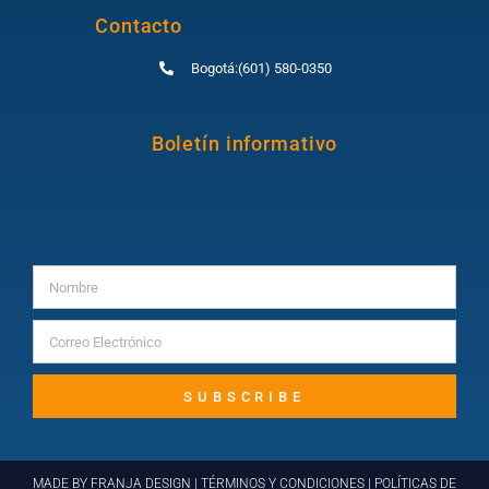
Contacto
Bogotá:(601) 580-0350
Boletín informativo
SUBSCRIBE
MADE BY FRANJA DESIGN | TÉRMINOS Y CONDICIONES | POLÍTICAS DE