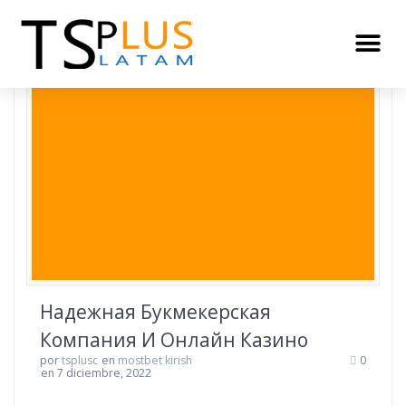
Надежная Букмекерская
Компания И Онлайн Казино
por
tsplusc
en
mostbet kirish
0
en 7 diciembre, 2022