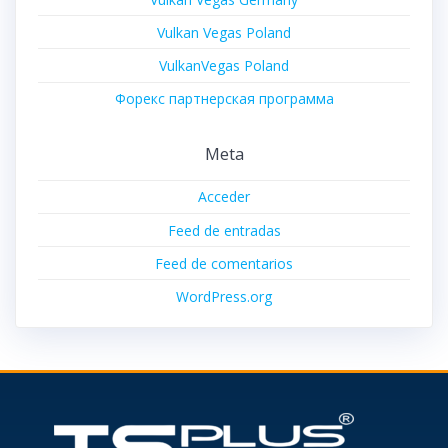
Vulkan Vegas Poland
VulkanVegas Poland
Форекс партнерская программа
Meta
Acceder
Feed de entradas
Feed de comentarios
WordPress.org