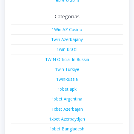
febrero 2019
Categorías
1Win AZ Casino
1win Azerbajany
1win Brazil
1WIN Official In Russia
1win Turkiye
1winRussia
1xbet apk
1xbet Argentina
1xbet Azerbajan
1xbet Azerbaydjan
1xbet Bangladesh