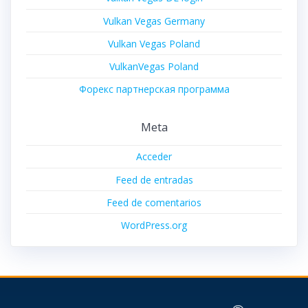
Vulkan Vegas Germany
Vulkan Vegas Poland
VulkanVegas Poland
Форекс партнерская программа
Meta
Acceder
Feed de entradas
Feed de comentarios
WordPress.org