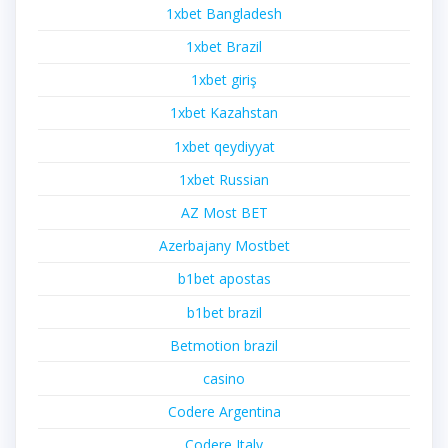
1xbet Bangladesh
1xbet Brazil
1xbet giriş
1xbet Kazahstan
1xbet qeydiyyat
1xbet Russian
AZ Most BET
Azerbajany Mostbet
b1bet apostas
b1bet brazil
Betmotion brazil
casino
Codere Argentina
Codere Italy