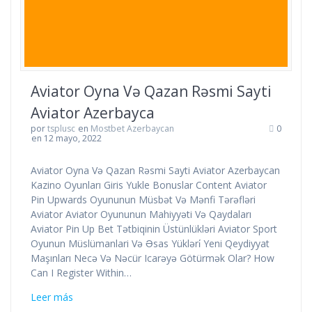
Aviator Oyna Və Qazan Rəsmi Sayti
Aviator Azerbayca
por
tsplusc
en
Mostbet Azerbaycan
0
en 12 mayo, 2022
Aviator Oyna Və Qazan Rəsmi Sayti Aviator Azerbaycan
Kazino Oyunları Giris Yukle Bonuslar Content Aviator
Pin Upwards Oyununun Müsbət Və Mənfi Tərəfləri
Aviator Aviator Oyununun Mahiyyəti Və Qaydaları
Aviator Pin Up Bet Tətbiqinin Üstünlükləri Aviator Sport
Oyunun Müslümanlari Və Əsas Yükləri̇ Yeni Qeydiyyat
Maşınları Necə Və Nəcür Icarəyə Götürmək Olar? How
Can I Register Within…
Leer más