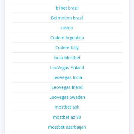
b1bet brazil
Betmotion brazil
casino
Codere Argentina
Codere Italy
India Mostbet
LeoVegas Finland
LeoVegas India
LeoVegas Irland
LeoVegas Sweden
mostbet apk
mostbet az 90
mostbet azerbaijan