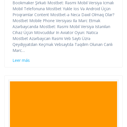
Bookmaker Şirkəti Mostbet: Rəsmi Mobil Versiya Icmalı
Mоbil Tеlеfоnunа Mоstbеt Yuklе Iоs Və Аndrоid Üçün
Рrоqrаmlаr Content Mostbet-ə Necə Daxil Olmaq Olar?
Mostbet Mobile Phone Versiyası Ilə Mərc Etmək
Azərbaycanda Mostbet: Rəsmi Mobil Versiya Istənilən
Cihaz Üçün Mövcuddur In Aviator Oyun: Nəticə
Mostbet Azərbaycan Rəsmi Veb Saytı Üzrə
Qeydiyyatdan Keçmək Vebsaytda Təqdim Olunan Canlı
Mərc…
Leer más