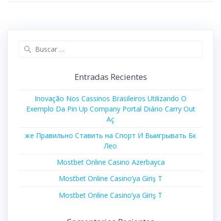
Entradas Recientes
Inovação Nos Cassinos Brasileiros Utilizando O
Exemplo Da Pin Up Company Portal Diário Carry Out
Aç
же Правильно Ставить на Спорт И Выигрывать Бк
Лео
Mostbet Online Casino Azerbayca
Mostbet Online Casino’ya Giriş T
Mostbet Online Casino’ya Giriş T