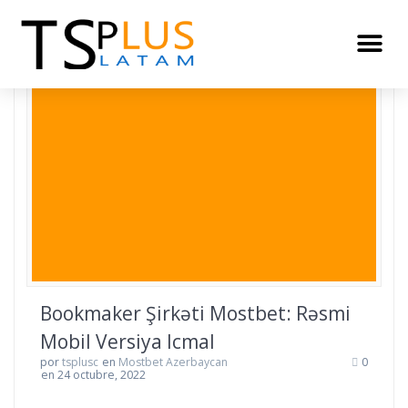
Bookmaker Şirkəti Mostbet: Rəsmi
Mobil Versiya Icmal
por
tsplusc
en
Mostbet Azerbaycan
0
en 24 octubre, 2022