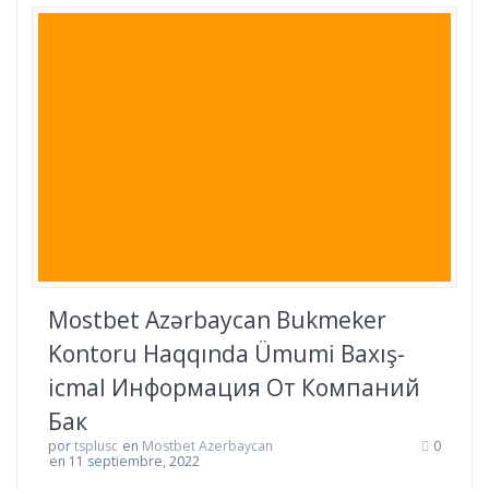
Mostbet Azərbaycan Bukmeker
Kontoru Haqqında Ümumi Baxış-
icmal Информация От Компаний
Бак
por
tsplusc
en
Mostbet Azerbaycan
0
en 11 septiembre, 2022