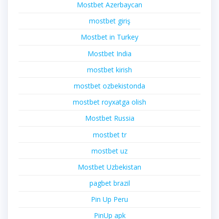
Mostbet Azerbaycan
mostbet giriş
Mostbet in Turkey
Mostbet India
mostbet kirish
mostbet ozbekistonda
mostbet royxatga olish
Mostbet Russia
mostbet tr
mostbet uz
Mostbet Uzbekistan
pagbet brazil
Pin Up Peru
PinUp apk