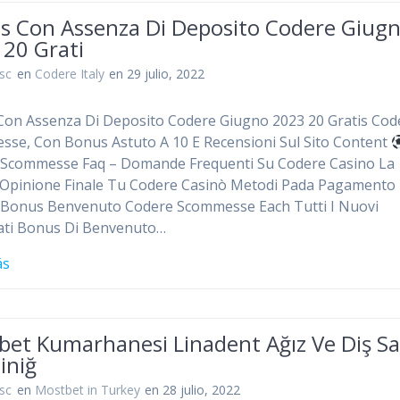
s Con Assenza Di Deposito Codere Giug
 20 Grati
usc
en
Codere Italy
en 29 julio, 2022
on Assenza Di Deposito Codere Giugno 2023 20 Gratis Cod
se, Con Bonus Astuto A 10 E Recensioni Sul Sito Content
 Scommesse Faq – Domande Frequenti Su Codere Casino La
Opinione Finale Tu Codere Casinò Metodi Pada Pagamento
 Bonus Benvenuto Codere Scommesse Each Tutti I Nuovi
ati Bonus Di Benvenuto…
ás
et Kumarhanesi Linadent Ağız Ve Diş Sağ
liniğ
usc
en
Mostbet in Turkey
en 28 julio, 2022