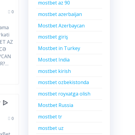
mostbet az 90
0
mostbet azerbaijan
Mostbet Azerbaycan
lama
kəti
mostbet giriş
BET AZ
Mostbet in Turkey
ECƏ
AYCAN
Mostbet India
R?…
mostbet kirish
mostbet ozbekistonda
mostbet royxatga olish
r ᐉ
Mostbet Russia
mostbet tr
0
mostbet uz
1xBet