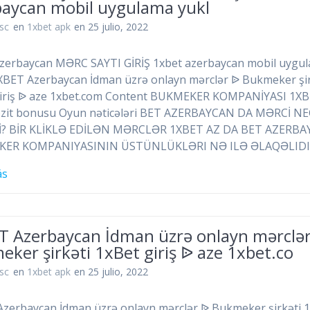
baycan mobil uygulama yukl
usc
en
1xbet apk
en 25 julio, 2022
zerbaycan MƏRC SAYTI GİRİŞ 1xbet azerbaycan mobil uygu
XBET Azerbaycan İdman üzrə onlayn mərclər ᐉ Bukmeker şir
giriş ᐉ aze 1xbet.com Content BUKMEKER KOMPANİYASI 1X
pozit bonusu Oyun nəticələri BET AZERBAYCAN DA MƏRCİ N
? BİR KLİKLƏ EDİLƏN MƏRCLƏR 1XBET AZ DA BET AZERB
ER KOMPANIYASININ ÜSTÜNLÜKLƏRI NƏ ILƏ ƏLAQƏLIDI
ás
T Azerbaycan İdman üzrə onlayn mərclə
ker şirkəti 1xBet giriş ᐉ aze 1xbet.co
usc
en
1xbet apk
en 25 julio, 2022
zerbaycan İdman üzrə onlayn mərclər ᐉ Bukmeker şirkəti 