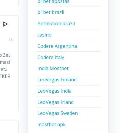
b1bet apostas
b1bet brazil
r ᐉ
Betmotion brazil
casino
0
Codere Argentina
1xBet
Codere Italy
lməsi
India Mostbet
Bet»
EKER
LeoVegas Finland
LeoVegas India
LeoVegas Irland
LeoVegas Sweden
mostbet apk