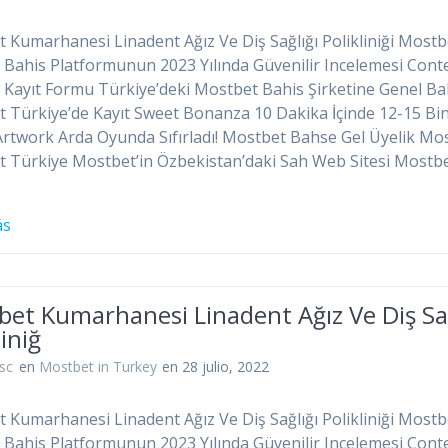
 Kumarhanesi Linadent Ağız Ve Diş Sağlığı Polikliniği Mostb
 Bahis Platformunun 2023 Yılında Güvenilir Incelemesi Cont
Kayıt Formu Türkiye’deki Mostbet Bahis Şirketine Genel Ba
 Türkiye’de Kayıt Sweet Bonanza 10 Dakika İçinde 12-15 Bi
Artwork Arda Oyunda Sıfırladı! Mostbet Bahse Gel Üyelik Mo
 Türkiye Mostbet’in Özbekistan’daki Sah Web Sitesi Mostb
ás
et Kumarhanesi Linadent Ağız Ve Diş Sağ
liniğ
usc
en
Mostbet in Turkey
en 28 julio, 2022
 Kumarhanesi Linadent Ağız Ve Diş Sağlığı Polikliniği Mostb
 Bahis Platformunun 2023 Yılında Güvenilir Incelemesi Cont