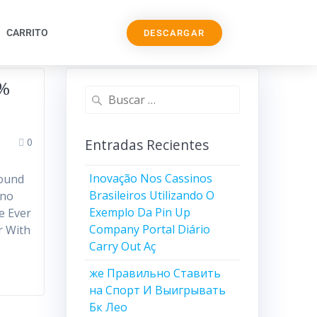
CARRITO
DESCARGAR
0%
0
Entradas Recientes
Inovação Nos Cassinos
ound
Brasileiros Utilizando O
ino
Exemplo Da Pin Up
e Ever
Company Portal Diário
r With
Carry Out Aç
же Правильно Ставить
на Спорт И Выигрывать
Бк Лео