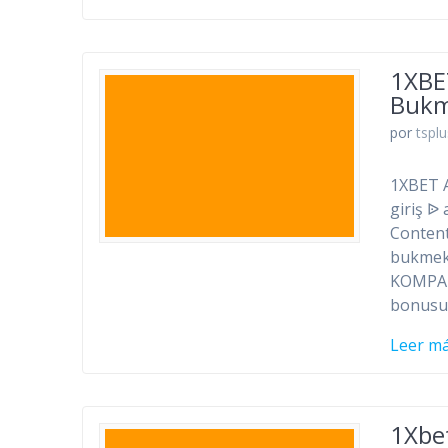
1XBE
Bukme
por
tspl
1XBET A
giriş ᐉ
Content
bukmeke
KOMPAN
bonusu 
Leer m
1Xbe