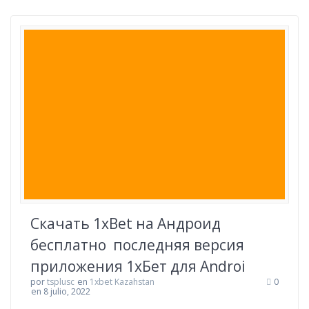
Скачать 1xBet на Андроид
бесплатно ️ последняя версия
приложения 1хБет для Androi
por
tsplusc
en
1xbet Kazahstan
0
en 8 julio, 2022