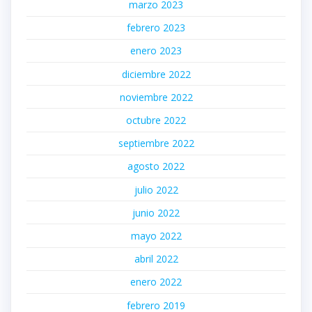
marzo 2023
febrero 2023
enero 2023
diciembre 2022
noviembre 2022
octubre 2022
septiembre 2022
agosto 2022
julio 2022
junio 2022
mayo 2022
abril 2022
enero 2022
febrero 2019