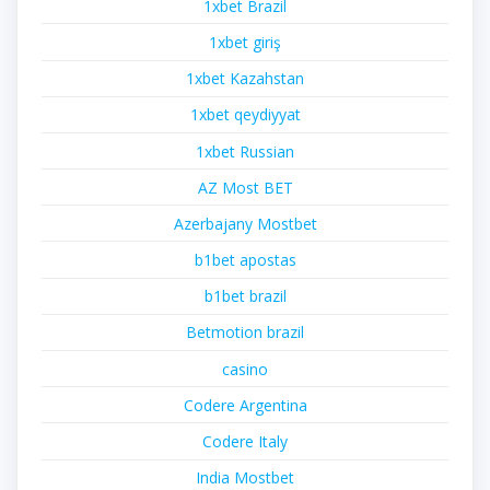
1xbet Brazil
1xbet giriş
1xbet Kazahstan
1xbet qeydiyyat
1xbet Russian
AZ Most BET
Azerbajany Mostbet
b1bet apostas
b1bet brazil
Betmotion brazil
casino
Codere Argentina
Codere Italy
India Mostbet