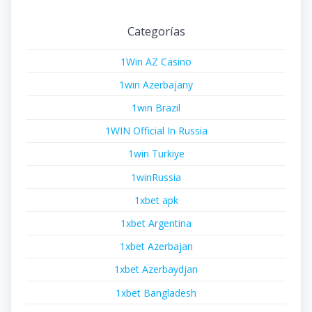
Categorías
1Win AZ Casino
1win Azerbajany
1win Brazil
1WIN Official In Russia
1win Turkiye
1winRussia
1xbet apk
1xbet Argentina
1xbet Azerbajan
1xbet Azerbaydjan
1xbet Bangladesh