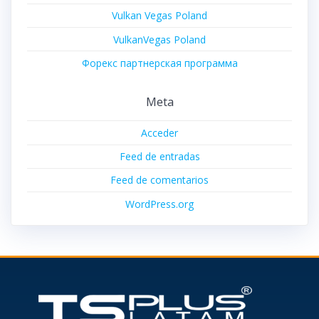
Vulkan Vegas Poland
VulkanVegas Poland
Форекс партнерская программа
Meta
Acceder
Feed de entradas
Feed de comentarios
WordPress.org