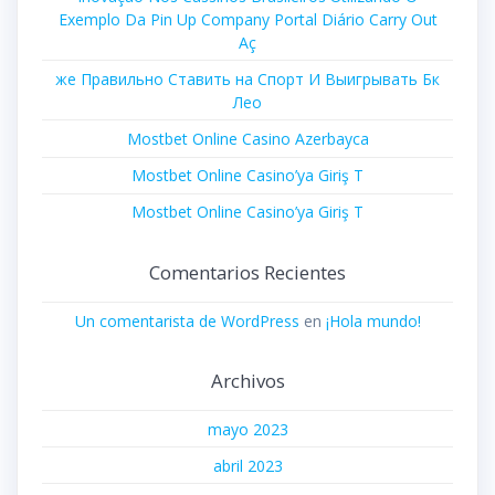
Exemplo Da Pin Up Company Portal Diário Carry Out
Aç
же Правильно Ставить на Спорт И Выигрывать Бк
Лео
Mostbet Online Casino Azerbayca
Mostbet Online Casino’ya Giriş T
Mostbet Online Casino’ya Giriş T
Comentarios Recientes
Un comentarista de WordPress
en
¡Hola mundo!
Archivos
mayo 2023
abril 2023