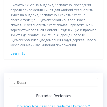
Скачать 1xBet на Андроид бесплатно ️ последняя
версия приложения 1хБет для Android Установить
1xbet на андроид бесплатно Скачать 1xbet на
android телефон Букмекерская контора 1xbet
скачать и установить 1xbet скачать приложение и
зарегистрироваться Content Раздел инфо и правила
1хБет Где скачать 1xBet на Андроид Новости
букмекеров Push-уведомления будут держать вас в
курсе событий Функционал приложения…
Leer más
Entradas Recientes
Inovação Nos Cassinos Brasileiros Utilizando O