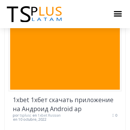
1xbet 1хбет скачать приложение
на Андроид Android ap
por
tsplusc
en
1xbet Russian
0
en 10 octubre, 2022