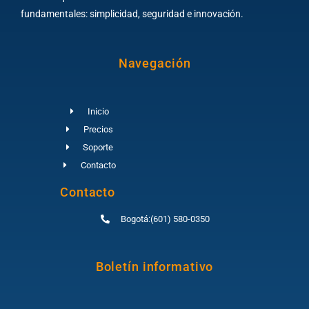
fundamentales: simplicidad, seguridad e innovación.
Navegación
Inicio
Precios
Soporte
Contacto
Contacto
Bogotá:(601) 580-0350
Boletín informativo