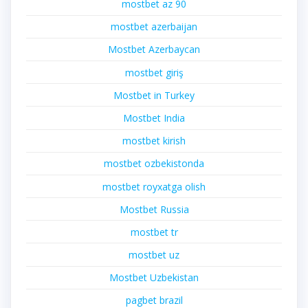
mostbet az 90
mostbet azerbaijan
Mostbet Azerbaycan
mostbet giriş
Mostbet in Turkey
Mostbet India
mostbet kirish
mostbet ozbekistonda
mostbet royxatga olish
Mostbet Russia
mostbet tr
mostbet uz
Mostbet Uzbekistan
pagbet brazil