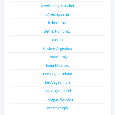
Azerbajany Mostbet
b1bet apostas
b1bet brazil
Betmotion brazil
casino
Codere Argentina
Codere Italy
India Mostbet
LeoVegas Finland
LeoVegas India
LeoVegas Irland
LeoVegas Sweden
mostbet apk