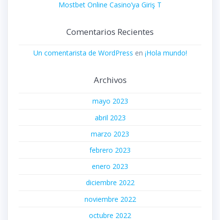
Mostbet Online Casino’ya Giriş T
Comentarios Recientes
Un comentarista de WordPress
en
¡Hola mundo!
Archivos
mayo 2023
abril 2023
marzo 2023
febrero 2023
enero 2023
diciembre 2022
noviembre 2022
octubre 2022