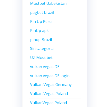
Mostbet Uzbekistan
pagbet brazil
Pin Up Peru
PinUp apk
pinup Brazil
Sin categoría
UZ Most bet
vulkan vegas DE
vulkan vegas DE login
Vulkan Vegas Germany
Vulkan Vegas Poland
VulkanVegas Poland