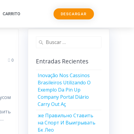
CARRITO
DESCARGAR
0
Entradas Recientes
Inovação Nos Cassinos
т
Brasileiros Utilizando O
Exemplo Da Pin Up
Company Portal Diário
нусом
Carry Out Aç
авить
же Правильно Ставить
s…
на Спорт И Выигрывать
Бк Лео