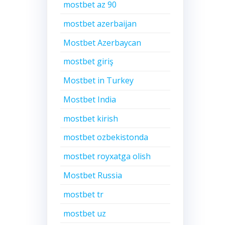
mostbet az 90
mostbet azerbaijan
Mostbet Azerbaycan
mostbet giriş
Mostbet in Turkey
Mostbet India
mostbet kirish
mostbet ozbekistonda
mostbet royxatga olish
Mostbet Russia
mostbet tr
mostbet uz