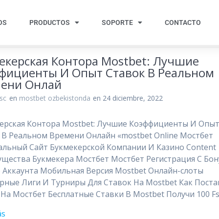
OS
PRODUCTOS
SOPORTE
CONTACTO
екерская Контора Mostbet: Лучшие
фициенты И Опыт Ставок В Реальном
ени Онлай
usc
en
mostbet ozbekistonda
en 24 diciembre, 2022
ерская Контора Mostbet: Лучшие Коэффициенты И Опы
 В Реальном Времени Онлайн «mostbet Online Мостбет
льный Сайт Букмекерской Компании И Казино Content
щества Букмекера Мостбет Мостбет Регистрация С Бо
 Аккаунта Мобильная Версия Mostbet Онлайн-слоты
рные Лиги И Турниры Для Ставок На Mostbet Как Пост
 На Мостбет Бесплатные Ставки В Mostbet Получи 100 F
ás