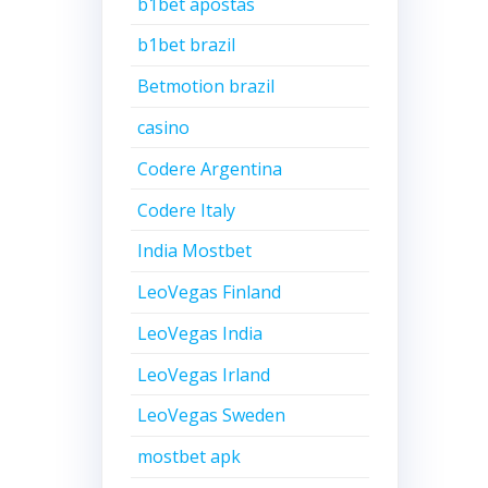
b1bet apostas
b1bet brazil
Betmotion brazil
casino
Codere Argentina
Codere Italy
India Mostbet
LeoVegas Finland
LeoVegas India
LeoVegas Irland
LeoVegas Sweden
mostbet apk