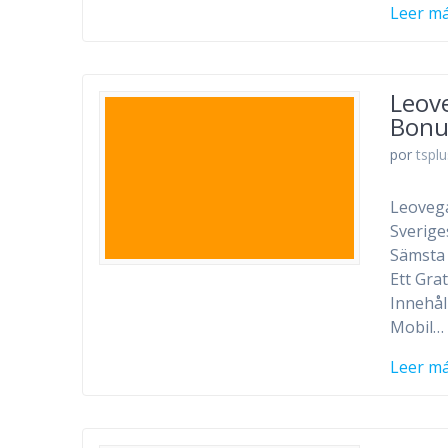
Leer m
Leove
Bonu
por
tspl
Leoveg
Sverige
Sämsta 
Ett Gra
Innehål
Mobil…
Leer m