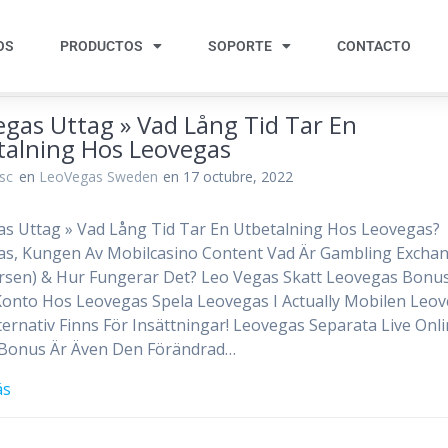
OS
PRODUCTOS
SOPORTE
CONTACTO
gas Uttag » Vad Lång Tid Tar En
talning Hos Leovegas
usc
en
LeoVegas Sweden
en 17 octubre, 2022
s Uttag » Vad Lång Tid Tar En Utbetalning Hos Leovegas?
s, Kungen Av Mobilcasino Content Vad Är Gambling Excha
rsen) & Hur Fungerar Det? Leo Vegas Skatt Leovegas Bonu
onto Hos Leovegas Spela Leovegas I Actually Mobilen Leo
lternativ Finns För Insättningar! Leovegas Separata Live Onl
 Bonus Är Även Den Förändrad…
ás