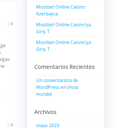
Mostbet Online Casino
Azerbayca
0
Mostbet Online Casino’ya
Giriş T
Mostbet Online Casino’ya
nge
Giriş T
s
vegas
Comentarios Recientes
ine
Un comentarista de
WordPress
en
¡Hola
mundo!
Archivos
0
mayo 2023