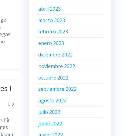
abril 2023
nge
marzo 2023
s
febrero 2023
vegas
ine
enero 2023
diciembre 2022
noviembre 2022
octubre 2022
es I
septiembre 2022
agosto 2022
0
julio 2022
» Få
junio 2022
iges
Seksom
mayo 2022