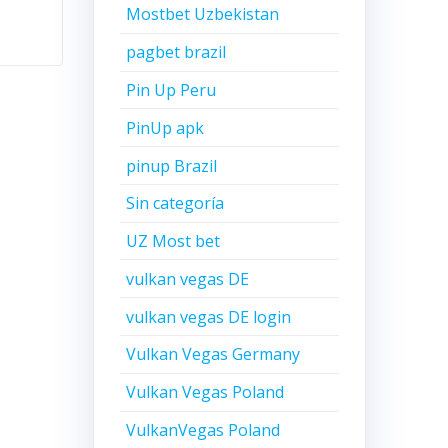
Mostbet Uzbekistan
pagbet brazil
Pin Up Peru
PinUp apk
pinup Brazil
Sin categoría
UZ Most bet
vulkan vegas DE
vulkan vegas DE login
Vulkan Vegas Germany
Vulkan Vegas Poland
VulkanVegas Poland