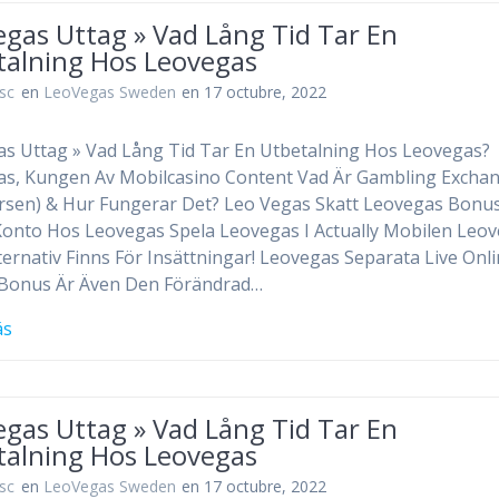
gas Uttag » Vad Lång Tid Tar En
talning Hos Leovegas
usc
en
LeoVegas Sweden
en 17 octubre, 2022
s Uttag » Vad Lång Tid Tar En Utbetalning Hos Leovegas?
s, Kungen Av Mobilcasino Content Vad Är Gambling Excha
rsen) & Hur Fungerar Det? Leo Vegas Skatt Leovegas Bonu
onto Hos Leovegas Spela Leovegas I Actually Mobilen Leo
lternativ Finns För Insättningar! Leovegas Separata Live Onl
 Bonus Är Även Den Förändrad…
ás
gas Uttag » Vad Lång Tid Tar En
talning Hos Leovegas
usc
en
LeoVegas Sweden
en 17 octubre, 2022