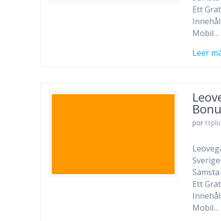
Ett Gra
Innehål
Mobil…
Leer m
Leove
Bonu
por
tspl
Leoveg
Sverige
Sämsta 
Ett Gra
Innehål
Mobil…