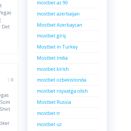
mostbet az 90
t
 Vegas
mostbet azerbaijan
g
Mostbet Azerbaycan
r Det
mostbet giriş
Mostbet in Turkey
Mostbet India
mostbet kirish
mostbet ozbekistonda
0
mostbet royxatga olish
egas
a Som
Mostbet Russia
Shirt
mostbet tr
söker
mostbet uz