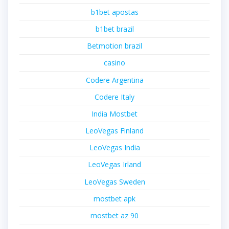
b1bet apostas
b1bet brazil
Betmotion brazil
casino
Codere Argentina
Codere Italy
India Mostbet
LeoVegas Finland
LeoVegas India
LeoVegas Irland
LeoVegas Sweden
mostbet apk
mostbet az 90