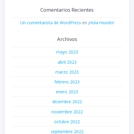
Comentarios Recientes
Un comentarista de WordPress
en
¡Hola mundo!
Archivos
mayo 2023
abril 2023
marzo 2023
febrero 2023
enero 2023
diciembre 2022
noviembre 2022
octubre 2022
septiembre 2022