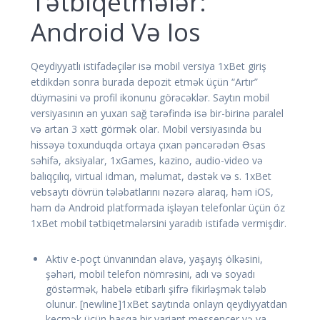
Tətbiqetmələr:
Android Və Ios
Qeydiyyatlı istifadəçilər isə mobil versiya 1xBet giriş
etdikdən sonra burada depozit etmək üçün “Artır”
düyməsini və profil ikonunu görəcəklər. Saytın mobil
versiyasının ən yuxarı sağ tərəfində isə bir-birinə paralel
və artan 3 xətt görmək olar. Mobil versiyasında bu
hissəyə toxunduqda ortaya çıxan pəncərədən Əsas
səhifə, aksiyalar, 1xGames, kazino, audio-video və
balıqçılıq, virtual idman, məlumat, dəstək və s. 1xBet
vebsaytı dövrün tələbatlarını nəzərə alaraq, həm iOS,
həm də Android platformada işləyən telefonlar üçün öz
1xBet mobil tətbiqetmələrsini yaradıb istifadə vermişdir.
Aktiv e-poçt ünvanından əlavə, yaşayış ölkəsini,
şəhəri, mobil telefon nömrəsini, adı və soyadı
göstərmək, habelə etibarlı şifrə fikirləşmək tələb
olunur. [newline]1xBet saytında onlayn qeydiyyatdan
keçmək üçün başqa bir variant messencer və ya