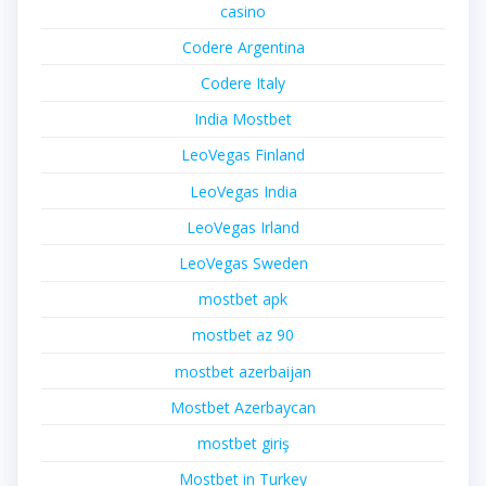
casino
Codere Argentina
Codere Italy
India Mostbet
LeoVegas Finland
LeoVegas India
LeoVegas Irland
LeoVegas Sweden
mostbet apk
mostbet az 90
mostbet azerbaijan
Mostbet Azerbaycan
mostbet giriş
Mostbet in Turkey