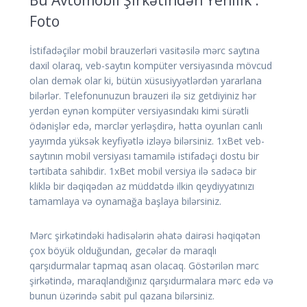
Bu Avtomobil Şirkətindən Yenilik :
Foto
İstifadəçilər mobil brauzerləri vasitəsilə mərc saytına
daxil olaraq, veb-saytın kompüter versiyasında mövcud
olan demək olar ki, bütün xüsusiyyətlərdən yararlana
bilərlər. Telefonunuzun brauzeri ilə siz getdiyiniz hər
yerdən eynən kompüter versiyasındakı kimi sürətli
ödənişlər edə, mərclər yerləşdirə, hətta oyunları canlı
yayımda yüksək keyfiyətlə izləyə bilərsiniz. 1xBet veb-
saytının mobil versiyası tamamilə istifadəçi dostu bir
tərtibata sahibdir. 1xBet mobil versiya ilə sadəcə bir
kliklə bir dəqiqədən az müddətdə ilkin qeydiyyatınızı
tamamlaya və oynamağa başlaya bilərsiniz.
Mərc şirkətindəki hadisələrin əhatə dairəsi həqiqətən
çox böyük olduğundan, gecələr də maraqlı
qarşıdurmalar tapmaq asan olacaq. Göstərilən mərc
şirkətində, maraqlandığınız qarşıdurmalara mərc edə və
bunun üzərində sabit pul qazana bilərsiniz.