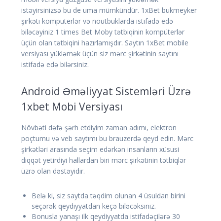
istəyirsinizsə bu de uma mümkündür. 1xBet bukmeyker
şirkəti kompüterlər və noutbuklarda istifadə edə
biləcəyiniz 1 times Bet Moby tətbiqinin kompüterlər
üçün olan tətbiqini hazırlamışdır. Saytın 1xBet mobile
versiyası yükləmək üçün siz mərc şirkətinin saytını
istifadə edə bilərsiniz.
Android Əməliyyat Sistemləri Üzrə
1xbet Mobi Versiyası
Növbəti dəfə şərh etdiyim zaman adımı, elektron
poçtumu və veb saytımı bu brauzerdə qeyd edin. Mərc
şirkətləri arasında seçim edərkən insanların xüsusi
diqqət yetirdiyi hallardan biri mərc şirkətinin tətbiqlər
üzrə olan dəstəyidir.
Belə ki, siz saytda təqdim olunan 4 üsuldan birini
seçərək qeydiyyatdan keçə biləcəksiniz.
Bоnuslа yаnаşı ilk qеydiyyаtdа istifаdəçilərə 30