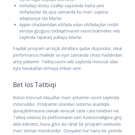
İstifadəçi dostu özəlliyi sayəsində hətta yeni
istifadəçilər də qısa zamanda bu mərc saytına
adaptasiya ola bilərlər.
Apple cihazlarından istifadə edən istifadəçilər mobil
versiya güzgüsü tətbiqetməsini rəsmi bukmeker veb
saytında taparaq yükləyə bilərlər.
Faydalı proqram ən kiçik detallara qədər düşünülür, ideal
performansa malikdir və eyni zamanda cihazı həddindən
artıq yükləmir. Tətbiq rəsmi veb saytında mövcud olan
eyni hərəkətləri etməyə imkan verir.
Bet Ios Tətbiqi
Bütün mövcud inkişaflar mərc şirkətinin rəsmi saytında
mövcuddur. Proqramın istənilən sistemə asanlıqla
quraşdırılmasına olanak verəcək sadə cara tələbləri var.
Tətbiq vasitəsi ilə platformanın tam funksionallığına giriş
əldə edirsiniz, buna görə də rahat bir proqram vasitəsilə
mərc etmək mümkündür. Dünyanın hər hansı bir yerində