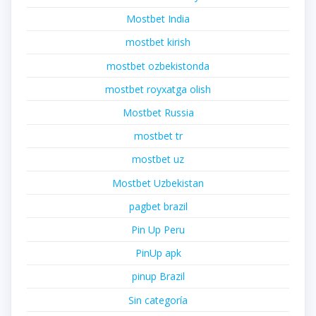
Mostbet India
mostbet kirish
mostbet ozbekistonda
mostbet royxatga olish
Mostbet Russia
mostbet tr
mostbet uz
Mostbet Uzbekistan
pagbet brazil
Pin Up Peru
PinUp apk
pinup Brazil
Sin categoría