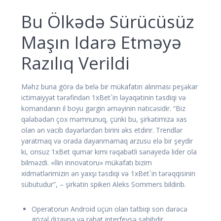
Bu Ölkədə Sürücüsüz
Maşın Idarə Etməyə
Razılıq Verildi
Məhz buna görə də belə bir mükafatın alınması peşəkar
ictimaiyyət tərəfindən 1xBet`in ləyaqətinin təsdiqi və
komandanın il boyu gərgin əməyinin nəticəsidir. “Biz
qələbədən çox məmnunuq, çünki bu, şirkətimizə xas
olan ən vacib dəyərlərdən birini əks etdirir. Trendlər
yaratmaq və orada dayanmamaq arzusu elə bir şeydir
ki, onsuz 1xBet qumar kimi rəqabətli sənayedə lider ola
bilməzdi. «İlin innovatoru» mükafatı bizim
xidmətlərimizin ən yaxşı təsdiqi və 1xBet`in tərəqqisinin
sübutudur”, – şirkətin spikeri Aleks Sommers bildirib.
Operatorun Android üçün olan tətbiqi son dərəcə
gözəl dizayna və rahat interfeysə sahibdir.