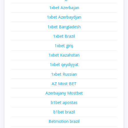
1xbet Azerbajan
1xbet Azerbaydjan
1xbet Bangladesh
1xbet Brazil
1xbet giriş
1xbet Kazahstan
1xbet qeydiyyat
1xbet Russian
AZ Most BET
Azerbajany Mostbet
b1bet apostas
b1bet brazil
Betmotion brazil