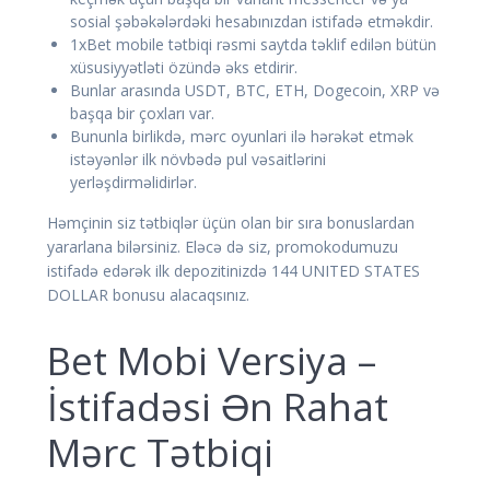
sosial şəbəkələrdəki hesabınızdan istifadə etməkdir.
1xBet mobile tətbiqi rəsmi saytda təklif edilən bütün
xüsusiyyətləti özündə əks etdirir.
Bunlar arasında USDT, BTC, ETH, Dogecoin, XRP və
başqa bir çoxları var.
Bununla birlikdə, mərc oyunlari ilə hərəkət etmək
istəyənlər ilk növbədə pul vəsaitlərini
yerləşdirməlidirlər.
Həmçinin siz tətbiqlər üçün olan bir sıra bonuslardan
yararlana bilərsiniz. Eləcə də siz, promokodumuzu
istifadə edərək ilk depozitinizdə 144 UNITED STATES
DOLLAR bonusu alacaqsınız.
Bet Mobi Versiya –
İstifadəsi Ən Rahat
Mərc Tətbiqi