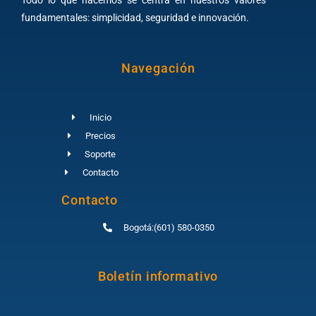
Todo lo que hacemos se centra en nuestros valores
fundamentales: simplicidad, seguridad e innovación.
Navegación
Inicio
Precios
Soporte
Contacto
Contacto
Bogotá:(601) 580-0350
Boletín informativo