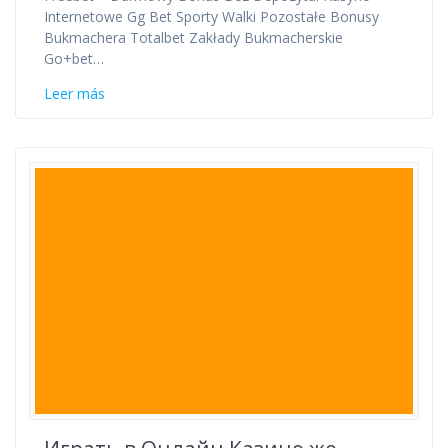
Internetowe Gg Bet Sporty Walki Pozostałe Bonusy
Bukmachera Totalbet Zakłady Bukmacherskie
Go+bet…
Leer más