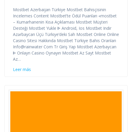
Mostbet Azerbaijan Türkiye Mostbet Bahisçisinin
Incelemes Content Mostbet’te Ödül Puanları «mostbet
– Kumarhanenin Kısa Açıklaması Mostbet Müşteri
Desteği Mostbet Yukle ᐈ Android, Ios Mostbet Indir
Azərbaycan Üçü Türkiye’deki Sah Mostbet Online Online
Casino Sitesi Hakkında Mostbet Türkiye Bahis Oranları
Info@rainwater Com Tr Giriş Yap Mostbet Azerbaycan
ᐈ Onlayn Casino Oynayın Mostbet Az Sayt Mostbet
Az…
Leer más