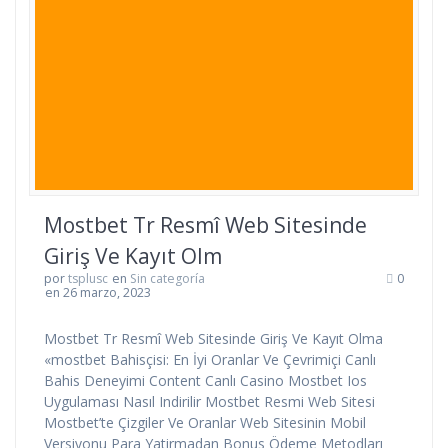
Mostbet Tr Resmî Web Sitesinde
Giriş Ve Kayıt Olm
por
tsplusc
en
Sin categoría
0
en 26 marzo, 2023
Mostbet Tr Resmî Web Sitesinde Giriş Ve Kayıt Olma
«mostbet Bahisçisi: En İyi Oranlar Ve Çevrimiçi Canlı
Bahis Deneyimi Content Canlı Casino Mostbet Ios
Uygulaması Nasıl Indirilir Mostbet Resmi Web Sitesi
Mostbet’te Çizgiler Ve Oranlar Web Sitesinin Mobil
Versiyonu Para Yatirmadan Bonus Ödeme Metodları