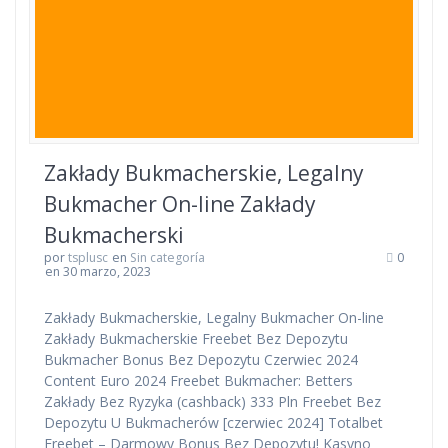
Zakłady Bukmacherskie, Legalny
Bukmacher On-line Zakłady
Bukmacherski
por
tsplusc
en
Sin categoría
0
en 30 marzo, 2023
Zakłady Bukmacherskie, Legalny Bukmacher On-line
Zakłady Bukmacherskie Freebet Bez Depozytu
Bukmacher Bonus Bez Depozytu Czerwiec 2024
Content Euro 2024 Freebet Bukmacher: Betters
Zakłady Bez Ryzyka (cashback) 333 Pln Freebet Bez
Depozytu U Bukmacherów [czerwiec 2024] Totalbet
Freebet – Darmowy Bonus Bez Depozytu! Kasyno