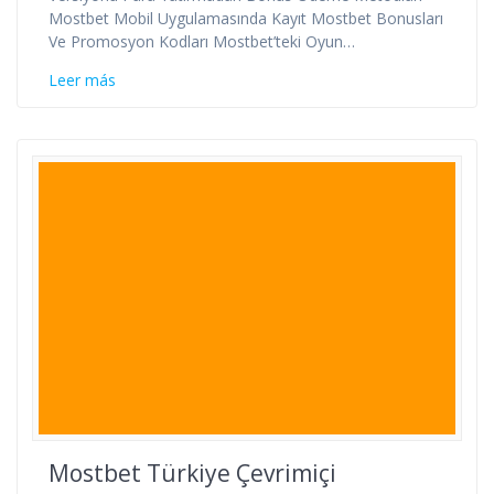
Mostbet Mobil Uygulamasında Kayıt Mostbet Bonusları
Ve Promosyon Kodları Mostbet’teki Oyun…
Leer más
Mostbet Türkiye Çevrimiçi