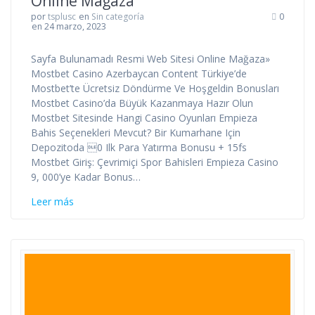
Online Mağaza
por
tsplusc
en
Sin categoría
0
en 24 marzo, 2023
Sayfa Bulunamadı Resmi Web Sitesi Online Mağaza»
Mostbet Casino Azerbaycan Content Türkiye’de
Mostbet’te Ücretsiz Döndürme Ve Hoşgeldin Bonusları
Mostbet Casino’da Büyük Kazanmaya Hazır Olun
Mostbet Sitesinde Hangi Casino Oyunları Empieza
Bahis Seçenekleri Mevcut? Bir Kumarhane Için
Depozitoda 0 Ilk Para Yatırma Bonusu + 15fs
Mostbet Giriş: Çevrimiçi Spor Bahisleri Empieza Casino
9, 000’ye Kadar Bonus…
Leer más