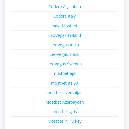
Codere Argentina
Codere Italy
India Mostbet
LeoVegas Finland
LeoVegas India
LeoVegas Irland
LeoVegas Sweden
mostbet apk
mostbet az 90
mostbet azerbaijan
Mostbet Azerbaycan
mostbet giriş
Mostbet in Turkey