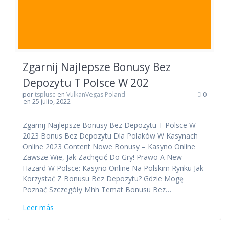
Zgarnij Najlepsze Bonusy Bez
Depozytu T Polsce W 202
por
tsplusc
en
VulkanVegas Poland
0
en 25 julio, 2022
Zgarnij Najlepsze Bonusy Bez Depozytu T Polsce W
2023 Bonus Bez Depozytu Dla Polaków W Kasynach
Online 2023 Content Nowe Bonusy – Kasyno Online
Zawsze Wie, Jak Zachęcić Do Gry! Prawo A New
Hazard W Polsce: Kasyno Online Na Polskim Rynku Jak
Korzystać Z Bonusu Bez Depozytu? Gdzie Mogę
Poznać Szczegóły Mhh Temat Bonusu Bez…
Leer más