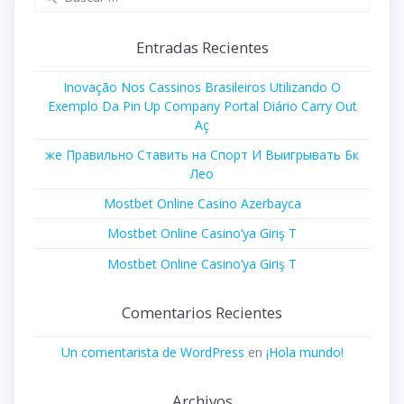
Entradas Recientes
Inovação Nos Cassinos Brasileiros Utilizando O
Exemplo Da Pin Up Company Portal Diário Carry Out
Aç
же Правильно Ставить на Спорт И Выигрывать Бк
Лео
Mostbet Online Casino Azerbayca
Mostbet Online Casino’ya Giriş T
Mostbet Online Casino’ya Giriş T
Comentarios Recientes
Un comentarista de WordPress
en
¡Hola mundo!
Archivos