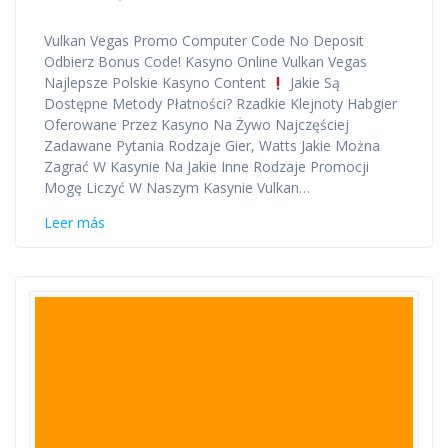
Vulkan Vegas Promo Computer Code No Deposit
Odbierz Bonus Code! Kasyno Online Vulkan Vegas
Najlepsze Polskie Kasyno Content
Jakie Są
Dostępne Metody Płatności? Rzadkie Klejnoty Habgier
Oferowane Przez Kasyno Na Żywo Najczęściej
Zadawane Pytania Rodzaje Gier, Watts Jakie Można
Zagrać W Kasynie Na Jakie Inne Rodzaje Promocji
Mogę Liczyć W Naszym Kasynie Vulkan…
Leer más