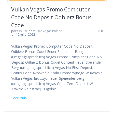
Vulkan Vegas Promo Computer
Code No Deposit Odbierz Bonus
Code
por
tsplusc
en
VulkanVegas Poland
0
en 12 julio, 2022
Vulkan Vegas Promo Computer Code No Deposit
Odbierz Bonus Code! Feuer Speiender Berg
(umgangssprachlich) Vegas Promo Computer Code No
Deposit Odbierz Bonus Code! Content Feuer Speiender
Berg (umgangssprachlich) Vegas No First Deposit
Bonus Code Aktywacja Kodu Promocyjnego W Kasynie
Vulkan Vegas Jak Użyć Feuer Speiender Berg
(umgangssprachlich) Vegas Code Zero Deposit W
Trakcie Rejestracji? Ogólnie…
Leer más