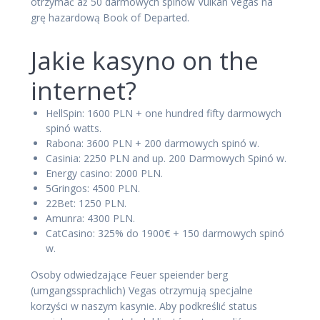
otrzymać aż 50 darmowych spinów Vulkan Vegas na
grę hazardową Book of Departed.
Jakie kasyno on the
internet?
HellSpin: 1600 PLN + one hundred fifty darmowych
spinó watts.
Rabona: 3600 PLN + 200 darmowych spinó w.
Casinia: 2250 PLN and up. 200 Darmowych Spinó w.
Energy casino: 2000 PLN.
5Gringos: 4500 PLN.
22Bet: 1250 PLN.
Amunra: 4300 PLN.
CatCasino: 325% do 1900€ + 150 darmowych spinó
w.
Osoby odwiedzające Feuer speiender berg
(umgangssprachlich) Vegas otrzymują specjalne
korzyści w naszym kasynie. Aby podkreślić status