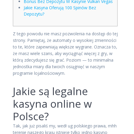
Bonus Bez Depozytu W Kasynie Vulkan Vegas
Jakie Kasyna Oferują 100 Spinów Bez
Depozytu?
Z tego powodu nie masz pozwolenia na dostęp do tej
strony. Pamiętaj, że automaty o wysokiej zmienności
to te, które zapewniają większe wygrane. Oznacza to,
że masz wiele szans, aby wyciągnąć więcej z gry, w
którą zdecydujesz się grać. Poziom — to minimalna
jednostka miary dla twoich osiągnięć w naszym
programie lojalnościowym.
Jakie są legalne
kasyna online w
Polsce?
Tak, jak już pisaliś my, wedł ug polskiego prawa, mhh
terenie naszego kraju istnieje tylko jedno kasyno