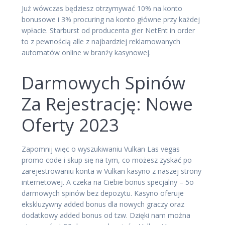
Już wówczas będziesz otrzymywać 10% na konto
bonusowe i 3% procuring na konto główne przy każdej
wpłacie. Starburst od producenta gier NetEnt in order
to z pewnością alle z najbardziej reklamowanych
automatów online w branży kasynowej.
Darmowych Spinów
Za Rejestrację: Nowe
Oferty 2023
Zapomnij więc o wyszukiwaniu Vulkan Las vegas
promo code i skup się na tym, co możesz zyskać po
zarejestrowaniu konta w Vulkan kasyno z naszej strony
internetowej. A czeka na Ciebie bonus specjalny – 5o
darmowych spinów bez depozytu. Kasyno oferuje
ekskluzywny added bonus dla nowych graczy oraz
dodatkowy added bonus od tzw. Dzięki nam można