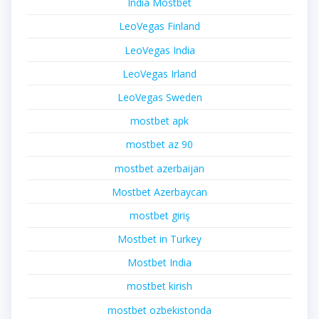
India Mostbet
LeoVegas Finland
LeoVegas India
LeoVegas Irland
LeoVegas Sweden
mostbet apk
mostbet az 90
mostbet azerbaijan
Mostbet Azerbaycan
mostbet giriş
Mostbet in Turkey
Mostbet India
mostbet kirish
mostbet ozbekistonda