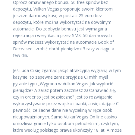
Oprócz omawianego bonusu 50 free spinów bez
depozytu, Vulkan Vegas proponuje swoim klientom
jeszcze darmową kasę w postaci 25 euro bez
depozytu, które można wykorzystać na dowolnym
automacie. Do zdobycia bonusu jest wymagana
rejestracja i weryfikacja przez SMS. 50 darmowych
spinów możesz wykorzystać na automacie Book of
Deceased i zrobić obrót pieniędzmi 3 razy w ciągu a
few dni.
Jeśli uda Ci się zgarnąć jakąś atrakcyjną wygraną w tym
kasynie, to zapewne zaraz przyjdzie Ci mhh myśl
pytanie typu „Wygrana w Vulkan Vegas jak wypłacić
pieniądze? A zaraz potem zaczniesz zastanawiać się,
czy in order to jest bezpieczne? Jest to rozwiązanie
wykorzystywane przez wojsko i banki, a więc dające Ci
pewność, że żadne dane nie wyciekną w ręce osób
nieupoważnionych. Samo VulkanVegas On line casino
umożliwia granie tylko osobom pełnoletnim, czyli tym,
które według polskiego prawa ukończyły 18 lat. A może