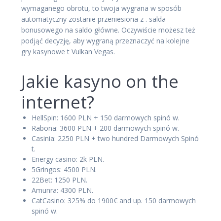
wymaganego obrotu, to twoja wygrana w sposób
automatyczny zostanie przeniesiona z . salda
bonusowego na saldo główne. Oczywiście możesz też
podjąć decyzję, aby wygraną przeznaczyć na kolejne
gry kasynowe t Vulkan Vegas.
Jakie kasyno on the
internet?
HellSpin: 1600 PLN + 150 darmowych spinó w.
Rabona: 3600 PLN + 200 darmowych spinó w.
Casinia: 2250 PLN + two hundred Darmowych Spinó
t.
Energy casino: 2k PLN.
5Gringos: 4500 PLN.
22Bet: 1250 PLN.
Amunra: 4300 PLN.
CatCasino: 325% do 1900€ and up. 150 darmowych
spinó w.