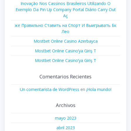
Inovação Nos Cassinos Brasileiros Utilizando O
Exemplo Da Pin Up Company Portal Diário Carry Out
Aç
же Правильно Ставить на Спорт И Выигрывать Бк
Лео
Mostbet Online Casino Azerbayca
Mostbet Online Casino’ya Giriş T
Mostbet Online Casino’ya Giriş T
Comentarios Recientes
Un comentarista de WordPress
en
¡Hola mundo!
Archivos
mayo 2023
abril 2023