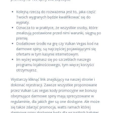
Kolejną rzeczą do rozważenia jest to, jaka część
Twoich wygranych będzie kwalifikować się do
wypłaty.
Oznacza to w praktyce, że wszystkie osoby, które
zrealizują postawione przed nimi warunki, sięgną po
premię.
Dodatkowe środki na grę czy Vulkan Vegas kod na
darmowe spiny, są najczęściej pojawiającymi się
ofertami w tym kasynie internetowym.
Im wyżej wspinasz się po szczeblach naszego
programu lojalnościowego, tym więcej korzyści
otrzymujesz.
Wystarczy kliknąć link znajdujący na naszej stronie i
dokonać rejestracji. Zawsze wszystkie proponowane
przez Vulkan Las vegas kody promocyjne we bonusy
obejmujące darmowe spiny mają sprecyzowane w
regulaminie, dla jakich gier są one dostępne. Ale może
się także zdarzyć promocja, watts ramach której
darmowe spiny dostępne będą dla wszystkich habgier