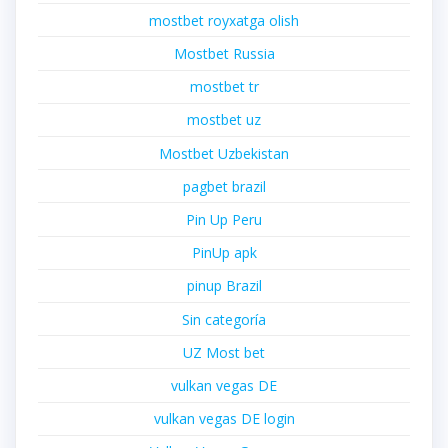
mostbet royxatga olish
Mostbet Russia
mostbet tr
mostbet uz
Mostbet Uzbekistan
pagbet brazil
Pin Up Peru
PinUp apk
pinup Brazil
Sin categoría
UZ Most bet
vulkan vegas DE
vulkan vegas DE login