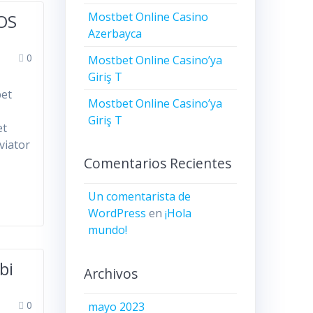
Mostbet Online Casino
OS
Azerbayca
0
Mostbet Online Casino’ya
Giriş T
bet
Mostbet Online Casino’ya
Giriş T
et
viator
Comentarios Recientes
Un comentarista de
WordPress
en
¡Hola
mundo!
bi
Archivos
0
mayo 2023