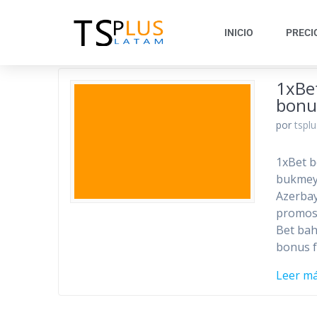
INICIO
PRECI
1xBet
bonu
por
tspl
1xBet b
bukmeyk
Azerbay
promosi
Bet bah
bonus f
Leer m