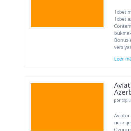
1xbet m
1xbet a
Content
bukmeke
Bonusla
versiya
Leer m
Aviat
Azer
por
tspl
Aviator
necə qe
Oyunçul