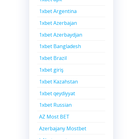
1xbet Argentina
1xbet Azerbajan
1xbet Azerbaydjan
1xbet Bangladesh
1xbet Brazil
1xbet giriş
1xbet Kazahstan
1xbet qeydiyyat
1xbet Russian
AZ Most BET
Azerbajany Mostbet