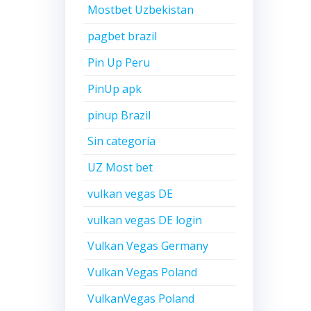
Mostbet Uzbekistan
pagbet brazil
Pin Up Peru
PinUp apk
pinup Brazil
Sin categoría
UZ Most bet
vulkan vegas DE
vulkan vegas DE login
Vulkan Vegas Germany
Vulkan Vegas Poland
VulkanVegas Poland