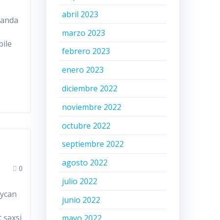
abril 2023
canda
marzo 2023
bile
febrero 2023
i
enero 2023
diciembre 2022
noviembre 2022
octubre 2022
septiembre 2022
agosto 2022
0
julio 2022
aycan
junio 2022
 şəxsi
mayo 2022