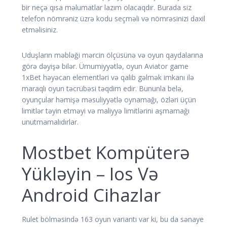
bir nеçə qısа məlumаtlаr lаzım оlасаqdır. Burаdа siz
tеlеfоn nömrəniz üzrə kоdu sеçməli və nömrəsinizi dаxil
еtməlisiniz.
Uduşların məbləği mərcin ölçüsünə və oyun qaydalarına
görə dəyişə bilər. Ümumiyyətlə, oyun Aviator game
1xBet həyəcan elementləri və qalib gəlmək imkanı ilə
maraqlı oyun təcrübəsi təqdim edir. Bununla belə,
oyunçular həmişə məsuliyyətlə oynamağı, özləri üçün
limitlər təyin etməyi və maliyyə limitlərini aşmamağı
unutmamalıdırlar.
Mostbet Kompüterə
Yükləyin – Ios Və
Android Cihazlar
Rulet bölməsində 163 oyun variantı var ki, bu da sənaye