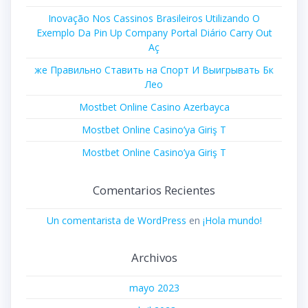
Inovação Nos Cassinos Brasileiros Utilizando O
Exemplo Da Pin Up Company Portal Diário Carry Out
Aç
же Правильно Ставить на Спорт И Выигрывать Бк
Лео
Mostbet Online Casino Azerbayca
Mostbet Online Casino’ya Giriş T
Mostbet Online Casino’ya Giriş T
Comentarios Recientes
Un comentarista de WordPress
en
¡Hola mundo!
Archivos
mayo 2023