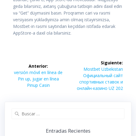
gedə bilərsiniz, axtarış çubuğuna tətbiqin adını daxil edin
və “Get” düyməsini basın. Proqramın cari və rəsmi
versiyasını yüklədiyinizə əmin olmaq istəyirsinizsə,
Mostbet-in rəsmi saytından keçiddən istifadə edərək
AppStore-a daxil ola bilərsiniz.
Siguiente:
Anterior:
Mostbet Uzbekistan
versión móvil en línea de
Официальный сайт
Pin up, jugar en línea
спортивных ставок и
Pinup Casin
онлайн-казино UZ 202
Entradas Recientes