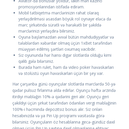
Aviator-da bonuslar yoxdur, lakin mən kazino
promosyonlarından istifadə edirəm.
Mobil tətbiqetmə mərclərinizin rahat olaraq
yerləşdirilməsi əsasdan böyük rol oynayır eləcə də
mərc şirkətində sürətli və hərəkətli bir şəkildə
mərclərinizi yerləşdirə bilirsiniz.
Oyuna başlamazdan əvvəl bütün məhdudiyyətlər və
tələblərdən xəbərdar olmaq üçün 1xBet tərəfindən
müəyyən edilmiş şərtləri oxumaq vacibdir.
Siz oyununda hər hansı digər slotlarda olduğu kimi
qalib gələ bilərsiniz.
Burada həm rulet, həm də video poker həvəskarları
və stolüstü oyun həvəskarları üçün bir şey var.
Hər çərşənbə günü oyunçular slotlarda mərclərdə 50-yə
qədər pulsuz fırlanma əldə edirlər. Oyunçu həftə ərzində
itirdiyi məbləğin 10%-ə qədərini geri alır. Oyunçu geri
çəkildiyi üçün şirkət tərəfindən ödənilən vergi məbləğinin
100%-i həcmində depozitsiz bonus alır. Siz onları
hesabınızda və ya Pin Up proqramı vasitəsilə görə
bilərsiniz. Oyunçuların öz hesablarına gecə-gündüz daxil
olmaq üçün Pin Up saytına daxil olmaqlarına ehtiyac