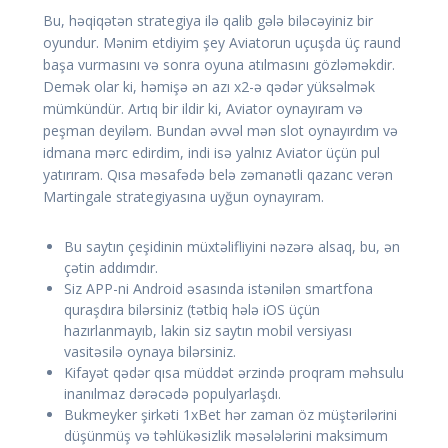
Bu, həqiqətən strategiya ilə qalib gələ biləcəyiniz bir
oyundur. Mənim etdiyim şey Aviatorun uçuşda üç raund
başa vurmasını və sonra oyuna atılmasını gözləməkdir.
Demək olar ki, həmişə ən azı x2-ə qədər yüksəlmək
mümkündür. Artıq bir ildir ki, Aviator oynayıram və
peşman deyiləm. Bundan əvvəl mən slot oynayırdım və
idmana mərc edirdim, indi isə yalnız Aviator üçün pul
yatırıram. Qısa məsafədə belə zəmanətli qazanc verən
Martingale strategiyasına uyğun oynayıram.
Bu saytın çeşidinin müxtəlifliyini nəzərə alsaq, bu, ən
çətin addımdır.
Siz APP-ni Android əsasında istənilən smartfona
quraşdıra bilərsiniz (tətbiq hələ iOS üçün
hazırlanmayıb, lakin siz saytın mobil versiyası
vasitəsilə oynaya bilərsiniz.
Kifayət qədər qısa müddət ərzində proqram məhsulu
inanılmaz dərəcədə populyarlaşdı.
Bukmeyker şirkəti 1xBet hər zaman öz müştərilərini
düşünmüş və təhlükəsizlik məsələlərini maksimum