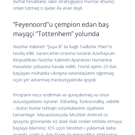
dərhal hesablanır, lakin strategiyasız mərclər etsəniz,
onları tutmaq o qədər də asan deyil.
“Feyenoord”u çempion edən baş
məşqçi “Tottenhem” yolunda
Nazirlər Kabineti “Şuşa İli” ilə bağlı Tədbirlər Planı”nı
təsdiq edib. Sərəncamın icrasına nəzarət Azərbaycan
Respublikası Nazirlər Kabineti Aparatının Humanitar
məsələlər şöbəsinə həvalə edilib. Fevral ayının 23-dən
başlayan müharibə Ukrayna vətəndaşlarını sığınmaq
üçün yer axtarmaq məcburiyyətində qoyub.
Proqramı necə endirmək və quraşdırmaq və onun
xüsusiyyətlərini öyrənin. Etibarlılıq, funksionallıq, sabitlik
– bütün bunlar tətbiqin üstünlüklərinin siyahısını
tamamlayır. Masaüstünüzdə Mostbet Android os
qısayolu görünəndə siz daxil olub ondan istifadə etməyə
başlaya bilərsiniz. IOS üçün Mostbet-i yükləmək daha
asandır, çünki o, App Store-da mövcuddur. Mağazaya