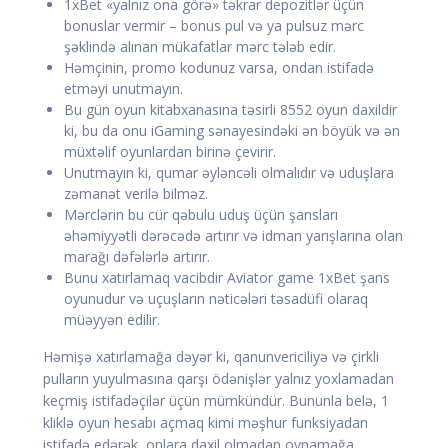
1xBet «yalnız ona görə» təkrar depozitlər üçün
bonuslar vermir – bonus pul və ya pulsuz mərc
şəklində alınan mükafatlar mərc tələb edir.
Həmçinin, promo kodunuz varsa, ondan istifadə
etməyi unutmayın.
Bu gün oyun kitabxanasına təsirli 8552 oyun daxildir
ki, bu da onu iGaming sənayesindəki ən böyük və ən
müxtəlif oyunlardan birinə çevirir.
Unutmayın ki, qumar əyləncəli olmalıdır və uduşlara
zəmanət verilə bilməz.
Mərclərin bu cür qəbulu uduş üçün şansları
əhəmiyyətli dərəcədə artırır və idman yarışlarına olan
marağı dəfələrlə artırır.
Bunu xatırlamaq vacibdir Aviator game 1xBet şans
oyunudur və uçuşların nəticələri təsadüfi olaraq
müəyyən edilir.
Həmişə xatırlamağa dəyər ki, qanunvericiliyə və çirkli
pulların yuyulmasına qarşı ödənişlər yalnız yoxlamadan
keçmiş istifadəçilər üçün mümkündür. Bununla belə, 1
kliklə oyun hesabı açmaq kimi məşhur funksiyadan
istifadə edərək, onlara daxil olmadan oynamağa