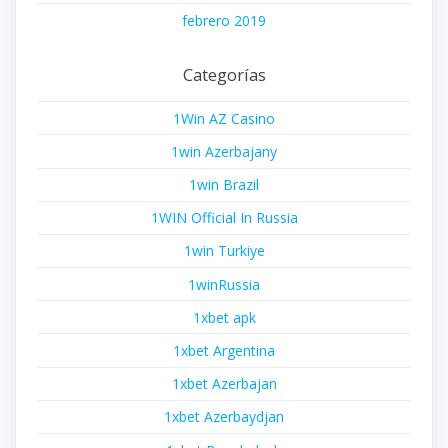
febrero 2019
Categorías
1Win AZ Casino
1win Azerbajany
1win Brazil
1WIN Official In Russia
1win Turkiye
1winRussia
1xbet apk
1xbet Argentina
1xbet Azerbajan
1xbet Azerbaydjan