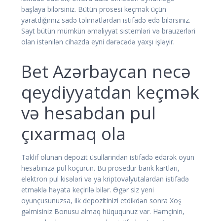
başlaya bilərsiniz. Bütün prosesi keçmək üçün
yaratdığımız sadə təlimatlardan istifadə edə bilərsiniz.
Sayt bütün mümkün əməliyyat sistemləri və brauzerləri
olan istənilən cihazda eyni dərəcədə yaxşı işləyir.
Bet Azərbaycan necə
qeydiyyatdan keçmək
və hesabdan pul
çıxarmaq ola
Təklif olunan depozit üsullarından istifadə edərək oyun
hesabınıza pul köçürün. Bu prosedur bank kartları,
elektron pul kisələri və ya kriptovalyutalardan istifadə
etməklə həyata keçirilə bilər. Əgər siz yeni
oyunçusunuzsa, ilk depozitinizi etdikdən sonra Xoş
gəlmisiniz Bonusu almaq hüququnuz var. Həmçinin,