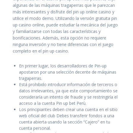
algunas de las máquinas tragaperras que le parezcan
más interesantes y disfrute del pin up online casino y
utilice el modo demo. Utilizando la versión gratuita pin
up casino online, puede estudiar la mecánica del juego
y familiarizarse con todas las características y
bonificaciones. Además, esta opción no requiere
ninguna inversión y no tiene diferencias con el juego
completo en el pin up casino.
En primer lugar, los desarrolladores de Pin-up
apostaron por una selección decente de máquinas
tragaperras.
Está prohibido introducir información de terceros o
datos irrelevantes, ya que este comportamiento se
consideraría un intento de fraude y se restringiría el
acceso a la cuenta Pin up bet Perù.
Los principiantes deben crear una cuenta en el sitio
web oficial del club Debes transferir fondos a una
cuenta abierta usando la sección “Cajero” en tu
cuenta personal.