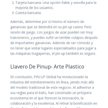
Tarjeta bancaria. Una opción fiable y sencilla para la
mayoría de los usuarios.
Cuenta bancaria.
Además, determine por sí mismo el número de
ganancias que se detendrá en su pin up casino Perù
sesión de juego. Los juegos de azar pueden ser muy
traicioneros, y puedes sufrir un terrible colapso después
de importantes ganancias. Además de ser cómodo y
no tener que visitar lugares especializados para jugar a
las máquinas tragaperras, el pin-up también es seguro.
Llavero De Pinup- Arte Plastico
En conclusión, PIN-UP Global ha revolucionado la
industria del entretenimiento en línea, yendo más allá
del modelo tradicional de este negocio. Al adherirse a
sus reglas para el éxito, han construido un próspero
ecosistema en el que florecen la innovación, la
colaboración y la excelencia. Al retirar la bonificación en