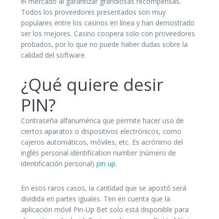
el mercado al garantizar grandiosas recompensas.
Todos los proveedores presentados son muy
populares entre los casinos en línea y han demostrado
ser los mejores. Casino coopera solo con proveedores
probados, por lo que no puede haber dudas sobre la
calidad del software.
¿Qué quiere desir
PIN?
Contraseña alfanumérica que permite hacer uso de
ciertos aparatos o dispositivos electrónicos, como
cajeros automáticos, móviles, etc. Es acrónimo del
inglés personal identification number (número de
identificación personal)
pin up
.
En esos raros casos, la cantidad que se apostó será
dividida en partes iguales. Ten en cuenta que la
aplicación móvil Pin-Up Bet solo está disponible para