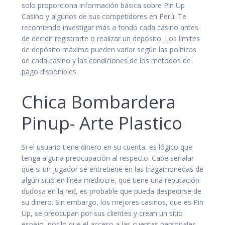
solo proporciona información básica sobre Pin Up
Casino y algunos de sus competidores en Perú. Te
recomiendo investigar más a fondo cada casino antes
de decidir registrarte o realizar un depósito. Los límites
de depósito máximo pueden variar según las políticas
de cada casino y las condiciones de los métodos de
pago disponibles.
Chica Bombardera
Pinup- Arte Plastico
Si el usuario tiene dinero en su cuenta, es lógico que
tenga alguna preocupación al respecto. Cabe señalar
que si un jugador se entretiene en las tragamonedas de
algún sitio en línea mediocre, que tiene una reputación
dudosa en la red, es probable que pueda despedirse de
su dinero. Sin embargo, los mejores casinos, que es Pin
Up, se preocupan por sus clientes y crean un sitio
espejo, por lo que el acceso a las cuentas personales