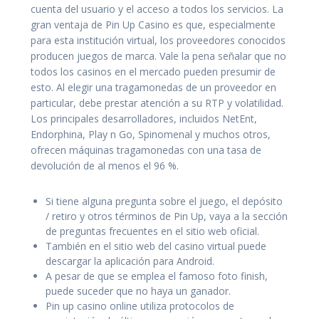
cuenta del usuario y el acceso a todos los servicios. La
gran ventaja de Pin Up Casino es que, especialmente
para esta institución virtual, los proveedores conocidos
producen juegos de marca. Vale la pena señalar que no
todos los casinos en el mercado pueden presumir de
esto. Al elegir una tragamonedas de un proveedor en
particular, debe prestar atención a su RTP y volatilidad.
Los principales desarrolladores, incluidos NetEnt,
Endorphina, Play n Go, Spinomenal y muchos otros,
ofrecen máquinas tragamonedas con una tasa de
devolución de al menos el 96 %.
Si tiene alguna pregunta sobre el juego, el depósito
/ retiro y otros términos de Pin Up, vaya a la sección
de preguntas frecuentes en el sitio web oficial.
También en el sitio web del casino virtual puede
descargar la aplicación para Android.
A pesar de que se emplea el famoso foto finish,
puede suceder que no haya un ganador.
Pin up casino online utiliza protocolos de