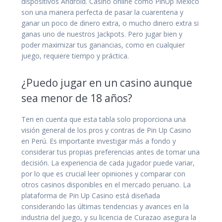
dispositivos Android. Casino online como PinUp México
son una manera perfecta de pasar la cuarentena y
ganar un poco de dinero extra, o mucho dinero extra si
ganas uno de nuestros Jackpots. Pero jugar bien y
poder maximizar tus ganancias, como en cualquier
juego, requiere tiempo y práctica.
¿Puedo jugar en un casino aunque
sea menor de 18 años?
Ten en cuenta que esta tabla solo proporciona una
visión general de los pros y contras de Pin Up Casino
en Perú. Es importante investigar más a fondo y
considerar tus propias preferencias antes de tomar una
decisión. La experiencia de cada jugador puede variar,
por lo que es crucial leer opiniones y comparar con
otros casinos disponibles en el mercado peruano. La
plataforma de Pin Up Casino está diseñada
considerando las últimas tendencias y avances en la
industria del juego, y su licencia de Curazao asegura la