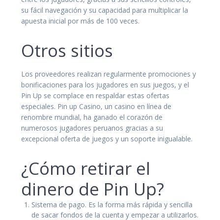
su fácil navegación y su capacidad para multiplicar la
apuesta inicial por más de 100 veces.
Otros sitios
Los proveedores realizan regularmente promociones y
bonificaciones para los jugadores en sus juegos, y el
Pin Up se complace en respaldar estas ofertas
especiales. Pin up Casino, un casino en línea de
renombre mundial, ha ganado el corazón de
numerosos jugadores peruanos gracias a su
excepcional oferta de juegos y un soporte inigualable.
¿Cómo retirar el
dinero de Pin Up?
Sistema de pago. Es la forma más rápida y sencilla
de sacar fondos de la cuenta y empezar a utilizarlos.