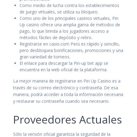
Como medio de lucha contra los establecimientos
de juego virtuales, se utiliza su bloqueo.
Como uno de los principales casinos virtuales, Pin
Up casino ofrece una amplia gama de métodos de
pago, lo que brinda a los jugadores acceso a
métodos fáciles de depósito y retiro.
Registrarse en casio.com Perù es rápido y sencillo,
pero desbloquea bonificaciones, promociones y una
gran variedad de torneos.
El enlace para descargar la Pin-up bet app se
encuentra en la web oficial de la plataforma.
La mejor manera de registrarse en Pin Up Casino es a
través de su correo electrónico y contraseña. De esa
manera, podrá acceder a toda la información necesaria
y restaurar su contraseña cuando sea necesario.
Proveedores Actuales
Sólo la versión oficial garantiza la seguridad de la