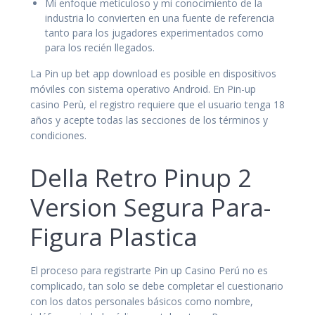
Mi enfoque meticuloso y mi conocimiento de la
industria lo convierten en una fuente de referencia
tanto para los jugadores experimentados como
para los recién llegados.
La Pin up bet app download es posible en dispositivos
móviles con sistema operativo Android. En Pin-up
casino Perù, el registro requiere que el usuario tenga 18
años y acepte todas las secciones de los términos y
condiciones.
Della Retro Pinup 2
Version Segura Para-
Figura Plastica
El proceso para registrarte Pin up Casino Perú no es
complicado, tan solo se debe completar el cuestionario
con los datos personales básicos como nombre,