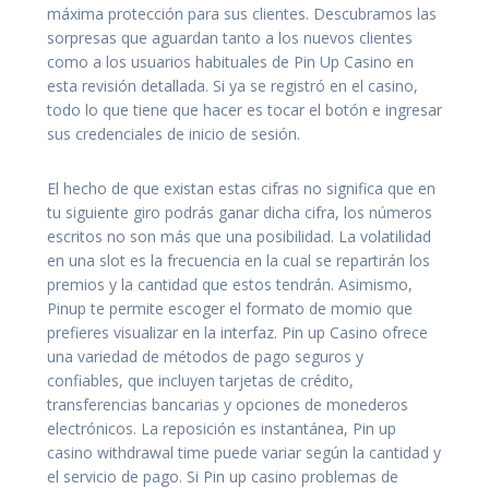
máxima protección para sus clientes. Descubramos las
sorpresas que aguardan tanto a los nuevos clientes
como a los usuarios habituales de Pin Up Casino en
esta revisión detallada. Si ya se registró en el casino,
todo lo que tiene que hacer es tocar el botón e ingresar
sus credenciales de inicio de sesión.
El hecho de que existan estas cifras no significa que en
tu siguiente giro podrás ganar dicha cifra, los números
escritos no son más que una posibilidad. La volatilidad
en una slot es la frecuencia en la cual se repartirán los
premios y la cantidad que estos tendrán. Asimismo,
Pinup te permite escoger el formato de momio que
prefieres visualizar en la interfaz. Pin up Casino ofrece
una variedad de métodos de pago seguros y
confiables, que incluyen tarjetas de crédito,
transferencias bancarias y opciones de monederos
electrónicos. La reposición es instantánea, Pin up
casino withdrawal time puede variar según la cantidad y
el servicio de pago. Si Pin up casino problemas de