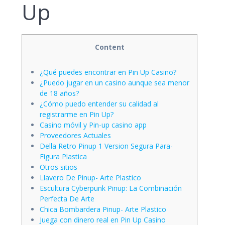
Up
Content
¿Qué puedes encontrar en Pin Up Casino?
¿Puedo jugar en un casino aunque sea menor
de 18 años?
¿Cómo puedo entender su calidad al
registrarme en Pin Up?
Casino móvil y Pin-up casino app
Proveedores Actuales
Della Retro Pinup 1 Version Segura Para-
Figura Plastica
Otros sitios
Llavero De Pinup- Arte Plastico
Escultura Cyberpunk Pinup: La Combinación
Perfecta De Arte
Chica Bombardera Pinup- Arte Plastico
Juega con dinero real en Pin Up Casino