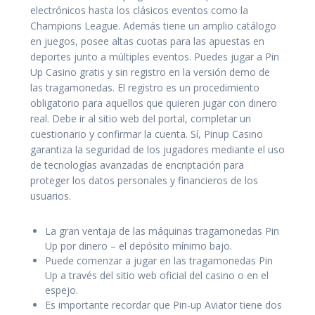
electrónicos hasta los clásicos eventos como la
Champions League. Además tiene un amplio catálogo
en juegos, posee altas cuotas para las apuestas en
deportes junto a múltiples eventos. Puedes jugar a Pin
Up Casino gratis y sin registro en la versión demo de
las tragamonedas. El registro es un procedimiento
obligatorio para aquellos que quieren jugar con dinero
real. Debe ir al sitio web del portal, completar un
cuestionario y confirmar la cuenta. Sí, Pinup Casino
garantiza la seguridad de los jugadores mediante el uso
de tecnologías avanzadas de encriptación para
proteger los datos personales y financieros de los
usuarios.
La gran ventaja de las máquinas tragamonedas Pin
Up por dinero – el depósito mínimo bajo.
Puede comenzar a jugar en las tragamonedas Pin
Up a través del sitio web oficial del casino o en el
espejo.
Es importante recordar que Pin-up Aviator tiene dos