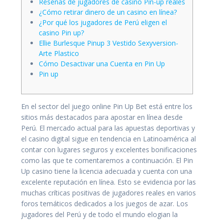
Reseñas de jugadores de casino Pin-up reales
¿Cómo retirar dinero de un casino en línea?
¿Por qué los jugadores de Perú eligen el
casino Pin up?
Ellie Burlesque Pinup 3 Vestido Sexyversion-
Arte Plastico
Cómo Desactivar una Cuenta en Pin Up
Pin up
En el sector del juego online Pin Up Bet está entre los
sitios más destacados para apostar en línea desde
Perú. El mercado actual para las apuestas deportivas y
el casino digital sigue en tendencia en Latinoamérica al
contar con lugares seguros y excelentes bonificaciones
como las que te comentaremos a continuación. El Pin
Up casino tiene la licencia adecuada y cuenta con una
excelente reputación en línea. Esto se evidencia por las
muchas críticas positivas de jugadores reales en varios
foros temáticos dedicados a los juegos de azar. Los
jugadores del Perú y de todo el mundo elogian la