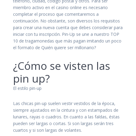
teléfono, ciudad, código postal y otros. Para ser
miembro activo en el casino online es necesario
completar el proceso que comentaremos a
continuación. No obstante, son diversos los requisitos
para crear una nueva cuenta que debes considerar para
iniciar con tu inscripción. Pin-Up se une a nuestro TOP
10 de tragamonedas que más pagan imitando un poco
el formato de Quién quiere ser millonario?
¿Cómo se visten las
pin up?
El estilo pin-up
Las chicas pin-up suelen vestir vestidos de la época,
siempre ajustados en la cintura y con estampados de
lunares, rayas o cuadros. En cuanto a las faldas, éstas
pueden ser largas o cortas. Si son largas serán tres
cuartos y si son largas de volantes.