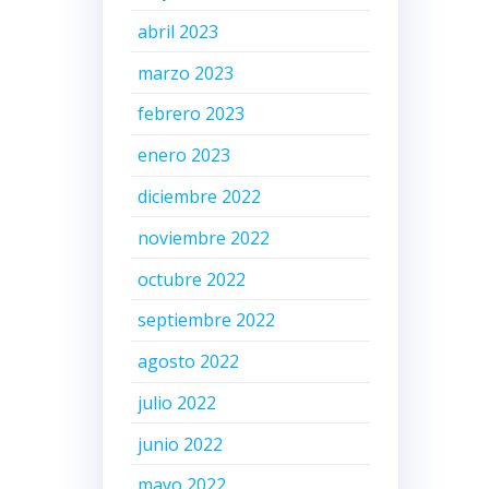
abril 2023
marzo 2023
febrero 2023
enero 2023
diciembre 2022
noviembre 2022
octubre 2022
septiembre 2022
agosto 2022
julio 2022
junio 2022
mayo 2022