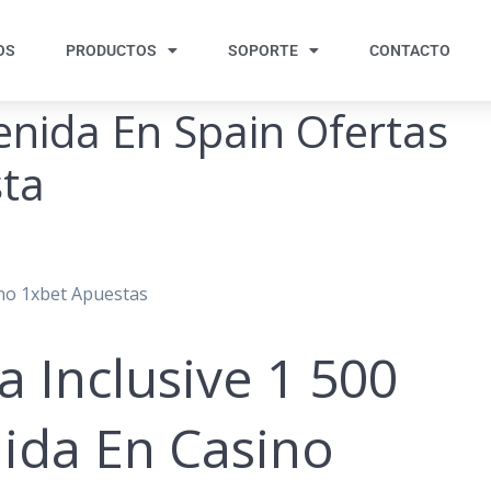
OS
PRODUCTOS
SOPORTE
CONTACTO
nida En Spain Ofertas
ta
no 1xbet Apuestas
a Inclusive 1 500
ida En Casino