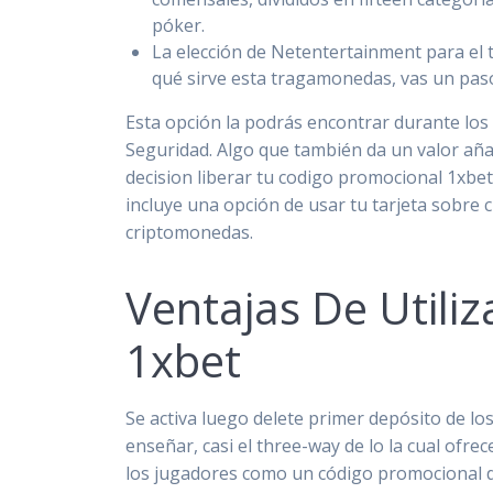
póker.
La elección de Netentertainment para el 
qué sirve esta tragamonedas, vas un paso
Esta opción la podrás encontrar durante los 
Seguridad. Algo que también da un valor añad
decision liberar tu codigo promocional 1xbet
incluye una opción de usar tu tarjeta sobre c
criptomonedas.
Ventajas De Utili
1xbet
Se activa luego delete primer depósito de los
enseñar, casi el three-way de lo la cual ofre
los jugadores como un código promocional den