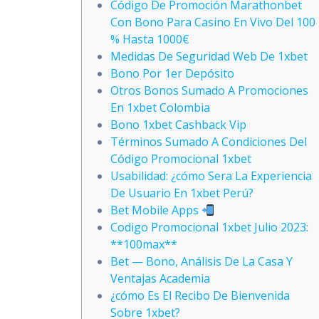
Código De Promoción Marathonbet
Con Bono Para Casino En Vivo Del 100
% Hasta 1000€
Medidas De Seguridad Web De 1xbet
Bono Por 1er Depósito
Otros Bonos Sumado A Promociones
En 1xbet Colombia
Bono 1xbet Cashback Vip
Términos Sumado A Condiciones Del
Código Promocional 1xbet
Usabilidad: ¿cómo Sera La Experiencia
De Usuario En 1xbet Perú?
Bet Mobile Apps
Codigo Promocional 1xbet Julio 2023:
**100max**
Bet — Bono, Análisis De La Casa Y
Ventajas Academia
¿cómo Es El Recibo De Bienvenida
Sobre 1xbet?