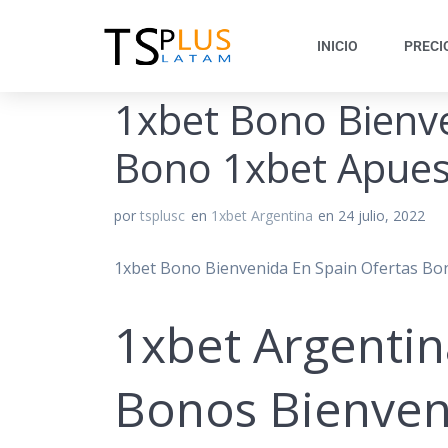
INICIO
PRECI
1xbet Bono Bienve
Bono 1xbet Apues
por
tsplusc
en
1xbet Argentina
en 24 julio, 2022
1xbet Bono Bienvenida En Spain Ofertas Bo
1xbet Argentin
Bonos Bienven