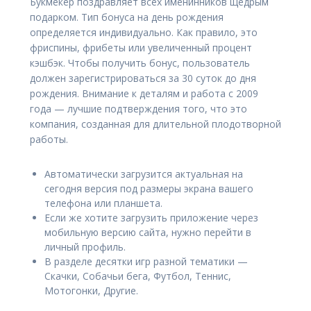
Букмекер поздравляет всех именинников щедрым
подарком. Тип бонуса на день рождения
определяется индивидуально. Как правило, это
фриспины, фрибеты или увеличенный процент
кэшбэк. Чтобы получить бонус, пользователь
должен зарегистрироваться за 30 суток до дня
рождения. Внимание к деталям и работа с 2009
года — лучшие подтверждения того, что это
компания, созданная для длительной плодотворной
работы.
Автоматически загрузится актуальная на
сегодня версия под размеры экрана вашего
телефона или планшета.
Если же хотите загрузить приложение через
мобильную версию сайта, нужно перейти в
личный профиль.
В разделе десятки игр разной тематики —
Скачки, Собачьи бега, Футбол, Теннис,
Мотогонки, Другие.