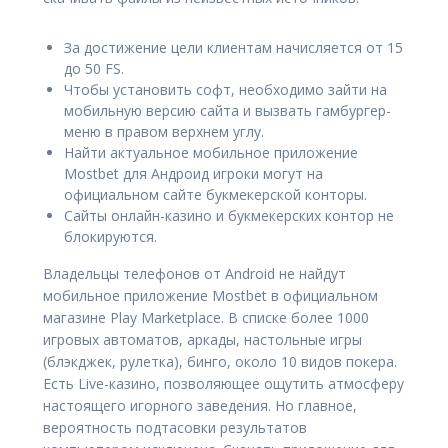
За достижение цели клиентам начисляется от 15
до 50 FS.
Чтобы установить софт, необходимо зайти на
мобильную версию сайта и вызвать гамбургер-
меню в правом верхнем углу.
Найти актуальное мобильное приложение
Mostbet для Андроид игроки могут на
официальном сайте букмекерской конторы.
Сайты онлайн-казино и букмекерских контор не
блокируются.
Владельцы телефонов от Android не найдут
мобильное приложение Mostbet в официальном
магазине Play Marketplace. В списке более 1000
игровых автоматов, аркады, настольные игры
(блэкджек, рулетка), бинго, около 10 видов покера.
Есть Live-казино, позволяющее ощутить атмосферу
настоящего игорного заведения. Но главное,
вероятность подтасовки результатов