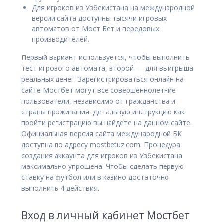
Для игроков из Узбекистана на международной
версии сайта доступны тысячи игровых
автоматов от Мост Бет и передовых
производителей.
Первый вариант используется, чтобы выполнить
тест игрового автомата, второй — для выигрыша
реальных денег. Зарегистрироваться онлайн на
сайте Мостбет могут все совершеннолетние
пользователи, независимо от гражданства и
страны проживания. Детальную инструкцию как
пройти регистрацию вы найдете на данном сайте.
Официальная версия сайта международной БК
доступна по адресу mostbetuz.com. Процедура
создания аккаунта для игроков из Узбекистана
максимально упрощена. Чтобы сделать первую
ставку на футбол или в казино достаточно
выполнить 4 действия.
Вход в личный кабинет Мостбет