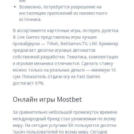
live.
Возможно, потребуется разрешение на
инсталляцию приложений из неизвестного
источника.
В ассортименте карточные игры, лотерея, рулетка.
В Live Games представлены игры лучших
провайдеров — TVbet, BetGames.TV, LIW. Букмекер
предлагает десятки игровых автоматов
собственной разработки. Тематика, комплектации
и игровая механика отличаются. Сделать ставку
можно только на реальные деньги — минимум 10
сум. Показатель отдачи игр из Fast Games
достигает 97%.
Онлайн игры Mostbet
За сравнительно небольшой промежуток времени
международный бренд стал узнаваемым по всему
миру. На сегодня услугами БК пользуются десятки
тысяч пользователей по всему миру. Сегодня