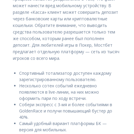
может нанести вред мобильному устройству. В
разделе «Касса» клиент может совершить депозит
через банковские карты или криптовалютные
кошельки. Обратите внимание, что выводить
средства пользователю разрешается только тем
же способом, которым ранее был пополнен
депозит. Для любителей игры в Покер, Мостбет
предлагает отдельную платформу — сеть из тысяч
игроков со всего мира.
Спортивный тотализатор доступен каждому
зарегистрированному пользователю.
Несколько сотен событий ежедневно
появляются в live-линии, на них можно
оформить пари по ходу встречи.
Собери экспресс с 3-мя и более событиями в
GoldenRace и получи повышающий бустер до
40%.
Самый удобный вариант платформы БК —
версия для мобильных.