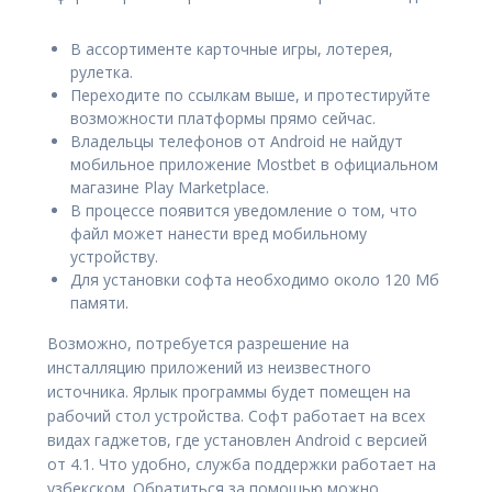
В ассортименте карточные игры, лотерея,
рулетка.
Переходите по ссылкам выше, и протестируйте
возможности платформы прямо сейчас.
Владельцы телефонов от Android не найдут
мобильное приложение Mostbet в официальном
магазине Play Marketplace.
В процессе появится уведомление о том, что
файл может нанести вред мобильному
устройству.
Для установки софта необходимо около 120 Мб
памяти.
Возможно, потребуется разрешение на
инсталляцию приложений из неизвестного
источника. Ярлык программы будет помещен на
рабочий стол устройства. Софт работает на всех
видах гаджетов, где установлен Android с версией
от 4.1. Что удобно, служба поддержки работает на
узбекском. Обратиться за помощью можно