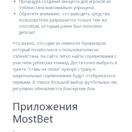
Процедура создания аккаунта для игроков из
Узбекистана максимально упрощена.
Обратите внимание, что выводить средства
пользователю разрешается только тем же
способом, которым ранее был пополнен
депозит.
Что важно, это один из немногих букмекеров,
который позаботился о пользователях из
Узбекистана. На сайте легко найти соревнования с
участием узбекских команд. Достаточно выбрать в
пункте “ставь на своих” нужную страну и
национальные соревнования будут отображаться
первыми. В списке большой выбор футбольных лиг,
регулярно обновляются боксерские бои.
Приложения
MostBet