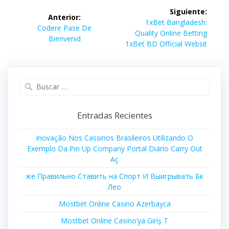
Siguiente:
Anterior:
1xBet Bangladesh:
Codere Pase De
Quality Online Betting
Bienvenid
1xBet BD Official Websit
Entradas Recientes
Inovação Nos Cassinos Brasileiros Utilizando O
Exemplo Da Pin Up Company Portal Diário Carry Out
Aç
же Правильно Ставить на Спорт И Выигрывать Бк
Лео
Mostbet Online Casino Azerbayca
Mostbet Online Casino’ya Giriş T