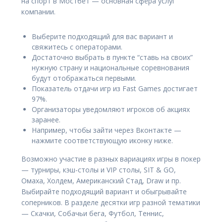
на спорт в Мостбет — основная сфера услуг
компании.
Выберите подходящий для вас вариант и
свяжитесь с операторами.
Достаточно выбрать в пункте “ставь на своих”
нужную страну и национальные соревнования
будут отображаться первыми.
Показатель отдачи игр из Fast Games достигает
97%.
Организаторы уведомляют игроков об акциях
заранее.
Например, чтобы зайти через Вконтакте —
нажмите соответствующую иконку ниже.
Возможно участие в разных вариациях игры в покер
— турниры, кэш-столы и VIP столы, SIT & GO,
Омаха, Холдем, Американский Стад, Draw и пр.
Выбирайте подходящий вариант и обыгрывайте
соперников. В разделе десятки игр разной тематики
— Скачки, Собачьи бега, Футбол, Теннис,