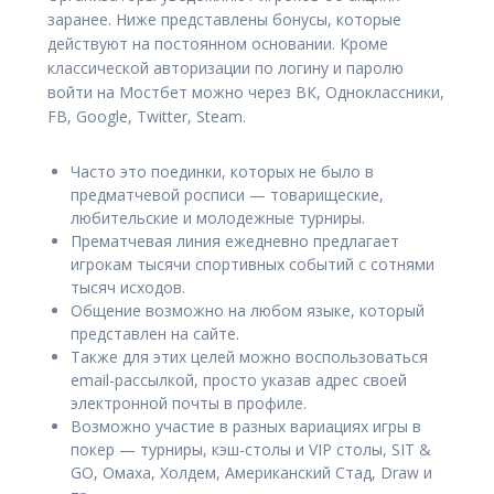
заранее. Ниже представлены бонусы, которые
действуют на постоянном основании. Кроме
классической авторизации по логину и паролю
войти на Мостбет можно через ВК, Одноклассники,
FB, Google, Twitter, Steam.
Часто это поединки, которых не было в
предматчевой росписи — товарищеские,
любительские и молодежные турниры.
Прематчевая линия ежедневно предлагает
игрокам тысячи спортивных событий с сотнями
тысяч исходов.
Общение возможно на любом языке, который
представлен на сайте.
Также для этих целей можно воспользоваться
email-рассылкой, просто указав адрес своей
электронной почты в профиле.
Возможно участие в разных вариациях игры в
покер — турниры, кэш-столы и VIP столы, SIT &
GO, Омаха, Холдем, Американский Стад, Draw и