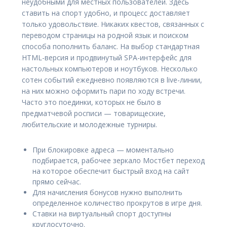
неудобными для местных пользователей. Здесь
ставить на спорт удобно, и процесс доставляет
только удовольствие. Никаких квестов, связанных с
переводом страницы на родной язык и поиском
способа пополнить баланс. На выбор стандартная
HTML-версия и продвинутый SPA-интерфейс для
настольных компьютеров и ноутбуков. Несколько
сотен событий ежедневно появляются в live-линии,
на них можно оформить пари по ходу встречи.
Часто это поединки, которых не было в
предматчевой росписи — товарищеские,
любительские и молодежные турниры.
При блокировке адреса — моментально
подбирается, рабочее зеркало Мостбет переход
на которое обеспечит быстрый вход на сайт
прямо сейчас.
Для начисления бонусов нужно выполнить
определенное количество прокрутов в игре дня.
Ставки на виртуальный спорт доступны
круглосуточно.