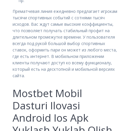
пр.
Прематчевая линия ежедневно предлагает игрокам
тысячи спортивных событий с сотнями тысяч
исходов. Вас ждут самые высокие коэффициенты,
что позволяет получать стабильный профит на
длительном промежутке времени. У пользователя
всегда под рукой большой выбор спортивных
ставок, оформить пари он может из любого места,
где есть интернет. В мобильном приложении
клиенты получают доступ ко всему функционалу,
который есть на десктопной и мобильной версиях
сайта.
Mostbet Mobil
Dasturi Ilovasi
Android Ios Apk
Yuklash Yuklab Olish