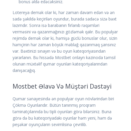
bonus əldə edəcəksiniz.
Lotereya demək olar ki, hər zaman davam edən və ən
sadə şəkildə keçirilən oyundur, burada sadəcə sizə bəxt
lazımdır. Sonra isə barabanın fırlanıb rəqəmləri
verməsini və qazanmağınızı gözləmək qalır. Bu populyar
rejimdə demək olar ki, həmişə güclü bonuslar olur, sizin
həmçinin hər zaman böyük məbləğ qazanmaq şansınız
var. Bəxtinizi sınayın və bu oyun kateqoriyasından
yararlanın. Bu hissədə Mostbet onlayn kazinoda təmsil
olunan müxtəlif qumar oyunları kateqoriyalarından
danışacağıq.
Mostbet Əlavə Və Müştəri Dəstəyi
Qumar sənayesində ən populyar oyun növlərindən biri
Çökmə Oyunlarıdır. Bütün tanınmış proqram
təminatçılarında bu tipli oyunları görə bilərsiniz. Buna
görə də bu kateqoriyadakı oyunlar həm yeni, həm də
peşəkar oyunçuların sevimlisinə çevrilib.