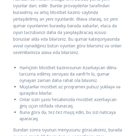
oyunlar dərc edilir. Bunlar provayderlər tərəfindən
buraxılmış və artıq Mostbet kazino saytında
yerləşdirilmiş ən yeni oyunlardır. Əlavə olaraq, siz yeni
qumar oyunlarının buraxılışı barədə xəbərlər, eləcə də
oyun təcrübənizi daha da yaxşılaşdıracaq xüsusi
bonuslar əldə edə bilərsiniz. Bu qumar kateqoriyasında
əvvəl oynadığınız bütün oyunları görə bilərsiniz və onları
sevimlilərinizə əlavə edə bilərsiniz.
Həmçinin Mostbet kazinosunun Azərbaycan dilinə
tərcümə edilmiş versiyası da varifr?n ki, qumar
oynayan zaman daha rahat ola biləsiniz.
Müştərilər mostbet az proqramını pulsuz yükləyə və
quraşdıra bilərlər.
Onlar sizin şəxsi hesabınızda mostbet azerbaycan
giriş üçün istifadə olunacaq.
Buna görə də, tez-tez məşq edin, bu sizi nəticəyə
aparacaq.
Bundan sonra oyunun menyusunu görəcəksiniz, burada