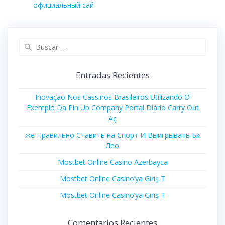
официальный сай
Entradas Recientes
Inovação Nos Cassinos Brasileiros Utilizando O
Exemplo Da Pin Up Company Portal Diário Carry Out
Aç
же Правильно Ставить на Спорт И Выигрывать Бк
Лео
Mostbet Online Casino Azerbayca
Mostbet Online Casino’ya Giriş T
Mostbet Online Casino’ya Giriş T
Comentarios Recientes