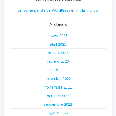
Un comentarista de WordPress
en
¡Hola mundo!
Archivos
mayo 2023
abril 2023
marzo 2023
febrero 2023
enero 2023
diciembre 2022
noviembre 2022
octubre 2022
septiembre 2022
agosto 2022