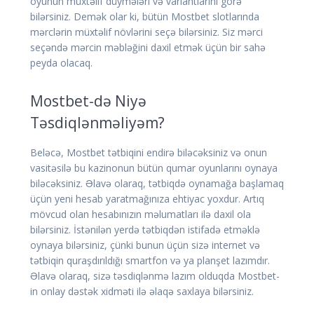
oyunun müxtəlif düymələri və variantlarını görə
bilərsiniz. Demək olar ki, bütün Mostbet slotlarında
mərclərin müxtəlif növlərini seçə bilərsiniz. Siz mərci
seçəndə mərcin məbləğini daxil etmək üçün bir sahə
peyda olacaq.
Mostbet-də Niyə
Təsdiqlənməliyəm?
Beləcə, Mostbet tətbiqini endirə biləcəksiniz və onun
vasitəsilə bu kazinonun bütün qumar oyunlarını oynaya
biləcəksiniz. Əlavə olaraq, tətbiqdə oynamağa başlamaq
üçün yeni hesab yaratmağınıza ehtiyac yoxdur. Artıq
mövcud olan hesabınızın məlumatları ilə daxil ola
bilərsiniz. İstənilən yerdə tətbiqdən istifadə etməklə
oynaya bilərsiniz, çünki bunun üçün sizə internet və
tətbiqin quraşdırıldığı smartfon və ya planşet lazımdır.
Əlavə olaraq, sizə təsdiqlənmə lazım olduqda Mostbet-
in onlay dəstək xidməti ilə əlaqə saxlaya bilərsiniz.