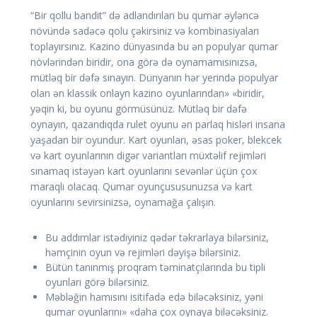
“Bir qollu bandit” də adlandırılan bu qumar əyləncə
növündə sadəcə qolu çəkirsiniz və kombinasiyaları
toplayırsınız. Kazino dünyasında bu ən populyar qumar
növlərindən biridir, ona görə də oynamamısınızsa,
mütləq bir dəfə sınayın. Dünyanın hər yerində populyar
olan ən klassik onlayn kazino oyunlarından» «biridir,
yəqin ki, bu oyunu görmüsünüz. Mütləq bir dəfə
oynayın, qazandıqda rulet oyunu ən parlaq hisləri insana
yaşadan bir oyundur. Kart oyunları, əsas poker, blekcek
və kart oyunlarının digər variantları müxtəlif rejimləri
sınamaq istəyən kart oyunlarını sevənlər üçün çox
maraqlı olacaq. Qumar oyunçususunuzsa və kart
oyunlarını sevirsinizsə, oynamağa çalışın.
Bu addımlar istədiyiniz qədər təkrarlaya bilərsiniz,
həmçinin oyun və rejimləri dəyişə bilərsiniz.
Bütün tanınmış proqram təminatçılarında bu tipli
oyunları görə bilərsiniz.
Məbləğin hamısını isitifadə edə biləcəksiniz, yəni
qumar oyunlarını» «daha çox oynaya biləcəksiniz.