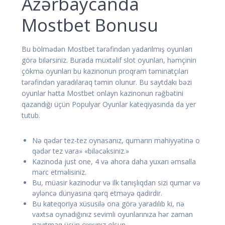
Azərbaycanda
Mostbet Bonusu
Bu bölmədən Mostbet tərəfindən yadarılmış oyunları
görə bilərsiniz. Burada müxtəlif slot oyunları, həmçinin
çökmə oyunları bu kazinonun proqram təminatçıları
tərəfindən yaradılaraq təmin olunur. Bu saytdakı bəzi
oyunlar hətta Mostbet onlayn kazinonun rəğbətini
qazandığı üçün Populyar Oyunlar kateqiyasında da yer
tutub.
Nə qədər tez-tez oynasanız, qumarın mahiyyətinə o
qədər tez vara» «biləcəksiniz.»
Kazinoda just one, 4 və ahora daha yuxarı əmsalla
mərc etməlisiniz.
Bu, müasir kazinodur və ilk tanışlıqdan sizi qumar və
əyləncə dünyasına qərq etməyə qadirdir.
Bu kateqoriya xüsusilə ona görə yaradılıb ki, nə
vaxtsa oynadığınız sevimli oyunlarınıza hər zaman
qayıtmaq üçün çıxışınız olsun.