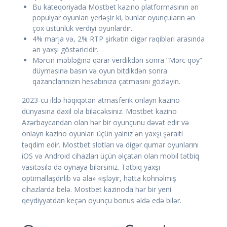
Bu kateqoriyada Mostbet kazino platformasının ən
populyar oyunları yerləşir ki, bunlar oyunçuların ən
çox üstünlük verdiyi oyunlardır.
4% marja və, 2% RTP şirkətin digər rəqibləri arasında
ən yaxşı göstəricidir.
Mərcin məbləğinə qərar verdikdən sonra “Mərc qoy”
düyməsinə basın və oyun bitdikdən sonra
qazanclarınızın hesabınıza çatmasını gözləyin.
2023-cü ildə həqiqətən atmasferik onlayn kazino
dünyasına daxil ola biləcəksiniz. Mostbet kazino
Azərbaycandan olan hər bir oyunçunu dəvət edir və
onlayn kazino oyunları üçün yalnız ən yaxşı şəraiti
təqdim edir. Mostbet slotları və digər qumar oyunlarını
iOS və Android cihazları üçün əlçatan olan mobil tətbiq
vasitəsilə də oynaya bilərsiniz. Tətbiq yaxşı
optimallaşdırlıb və əla» «işləyir, hətta köhnəlmiş
cihazlarda belə. Mostbet kazinoda hər bir yeni
qeydiyyatdan keçən oyunçu bonus əldə edə bilər.