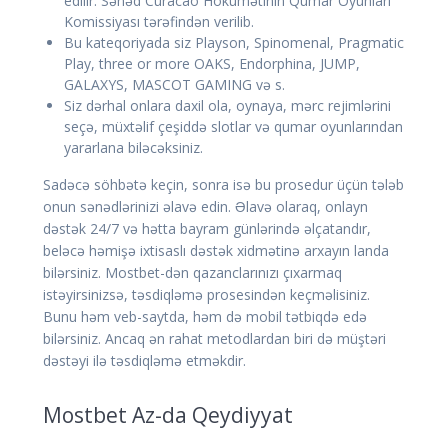
edilir. Sənəd Curacao Hökumətinin Qumar Oyunları
Komissiyası tərəfindən verilib.
Bu kateqoriyada siz Playson, Spinomenal, Pragmatic
Play, three or more OAKS, Endorphina, JUMP,
GALAXYS, MASCOT GAMING və s.
Siz dərhal onlara daxil ola, oynaya, mərc rejimlərini
seçə, müxtəlif çeşiddə slotlar və qumar oyunlarından
yararlana biləcəksiniz.
Sadəcə söhbətə keçin, sonra isə bu prosedur üçün tələb
onun sənədlərinizi əlavə edin. Əlavə olaraq, onlayn
dəstək 24/7 və hətta bayram günlərində əlçatandır,
beləcə həmişə ixtisaslı dəstək xidmətinə arxayın landa
bilərsiniz. Mostbet-dən qazanclarınızı çıxarmaq
istəyirsinizsə, təsdiqləmə prosesindən keçməlisiniz.
Bunu həm veb-saytda, həm də mobil tətbiqdə edə
bilərsiniz. Ancaq ən rahat metodlardan biri də müştəri
dəstəyi ilə təsdiqləmə etməkdir.
Mostbet Az-da Qeydiyyat