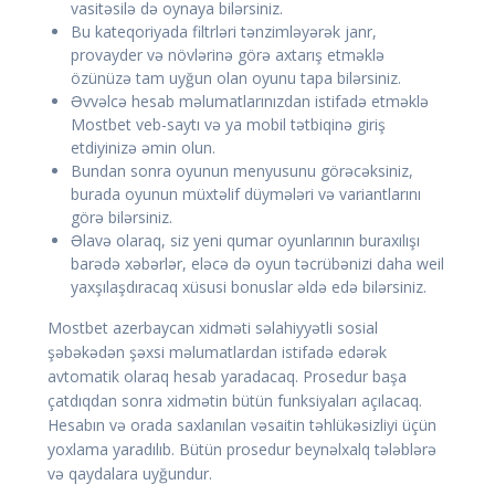
vasitəsilə də oynaya bilərsiniz.
Bu kateqoriyada filtrləri tənzimləyərək janr,
provayder və növlərinə görə axtarış etməklə
özünüzə tam uyğun olan oyunu tapa bilərsiniz.
Əvvəlcə hesab məlumatlarınızdan istifadə etməklə
Mostbet veb-saytı və ya mobil tətbiqinə giriş
etdiyinizə əmin olun.
Bundan sonra oyunun menyusunu görəcəksiniz,
burada oyunun müxtəlif düymələri və variantlarını
görə bilərsiniz.
Əlavə olaraq, siz yeni qumar oyunlarının buraxılışı
barədə xəbərlər, eləcə də oyun təcrübənizi daha weil
yaxşılaşdıracaq xüsusi bonuslar əldə edə bilərsiniz.
Mostbet azerbaycan xidməti səlahiyyətli sosial
şəbəkədən şəxsi məlumatlardan istifadə edərək
avtomatik olaraq hesab yaradacaq. Prosedur başa
çatdıqdan sonra xidmətin bütün funksiyaları açılacaq.
Hesabın və orada saxlanılan vəsaitin təhlükəsizliyi üçün
yoxlama yaradılıb. Bütün prosedur beynəlxalq tələblərə
və qaydalara uyğundur.