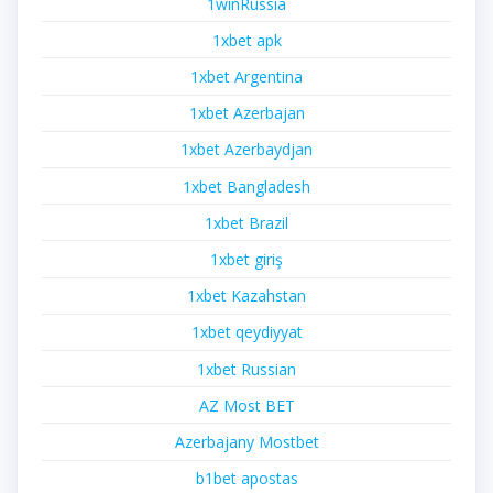
1winRussia
1xbet apk
1xbet Argentina
1xbet Azerbajan
1xbet Azerbaydjan
1xbet Bangladesh
1xbet Brazil
1xbet giriş
1xbet Kazahstan
1xbet qeydiyyat
1xbet Russian
AZ Most BET
Azerbajany Mostbet
b1bet apostas