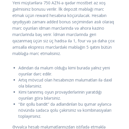
Yeni müştərilərə 750 AZN-ə qədər mostbet az xoş
gəlmisiniz bonusu verilir. İlk depozit məbləği mərc
etmək üçün reward hesabına köçürüləcək. Hesabın
qeydiyyatı zamanı added bonus seçimindən asılı olaraq
mərc oyunları idman mərclərində və ahora kazino
mərclərində baş verir. İdman mərclərində geri
qazanmaq üçün siz üç hadisə ilə 1, four və ya daha çox
əmsalla ekspress mərclərdəki məbləğin 5 qatını bütün
məbləğə mərc etməlisiniz.
Adından da məlum olduğu kimi burada yalnız yeni
oyunlar dərc edilir.
Artıq mövcud olan hesabınızın məlumatları ilə daxil
ola bilərsiniz.
Kimi tanınmış oyun provayderlərinin yaratdığı
oyunları görə bilərsiniz.
“Bir qollu bandit” də adlandırılan bu qumar əyləncə
növündə sadəcə qolu çəkirsiniz və kombinasiyaları
toplayırsınız.
Əvvəlcə hesab məlumatlarınızdan istifadə etməklə