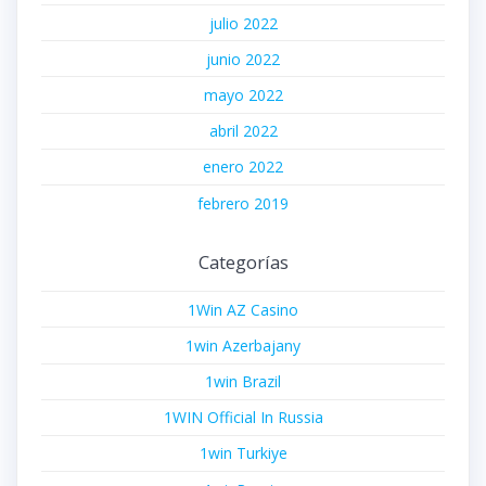
julio 2022
junio 2022
mayo 2022
abril 2022
enero 2022
febrero 2019
Categorías
1Win AZ Casino
1win Azerbajany
1win Brazil
1WIN Official In Russia
1win Turkiye