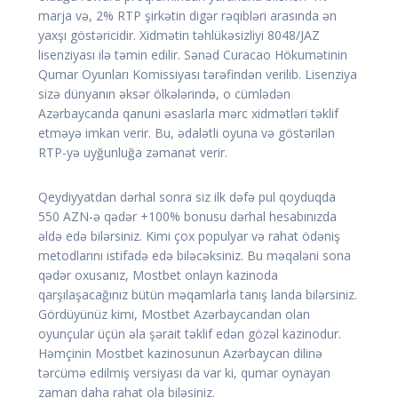
marja və, 2% RTP şirkətin digər rəqibləri arasında ən
yaxşı göstəricidir. Xidmətin təhlükəsizliyi 8048/JAZ
lisenziyası ilə təmin edilir. Sənəd Curacao Hökumətinin
Qumar Oyunları Komissiyası tərəfindən verilib. Lisenziya
sizə dünyanın əksər ölkələrində, o cümlədən
Azərbaycanda qanuni əsaslarla mərc xidmətləri təklif
etməyə imkan verir. Bu, ədalətli oyuna və göstərilən
RTP-yə uyğunluğa zəmanət verir.
Qeydiyyatdan dərhal sonra siz ilk dəfə pul qoyduqda
550 AZN-ə qədər +100% bonusu dərhal hesabınızda
əldə edə bilərsiniz. Kimi çox populyar və rahat ödəniş
metodlarını istifadə edə biləcəksiniz. Bu məqaləni sona
qədər oxusanız, Mostbet onlayn kazinoda
qarşılaşacağınız bütün məqamlarla tanış landa bilərsiniz.
Gördüyünüz kimi, Mostbet Azərbaycandan olan
oyunçular üçün əla şərait təklif edən gözəl kazinodur.
Həmçinin Mostbet kazinosunun Azərbaycan dilinə
tərcümə edilmiş versiyası da var ki, qumar oynayan
zaman daha rahat ola biləsiniz.