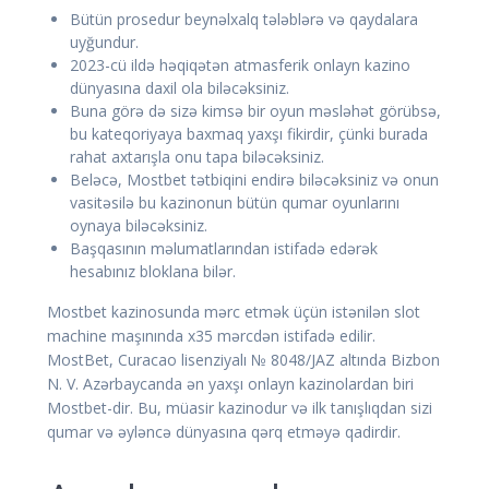
Bütün prosedur beynəlxalq tələblərə və qaydalara
uyğundur.
2023-cü ildə həqiqətən atmasferik onlayn kazino
dünyasına daxil ola biləcəksiniz.
Buna görə də sizə kimsə bir oyun məsləhət görübsə,
bu kateqoriyaya baxmaq yaxşı fikirdir, çünki burada
rahat axtarışla onu tapa biləcəksiniz.
Beləcə, Mostbet tətbiqini endirə biləcəksiniz və onun
vasitəsilə bu kazinonun bütün qumar oyunlarını
oynaya biləcəksiniz.
Başqasının məlumatlarından istifadə edərək
hesabınız bloklana bilər.
Mostbet kazinosunda mərc etmək üçün istənilən slot
machine maşınında x35 mərcdən istifadə edilir.
MostBet, Curacao lisenziyalı № 8048/JAZ altında Bizbon
N. V. Azərbaycanda ən yaxşı onlayn kazinolardan biri
Mostbet-dir. Bu, müasir kazinodur və ilk tanışlıqdan sizi
qumar və əyləncə dünyasına qərq etməyə qadirdir.