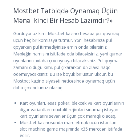
Mostbet Tətbiqdə Oynamaq Üçün
Mənə Ikinci Bir Hesab Lazımdır?»
Gördüyünüz kimi Mostbet kazino hesaba pul qoymaq
üçün heç bir komissya tutmur. Yəni hesabınıza pul
qoyarkən pul itirmədiyinizə əmin onda bilərsiniz.
Məbləğin hamısını isitifadə edə biləcəksiniz, yəni qumar
oyunlarını» «daha çox oynaya biləcəksiniz. Pul qoyma
zamanı olduğu kimi, pul çıxararkən də əlavə haqq
ödəməyəcəksiniz. Bu isə böyük bir üstünlükdür, bu
Mostbet kazino siyasəti nəticəsində oynamaq üçün
daha çox pulunuz olacaq.
Kart oyunları, əsas poker, blekcek və kart oyunlarının
digər variantları müxtəlif rejimləri sınamaq istəyən
kart oyunlarını sevənlər üçün çox maraqlı olacaq.
Mostbet kazinosunda mərc etmək üçün istənilən
slot machine game maşınında x35 mərcdən istifadə
edilir.