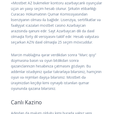
«Mostbet AZ bukmeker kontoru azərbaycanlı oyunçular
üçün ən yaxşı seçim hesab olunur. Şirkətin etibarlılığı
Curacao Hökumətinin Qumar Komissiyasından
lisenziyanın olması ilə bağlıdır. Lisenziya, sertifikatlar və
fəaliyyət icazələri mostbet casino Azərbaycan
ərazisində qanuni edir. Sayt Azərbaycan dili də daxil
olmaqla forty dil versiyasını təklif edir. Hesab valyutası
seçərkən AZN daxil olmaqla 25 seçim mövcuddur.
Mərcin məbləğinə qərar verdikdən sonra “Mərc qoy”
düyməsinə basın və oyun bitdikdən sonra
qazanclarınızın hesabınıza çatmasını gözləyin. Bu
addımlar istədiyiniz qədər təkrarlaya bilərsiniz, həmçinin
oyun və rejimləri dəyişə bilərsiniz. Mostbet-də
ürəyinizdən keçdiyi kimi oynayıb istənilən qumar
oyununda qazana bilərsiniz.
Canlı Kazino
Adından da məlum olduğu kimi burada yalnız yeni