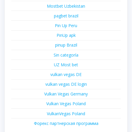
Mostbet Uzbekistan
pagbet brazil
Pin Up Peru
PinUp apk
pinup Brazil
Sin categoría
UZ Most bet
vulkan vegas DE
vulkan vegas DE login
Vulkan Vegas Germany
Vulkan Vegas Poland
VulkanVegas Poland
Форекс партнерская программа