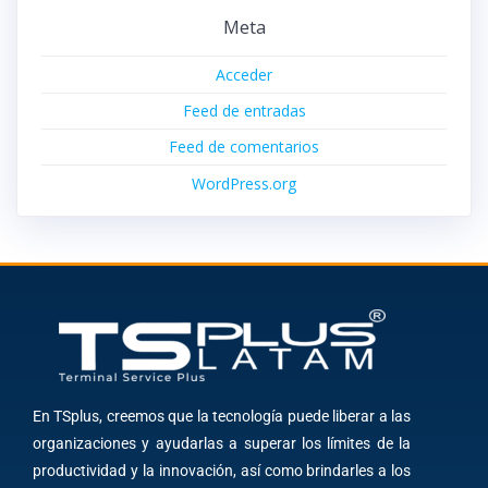
Meta
Acceder
Feed de entradas
Feed de comentarios
WordPress.org
En TSplus, creemos que la tecnología puede liberar a las
organizaciones y ayudarlas a superar los límites de la
productividad y la innovación, así como brindarles a los