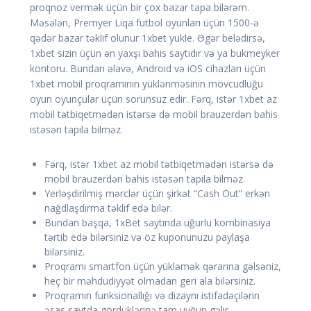
proqnoz vermək üçün bir çox bazar tapa bilərəm.
Məsələn, Premyer Liqa futbol oyunları üçün 1500-ə
qədər bazar təklif olunur 1xbet yukle. Əgər belədirsə,
1xbet sizin üçün ən yaxşı bahis saytıdır və ya bukmеykеr
kontoru. Bundan əlavə, Android və iOS cihazları üçün
1xbet mobil proqramının yüklənməsinin mövcudluğu
oyun oyunçular üçün sorunsuz edir. Fərq, istər 1xbet az
mobil tətbiqetmədən istərsə də mobil brauzerdən bahis
istəsən tapıla bilməz.
Fərq, istər 1xbet az mobil tətbiqetmədən istərsə də
mobil brauzerdən bahis istəsən tapıla bilməz.
Yerləşdirilmiş mərclər üçün şirkət “Cash Out” erkən
nağdlaşdırma təklif edə bilər.
Bundan başqa, 1xBet saytında uğurlu kombinasiya
tərtib edə bilərsiniz və öz kuponunuzu paylaşa
bilərsiniz.
Proqramı smartfon üçün yükləmək qərarına gəlsəniz,
heç bir məhdudiyyət olmadan geri ala bilərsiniz.
Proqramın funksionallığı və dizaynı istifadəçilərin
əsas saytda gördüklərinə tam uyğun gəlir.