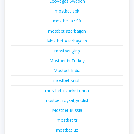
LeoVegas Sweden
mostbet apk
mostbet az 90
mostbet azerbaijan
Mostbet Azerbaycan
mostbet giriş
Mostbet in Turkey
Mostbet India
mostbet kirish
mostbet ozbekistonda
mostbet royxatga olish
Mostbet Russia
mostbet tr
mostbet uz