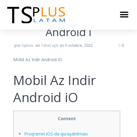
Mobil Az Indir
Android i
por
tsplusc
en
1xbet apk
en 5 octubre, 2022
0
Mobil Az Indir Android iO
Mobil Az Indir
Android iO
Content
Proqramın iOS-da quraşdırılması