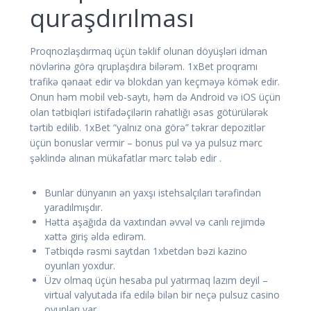
quraşdırılması
Proqnozlaşdırmaq üçün təklif olunan döyüşləri idman
növlərinə görə qruplaşdıra bilərəm. 1xBet proqramı
trafikə qənaət edir və blokdan yan keçməyə kömək edir.
Onun həm mobil veb-saytı, həm də Android və iOS üçün
olan tətbiqləri istifadəçilərin rahatlığı əsas götürülərək
tərtib edilib. 1xBet “yalnız ona görə” təkrar depozitlər
üçün bonuslar vermir – bonus pul və ya pulsuz mərc
şəklində alınan mükafatlar mərc tələb edir .
Bunlar dünyanın ən yaxşı istehsalçıları tərəfindən
yaradılmışdır.
Hətta aşağıda da vaxtından əvvəl və canlı rejimdə
xəttə giriş əldə edirəm.
Tətbiqdə rəsmi saytdan 1xbetdən bəzi kazino
oyunları yoxdur.
Üzv olmaq üçün hesaba pul yatırmaq lazım deyil –
virtual valyutada ifa edilə bilən bir neçə pulsuz casino
oyunları var.