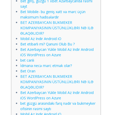
Bet giriş, güzgü 1 xBet Azərbaycanda rəsmi
sayt
Bet Mobile- bu geniş xətt və mərc üçün
maksimum hadisələrdir
BET AZERBAYCAN BUKMEKER
KOMPANIYASININ ÜSTÜNLÜKLƏRI NƏ ILƏ
ƏLAQƏLIDIR?
Mobil Az Indir Android iO
Bet etibarlı mi? Qanuni Olub Bu ?
Bet Azerbaycan Yükle Mobil Az Indir Android
iOS WordPress on Azure
bet canlı
İdmana necə mərc etmək olar?
Bet Oran
BET AZERBAYCAN BUKMEKER
KOMPANIYASININ ÜSTÜNLÜKLƏRI NƏ ILƏ
ƏLAQƏLIDIR?
Bet Azerbaycan Yükle Mobil Az Indir Android
iOS WordPress on Azure
bet güzgü arasındakı fərq nədir və bukmeyker
ofisinin rəsmi saytı
Mobil Az Indir Android iO