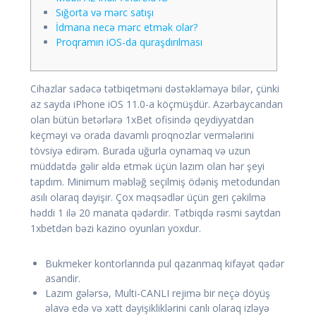
Sığorta və mərc satışı
İdmana necə mərc etmək olar?
Proqramın iOS-da quraşdırılması
Cihazlar sadəcə tətbiqetməni dəstəkləməyə bilər, çünki
az sayda iPhone iOS 11.0-a köçmüşdür. Azərbaycandan
olan bütün betərlərə 1xBet ofisində qeydiyyatdan
keçməyi və orada davamlı proqnozlar vermələrini
tövsiyə edirəm. Burada uğurla oynamaq və uzun
müddətdə gəlir əldə etmək üçün lazım olan hər şeyi
tapdım. Minimum məbləğ seçilmiş ödəniş metodundan
asılı olaraq dəyişir. Çox məqsədlər üçün geri çəkilmə
həddi 1 ilə 20 manata qədərdir. Tətbiqdə rəsmi saytdan
1xbetdən bəzi kazino oyunları yoxdur.
Bukmeker kontorlarında pul qazanmaq kifayət qədər
asandir.
Lazım gələrsə, Multi-CANLI rejimə bir neçə döyüş
əlavə edə və xətt dəyişikliklərini canlı olaraq izləyə