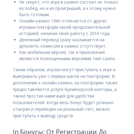
Не секрет, что игра в казино состоит не только
из побед, но и из проигрышей, и к этому нужно
быть готовым.
Онлайн-казино 1Win отличается от других
игровых платформ своей продолжительной
историей, начиная свою работу с 2016 года.
Денежный перевод сразу оказывается на
депозите, комиссия в казино отсутствует.
Как мобильная версия, так и приложения
являются полноценными версиями 1win casino.
Таким образом, игроки могут приступить к игре и
выигрывать уже с первых шагов на платформе. В
дополнение к онлайн-казино, на платформе также
предоставляются услуги букмекерской конторы, а
также простая навигация для удобства
пользователей. Когда весь бонус будет успешно
отыгран и переведен на реальный счет, можно
приступать к выводу средств.
In Бонусы: От Регистрации До