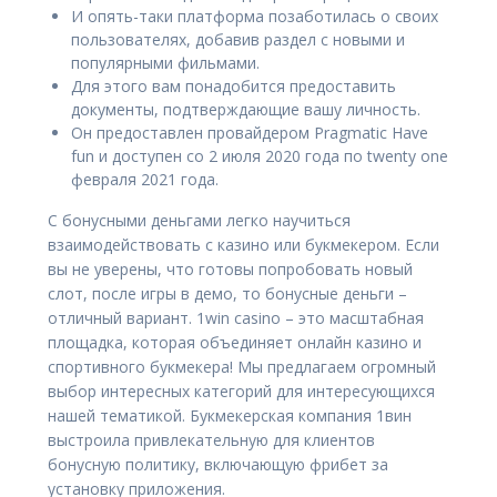
И опять-таки платформа позаботилась о своих
пользователях, добавив раздел с новыми и
популярными фильмами.
Для этого вам понадобится предоставить
документы, подтверждающие вашу личность.
Он предоставлен провайдером Pragmatic Have
fun и доступен со 2 июля 2020 года по twenty one
февраля 2021 года.
С бонусными деньгами легко научиться
взаимодействовать с казино или букмекером. Если
вы не уверены, что готовы попробовать новый
слот, после игры в демо, то бонусные деньги –
отличный вариант. 1win casino – это масштабная
площадка, которая объединяет онлайн казино и
спортивного букмекера! Мы предлагаем огромный
выбор интересных категорий для интересующихся
нашей тематикой. Букмекерская компания 1вин
выстроила привлекательную для клиентов
бонусную политику, включающую фрибет за
установку приложения.