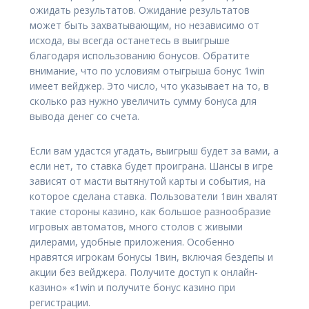
ожидать результатов. Ожидание результатов
может быть захватывающим, но независимо от
исхода, вы всегда останетесь в выигрыше
благодаря использованию бонусов. Обратите
внимание, что по условиям отыгрыша бонус 1win
имеет вейджер. Это число, что указывает на то, в
сколько раз нужно увеличить сумму бонуса для
вывода денег со счета.
Если вам удастся угадать, выигрыш будет за вами, а
если нет, то ставка будет проиграна. Шансы в игре
зависят от масти вытянутой карты и события, на
которое сделана ставка. Пользователи 1вин хвалят
такие стороны казино, как большое разнообразие
игровых автоматов, много столов с живыми
дилерами, удобные приложения. Особенно
нравятся игрокам бонусы 1вин, включая бездепы и
акции без вейджера. Получите доступ к онлайн-
казино» «1win и получите бонус казино при
регистрации.