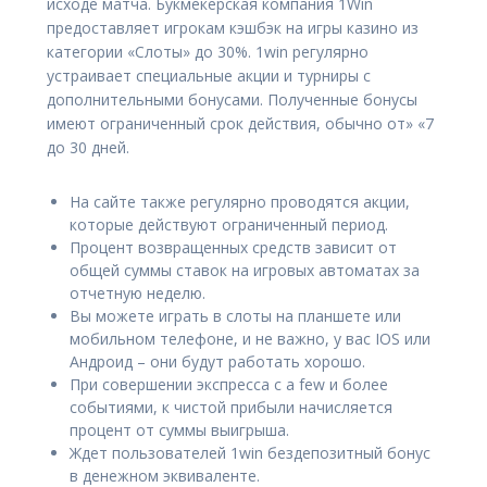
исходе матча. Букмекерская компания 1Win
предоставляет игрокам кэшбэк на игры казино из
категории «Слоты» до 30%. 1win регулярно
устраивает специальные акции и турниры с
дополнительными бонусами. Полученные бонусы
имеют ограниченный срок действия, обычно от» «7
до 30 дней.
На сайте также регулярно проводятся акции,
которые действуют ограниченный период.
Процент возвращенных средств зависит от
общей суммы ставок на игровых автоматах за
отчетную неделю.
Вы можете играть в слоты на планшете или
мобильном телефоне, и не важно, у вас IOS или
Андроид – они будут работать хорошо.
При совершении экспресса с a few и более
событиями, к чистой прибыли начисляется
процент от суммы выигрыша.
Ждет пользователей 1win бездепозитный бонус
в денежном эквиваленте.