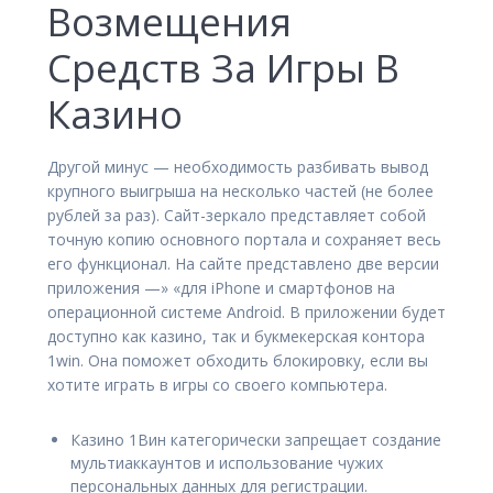
Возмещения
Средств За Игры В
Казино
Другой минус — необходимость разбивать вывод
крупного выигрыша на несколько частей (не более
рублей за раз). Сайт-зеркало представляет собой
точную копию основного портала и сохраняет весь
его функционал. На сайте представлено две версии
приложения —» «для iPhone и смартфонов на
операционной системе Android. В приложении будет
доступно как казино, так и букмекерская контора
1win. Она поможет обходить блокировку, если вы
хотите играть в игры со своего компьютера.
Казино 1Вин категорически запрещает создание
мультиаккаунтов и использование чужих
персональных данных для регистрации.