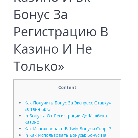
Бонус За
Регистрацию В
Казино И Не
Только»
Content
Как Получить Бонус За Экспресс Ставку»
«в 1вин Бк?»
In Бонусы: От Регистрации До Кэшбека
Казино
Как Использовать В 1win Бонусы Спорт?
In Как Использовать Бонусы: Бонус На