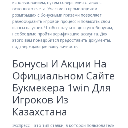
использованием, путем совершения ставок с
основного счета. Участие в промоакциях и
розыгрышах с бонусными призами позволяет
разнообразить игровой процесс и повысить свои
шансы на успех. Чтобы получить доступ к бонусам,
необходимо пройти верификацию аккаунта. Для
этого вам понадобится предоставить документы,
подтверждающие вашу личность.
Бонусы И Акции На
Официальном Сайте
Букмекера 1win Для
Игроков Из
Казахстана
Экспресс – это тип ставки, в которой пользователь