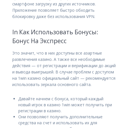
смартфоне загрузку из других источников.
Приложение позволяет быстро обходить
блокировку даже без использования VPN.
In Как Использовать Бонусы:
Бонус На Экспресс
Это значит, что в них доступны все азартные
развлечения казино. А также все необходимые
действия — от регистрации и верификации до акций
и вывода выигрышей. В случае проблем с доступом
на 1win казино официальный сайт — рекомендуется
использовать зеркала основного сайта.
Давайте начнем с бонуса, который каждый
новый игрок в казино 1win может получить при
регистрации в казино.
Они позволяют получить дополнительные
средства на счет и использовать их для