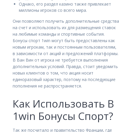
Однако, его раздел казино также привлекает
миллионы игроков со всего мира.
Они позволяют получить дополнительные средства
на счет и использовать их для размещения ставок
на любимые команды и спортивные события.
Бонусы спорт 1win могут быть предоставлены как
новым игрокам, так и постоянным пользователям,
в зависимости от акций и предложений платформы.
В Ван Вин от игрока не требуется выполнения
дополнительных условий. Правда, стоит уведомить
новых клиентов о том, что акция носит
единоразовый характер, поэтому на последующие
пополнения не распространяется.
Как Использовать В
1win Бонусы Спорт?
Так же посчитало и правительство Франции, где