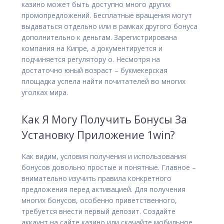
казино может быть доступно много других
промопредложений. Бесплатные вращения могут
выдаваться отдельно или в рамках другого бонуса
дополнительно к деньгам. Зарегистрирована
компания на Кипре, а документируется и
подчиняется регулятору о. Несмотря на
достаточно юный возраст – букмекерская
площадка успела найти почитателей во многих
уголках мира.
Как Я Могу Получить Бонусы За
Установку Приложение 1win?
Как видим, условия получения и использования
бонусов довольно простые и понятные. Главное –
внимательно изучить правила конкретного
предложения перед активацией. Для получения
многих бонусов, особенно приветственного,
требуется внести первый депозит. Создайте
аккаунт на сайте казино или скачайте мобильное