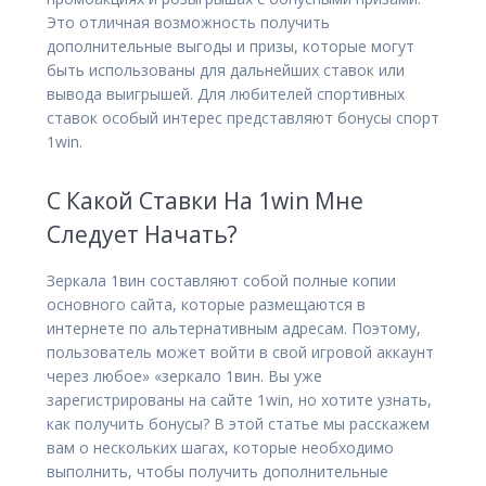
Это отличная возможность получить
дополнительные выгоды и призы, которые могут
быть использованы для дальнейших ставок или
вывода выигрышей. Для любителей спортивных
ставок особый интерес представляют бонусы спорт
1win.
С Какой Ставки На 1win Мне
Следует Начать?
Зеркала 1вин составляют собой полные копии
основного сайта, которые размещаются в
интернете по альтернативным адресам. Поэтому,
пользователь может войти в свой игровой аккаунт
через любое» «зеркало 1вин. Вы уже
зарегистрированы на сайте 1win, но хотите узнать,
как получить бонусы? В этой статье мы расскажем
вам о нескольких шагах, которые необходимо
выполнить, чтобы получить дополнительные