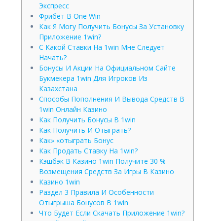
Экспресс
Фрибет В One Win
Как Я Могу Получить Бонусы За Установку
Приложение 1win?
С Какой Ставки На 1win Мне Следует
Начать?
Бонусы И Акции На Официальном Сайте
Букмекера 1win Для Игроков Из
Казахстана
Способы Пополнения И Вывода Средств В
1win Онлайн Казино
Как Получить Бонусы В 1win
Как Получить И Отыграть?
Как» «отыграть Бонус
Как Продать Ставку На 1win?
Кэшбэк В Казино 1win Получите 30 %
Возмещения Средств За Игры В Казино
Казино 1win
Раздел 3 Правила И Особенности
Отыгрыша Бонусов В 1win
Что Будет Если Скачать Приложение 1win?