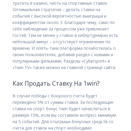
тратить в казино, часть на спортивные ставки.
Оптимальная стратегия – делать ставки на
события с высокой вероятностью выигрыша и
коэффициентом около 3. Благодаря чему, само по
себе наблюдение за процессом уже привлекает
гостей. Тем не менее у ставок в кибертурнирах есть
небольшой минус – отсутствует ограничение по
времени. И опять-таки платформа позаботилась о
своих пользователях, добавив раздел с новыми и
популярными фильмами. Разделы «Cybersport» и
«1win TV» также можно на главной странице сайта.
Как Продать Ставку На 1win?
В случае победы с бонусного счета будет
переведено 5% от суммы ставки. За последующие
ставки на спорт бонус 1win будет начисляться в
размере 15%, если вы составили экспресс минимум
на 5 событий. Для отыгрыша бонусных средств со
счета для ставок на спорт необходимо