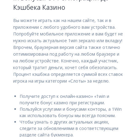
Кэшбека Казино
Вы можете играть как на нашем сайте, так и в
приложении с любого удобного вам устройства.
Попробуйте мобильное приложение и вам будет не
нужно искать актуальное 1win зеркало или вкладку!
Впрочем, браузерная версия сайта также отлично
оптимизирована под работу на любом браузере и
на любом устройстве. Конечно, каждый участник,
который тратит деньги, хочет себя обезопасить.
Процент кэшбэка определяется суммой всех ставок
игрока на игры категории «Слоты» за неделю.
Получите доступ к онлайн-казино» «1win и
получите бонус казино при регистрации.
Пользуйся услугами и бонусами конторы, а 1Win
как использовать бонусы мы всегда поясним.
Чтобы узнать о других актуальных акциях,
следите за обновлениями в соответствующем
разделе сайта букмекера.