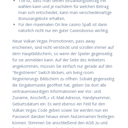
Toll ist, dass man seinen Einzahlungsbetrag frei
wählen kann und je nachdem für welchen Betrag
man sich entscheidet, kann man verschiedenartige
Bonusangebote erhalten.
Für den maximalen On line casino Spaß ist dann
natürlich nicht nur ein guter Casinobonus wichtig.
Neue Vulkan Vegas Promotionen, pass away
erscheinen, sind nicht versteckt und scrollen immer auf
dem Hauptbildschirm, so wenn der Spieler gegenseitig
für sie anmelden kann. Auf der Seite des Anbieters
angekommen, müssen Sie einfach nur gerade auf den
“Registrieren” Switch klicken, um living room
Registrierungs Bildschirm zu öffnen. Sobald gegenseitig
die Eingabemaske geöffnet hat, geben Sie dort alle
vertrauenswürdigen Informationen wie Vor- und
Zuname, Anschrift,» «E-Mail-Adresse, Handynummer,
Geburtsdatum ein. Es wird ebenso ein Feld für den
Vulkan Vegas Code geben sowie Sie werden nun ein
Passwort darüber hinaus einen Nutzernamen festlegen
können. Stimmen Sie anschließend den AGB zu und