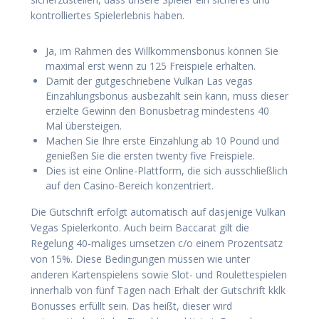
kontrolliertes Spielerlebnis haben.
Ja, im Rahmen des Willkommensbonus können Sie
maximal erst wenn zu 125 Freispiele erhalten.
Damit der gutgeschriebene Vulkan Las vegas
Einzahlungsbonus ausbezahlt sein kann, muss dieser
erzielte Gewinn den Bonusbetrag mindestens 40
Mal übersteigen.
Machen Sie Ihre erste Einzahlung ab 10 Pound und
genießen Sie die ersten twenty five Freispiele.
Dies ist eine Online-Plattform, die sich ausschließlich
auf den Casino-Bereich konzentriert.
Die Gutschrift erfolgt automatisch auf dasjenige Vulkan
Vegas Spielerkonto. Auch beim Baccarat gilt die
Regelung 40-maliges umsetzen c/o einem Prozentsatz
von 15%. Diese Bedingungen müssen wie unter
anderen Kartenspielens sowie Slot- und Roulettespielen
innerhalb von fünf Tagen nach Erhalt der Gutschrift kklk
Bonusses erfüllt sein. Das heißt, dieser wird