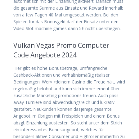
automatisch mit der Einzahlung aktiviert. Danach muss
die gesamte Summe aus Einsatz und Reward innerhalb
von a few Tagen 40 Mal umgesetzt werden. Bei den
Spielen für das Bonusgeld darf der Einsatz unter den
Video Slot machine games dann 5€ nicht überstiegen.
Vulkan Vegas Promo Computer
Code Angebote 2024
Hier gibt es hohe Bonusbeträge, umfangreiche
Cashback-Aktionen und verhältnismäßig réaliser
Bedingungen. Wer» «deinem Casino die Treue hält, wird
regelmäßig belohnt und kann sich immer erneut über
zusätzliche Marketing promotions freuen. Auch pass
away Turniere sind abwechslungsreich und lukrativ
gestaltet. Neukunden können dasjenige gesamte
Angebot im übrigen mit Freispielen und einem Bonus
abzgl. Einzahlung austesten. So steht unter dem Strich
ein interessantes Bonusangebot, welches für
besonders aktive Consumer und Highroller immerhin zu