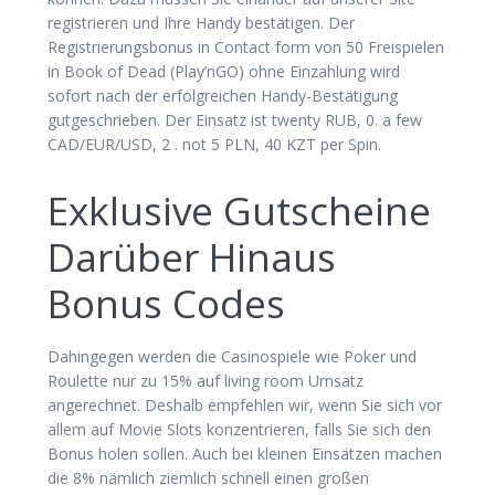
registrieren und Ihre Handy bestätigen. Der
Registrierungsbonus in Contact form von 50 Freispielen
in Book of Dead (Play’nGO) ohne Einzahlung wird
sofort nach der erfolgreichen Handy-Bestätigung
gutgeschrieben. Der Einsatz ist twenty RUB, 0. a few
CAD/EUR/USD, 2 . not 5 PLN, 40 KZT per Spin.
Exklusive Gutscheine
Darüber Hinaus
Bonus Codes
Dahingegen werden die Casinospiele wie Poker und
Roulette nur zu 15% auf living room Umsatz
angerechnet. Deshalb empfehlen wir, wenn Sie sich vor
allem auf Movie Slots konzentrieren, falls Sie sich den
Bonus holen sollen. Auch bei kleinen Einsätzen machen
die 8% nämlich ziemlich schnell einen großen