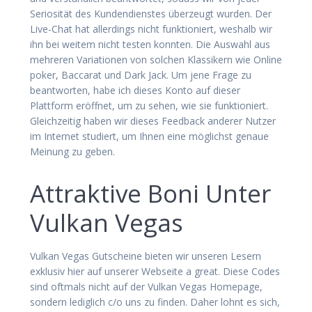
Seriosität des Kundendienstes überzeugt wurden. Der
Live-Chat hat allerdings nicht funktioniert, weshalb wir
ihn bei weitem nicht testen konnten. Die Auswahl aus
mehreren Variationen von solchen Klassikern wie Online
poker, Baccarat und Dark Jack. Um jene Frage zu
beantworten, habe ich dieses Konto auf dieser
Plattform eröffnet, um zu sehen, wie sie funktioniert.
Gleichzeitig haben wir dieses Feedback anderer Nutzer
im Internet studiert, um Ihnen eine möglichst genaue
Meinung zu geben.
Attraktive Boni Unter
Vulkan Vegas
Vulkan Vegas Gutscheine bieten wir unseren Lesern
exklusiv hier auf unserer Webseite a great. Diese Codes
sind oftmals nicht auf der Vulkan Vegas Homepage,
sondern lediglich c/o uns zu finden. Daher lohnt es sich,