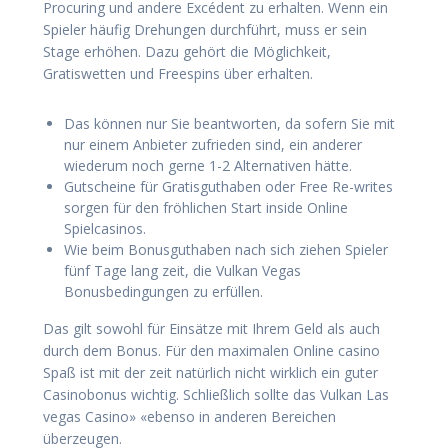
Procuring und andere Excédent zu erhalten. Wenn ein
Spieler häufig Drehungen durchführt, muss er sein
Stage erhöhen. Dazu gehört die Möglichkeit,
Gratiswetten und Freespins über erhalten.
Das können nur Sie beantworten, da sofern Sie mit
nur einem Anbieter zufrieden sind, ein anderer
wiederum noch gerne 1-2 Alternativen hätte.
Gutscheine für Gratisguthaben oder Free Re-writes
sorgen für den fröhlichen Start inside Online
Spielcasinos.
Wie beim Bonusguthaben nach sich ziehen Spieler
fünf Tage lang zeit, die Vulkan Vegas
Bonusbedingungen zu erfüllen.
Das gilt sowohl für Einsätze mit Ihrem Geld als auch
durch dem Bonus. Für den maximalen Online casino
Spaß ist mit der zeit natürlich nicht wirklich ein guter
Casinobonus wichtig. Schließlich sollte das Vulkan Las
vegas Casino» «ebenso in anderen Bereichen
überzeugen.