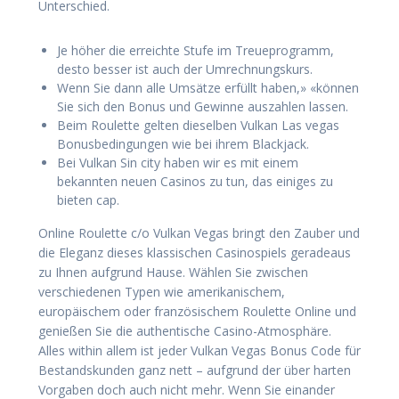
Unterschied.
Je höher die erreichte Stufe im Treueprogramm,
desto besser ist auch der Umrechnungskurs.
Wenn Sie dann alle Umsätze erfüllt haben,» «können
Sie sich den Bonus und Gewinne auszahlen lassen.
Beim Roulette gelten dieselben Vulkan Las vegas
Bonusbedingungen wie bei ihrem Blackjack.
Bei Vulkan Sin city haben wir es mit einem
bekannten neuen Casinos zu tun, das einiges zu
bieten cap.
Online Roulette c/o Vulkan Vegas bringt den Zauber und
die Eleganz dieses klassischen Casinospiels geradeaus
zu Ihnen aufgrund Hause. Wählen Sie zwischen
verschiedenen Typen wie amerikanischem,
europäischem oder französischem Roulette Online und
genießen Sie die authentische Casino-Atmosphäre.
Alles within allem ist jeder Vulkan Vegas Bonus Code für
Bestandskunden ganz nett – aufgrund der über harten
Vorgaben doch auch nicht mehr. Wenn Sie einander