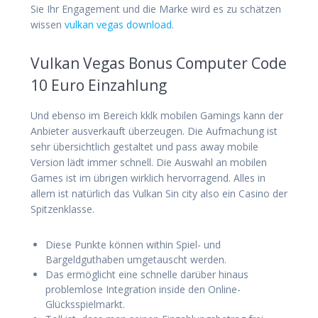
Sie Ihr Engagement und die Marke wird es zu schätzen
wissen
vulkan vegas download
.
Vulkan Vegas Bonus Computer Code
10 Euro Einzahlung
Und ebenso im Bereich kklk mobilen Gamings kann der
Anbieter ausverkauft überzeugen. Die Aufmachung ist
sehr übersichtlich gestaltet und pass away mobile
Version lädt immer schnell. Die Auswahl an mobilen
Games ist im übrigen wirklich hervorragend. Alles in
allem ist natürlich das Vulkan Sin city also ein Casino der
Spitzenklasse.
Diese Punkte können within Spiel- und
Bargeldguthaben umgetauscht werden.
Das ermöglicht eine schnelle darüber hinaus
problemlose Integration inside den Online-
Glücksspielmarkt.