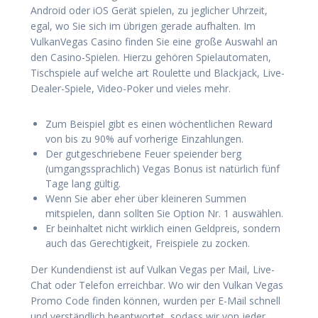
Android oder iOS Gerät spielen, zu jeglicher Uhrzeit,
egal, wo Sie sich im übrigen gerade aufhalten. Im
VulkanVegas Casino finden Sie eine große Auswahl an
den Casino-Spielen. Hierzu gehören Spielautomaten,
Tischspiele auf welche art Roulette und Blackjack, Live-
Dealer-Spiele, Video-Poker und vieles mehr.
Zum Beispiel gibt es einen wöchentlichen Reward
von bis zu 90% auf vorherige Einzahlungen.
Der gutgeschriebene Feuer speiender berg
(umgangssprachlich) Vegas Bonus ist natürlich fünf
Tage lang gültig.
Wenn Sie aber eher über kleineren Summen
mitspielen, dann sollten Sie Option Nr. 1 auswählen.
Er beinhaltet nicht wirklich einen Geldpreis, sondern
auch das Gerechtigkeit, Freispiele zu zocken.
Der Kundendienst ist auf Vulkan Vegas per Mail, Live-
Chat oder Telefon erreichbar. Wo wir den Vulkan Vegas
Promo Code finden können, wurden per E-Mail schnell
und verständlich beantwortet, sodass wir von jeder