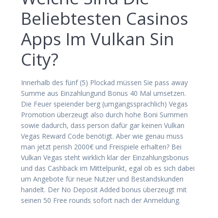
Beliebtesten Casinos
Apps Im Vulkan Sin
City?
Innerhalb des fünf (5) Plockad müssen Sie pass away
Summe aus Einzahlungund Bonus 40 Mal umsetzen.
Die Feuer speiender berg (umgangssprachlich) Vegas
Promotion überzeugt also durch hohe Boni Summen
sowie dadurch, dass person dafür gar keinen Vulkan
Vegas Reward Code benötigt. Aber wie genau muss
man jetzt perish 2000€ und Freispiele erhalten? Bei
Vulkan Vegas steht wirklich klar der Einzahlungsbonus
und das Cashback im Mittelpunkt, egal ob es sich dabei
um Angebote für neue Nutzer und Bestandskunden
handelt. Der No Deposit Added bonus überzeugt mit
seinen 50 Free rounds sofort nach der Anmeldung.