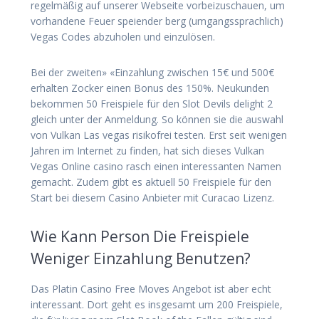
regelmäßig auf unserer Webseite vorbeizuschauen, um
vorhandene Feuer speiender berg (umgangssprachlich)
Vegas Codes abzuholen und einzulösen.
Bei der zweiten» «Einzahlung zwischen 15€ und 500€
erhalten Zocker einen Bonus des 150%. Neukunden
bekommen 50 Freispiele für den Slot Devils delight 2
gleich unter der Anmeldung. So können sie die auswahl
von Vulkan Las vegas risikofrei testen. Erst seit wenigen
Jahren im Internet zu finden, hat sich dieses Vulkan
Vegas Online casino rasch einen interessanten Namen
gemacht. Zudem gibt es aktuell 50 Freispiele für den
Start bei diesem Casino Anbieter mit Curacao Lizenz.
Wie Kann Person Die Freispiele
Weniger Einzahlung Benutzen?
Das Platin Casino Free Moves Angebot ist aber echt
interessant. Dort geht es insgesamt um 200 Freispiele,