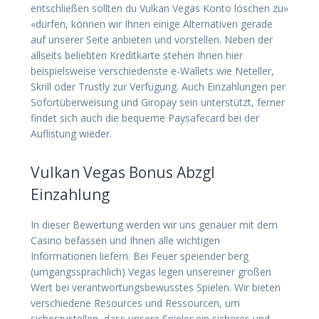
entschließen sollten du Vulkan Vegas Konto löschen zu»
«dürfen, können wir Ihnen einige Alternativen gerade
auf unserer Seite anbieten und vorstellen. Neben der
allseits beliebten Kreditkarte stehen Ihnen hier
beispielsweise verschiedenste e-Wallets wie Neteller,
Skrill oder Trustly zur Verfügung. Auch Einzahlungen per
Sofortüberweisung und Giropay sein unterstützt, ferner
findet sich auch die bequeme Paysafecard bei der
Auflistung wieder.
Vulkan Vegas Bonus Abzgl
Einzahlung
In dieser Bewertung werden wir uns genauer mit dem
Casino befassen und Ihnen alle wichtigen
Informationen liefern. Bei Feuer speiender berg
(umgangssprachlich) Vegas legen unsereiner großen
Wert bei verantwortungsbewusstes Spielen. Wir bieten
verschiedene Resources und Ressourcen, um
sicherzustellen, dass unsere Spieler ein sicheres und