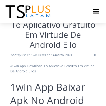
«1win App Download
To Aplicativo Gratuito
Em Virtude De
Android E Io
por
tsplusc
en
1win Brazil
en 14 marzo, 2023
0
«1win App Download To Aplicativo Gratuito Em Virtude
De Android E Ios
1win App Baixar
Apk No Android