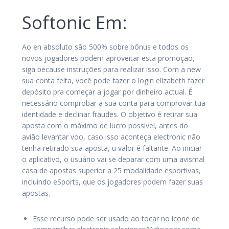
Softonic Em:
Ao en absoluto são 500% sobre bônus e todos os
novos jogadores podem aproveitar esta promoção,
siga because instruções para realizar isso. Com a new
sua conta feita, você pode fazer o login elizabeth fazer
depósito pra começar a jogar por dinheiro actual. É
necessário comprobar a sua conta para comprovar tua
identidade e declinar fraudes. O objetivo é retirar sua
aposta com o máximo de lucro possível, antes do
avião levantar voo, caso isso aconteça electronic não
tenha retirado sua aposta, u valor é faltante. Ao iniciar
o aplicativo, o usuário vai se deparar com uma avismal
casa de apostas superior a 25 modalidade esportivas,
incluindo eSports, que os jogadores podem fazer suas
apostas.
Esse recurso pode ser usado ao tocar no ícone de