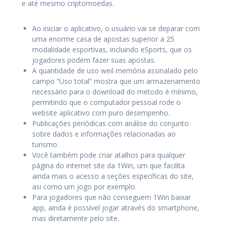
e até mesmo criptomoedas.
Ao iniciar o aplicativo, o usuário vai se deparar com
uma enorme casa de apostas superior a 25
modalidade esportivas, incluindo eSports, que os
jogadores podem fazer suas apostas.
A quantidade de uso weil memória assinalado pelo
campo “Uso total” mostra que um armazenamento
necessário para o download do metodo é mínimo,
permitindo que o computador pessoal rode o
website aplicativo com puro desempenho.
Publicações periódicas com análise do conjunto
sobre dados e informações relacionadas ao
turismo.
Você também pode criar atalhos para qualquer
página do internet site da 1Win, um que facilita
ainda mais o acesso a seções específicas do site,
asi como um jogo por exemplo.
Para jogadores que não conseguem 1Win baixar
app, ainda é possível jogar através do smartphone,
mas diretamente pelo site.