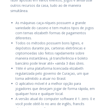
fazer apostas em vários eventos, jogos e ainda usar
outros recursos da casa, tudo ao de maneira
simultânea.
As máquinas caça-níqueis possuem a grande
variedade do cassino e tem muitos tipos de jogos
com temas elizabeth formas de pagamentos
diferentes.
Todos os métodos possuem bons lignes, e
depósitos durante pix, carteiras eletrônicas e
criptomoedas são feitos rapidamente sobre
maneira instantânea, já transferência e boleto
bancário pode levar até» «ainda 3 dias úteis.
1Win é uma plataforma licenciada elizabeth
regularizada pelo governo de Curaçao, um que
torna admitido a atuar no Brasil.
O aplicativo móvel é a melhor opção para
jogadores que desejam jogar de forma rápida, em
qualquer hora e qualquer local.
A versão atual do computer software é 1. zero. 0 e
você pode obtê-lo no ano de inglês, francês