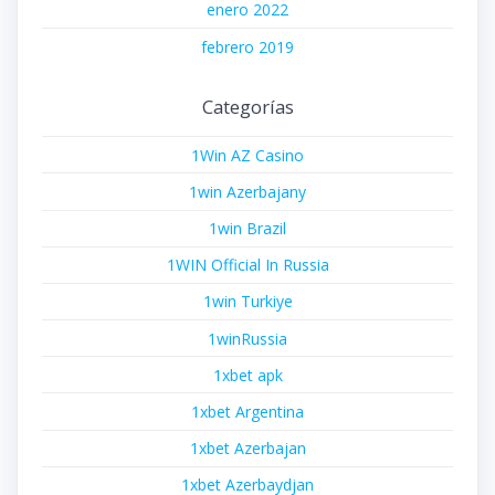
enero 2022
febrero 2019
Categorías
1Win AZ Casino
1win Azerbajany
1win Brazil
1WIN Official In Russia
1win Turkiye
1winRussia
1xbet apk
1xbet Argentina
1xbet Azerbajan
1xbet Azerbaydjan