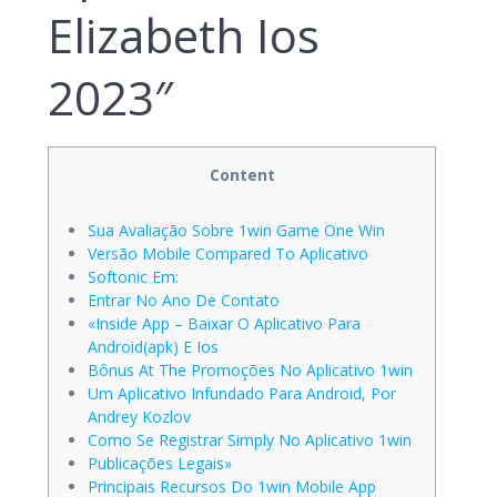
Elizabeth Ios
2023″
Content
Sua Avaliação Sobre 1win Game One Win
Versão Mobile Compared To Aplicativo
Softonic Em:
Entrar No Ano De Contato
«Inside App – Baixar O Aplicativo Para
Android(apk) E Ios
Bônus At The Promoções No Aplicativo 1win
Um Aplicativo Infundado Para Android, Por
Andrey Kozlov
Como Se Registrar Simply No Aplicativo 1win
Publicações Legais»
Principais Recursos Do 1win Mobile App