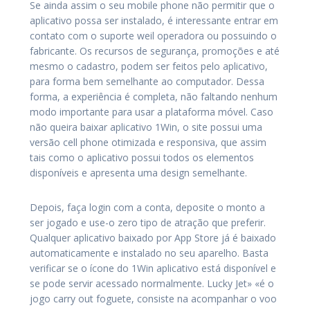
Se ainda assim o seu mobile phone não permitir que o
aplicativo possa ser instalado, é interessante entrar em
contato com o suporte weil operadora ou possuindo o
fabricante. Os recursos de segurança, promoções e até
mesmo o cadastro, podem ser feitos pelo aplicativo,
para forma bem semelhante ao computador. Dessa
forma, a experiência é completa, não faltando nenhum
modo importante para usar a plataforma móvel. Caso
não queira baixar aplicativo 1Win, o site possui uma
versão cell phone otimizada e responsiva, que assim
tais como o aplicativo possui todos os elementos
disponíveis e apresenta uma design semelhante.
Depois, faça login com a conta, deposite o monto a
ser jogado e use-o zero tipo de atração que preferir.
Qualquer aplicativo baixado por App Store já é baixado
automaticamente e instalado no seu aparelho. Basta
verificar se o ícone do 1Win aplicativo está disponível e
se pode servir acessado normalmente. Lucky Jet» «é o
jogo carry out foguete, consiste na acompanhar o voo