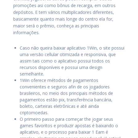
promoções asi como bônus de recarga, em outros
depósitos. E tem vários multiplicadores diferentes,
basicamente quanto mais longe do centro ela for,
maior será o prêmio, conheça as principais
informações.
Caso não queira baixar aplicativo 1Win, o site possui
uma versão cellular otimizada e responsiva, que
assim tais como o aplicativo possui todos os
recursos disponíveis e possui uma design
semelhante.
1Win oferece métodos de pagamentos
convenientes e seguros afin de os jogadores
brasileiros, no meio dos principais métodos de
pagamentos estão pix, transferência bancária,
boleto, carteiras eletrônicas e até ainda
criptomoedas.
O primeiro passo para começar the jogar seus
games favoritos e produzir apostas é baixando o
aplicativo, e o processo para baixar 1 Earn é