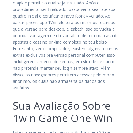
o apk e permitir o qual seja instalado. Após o
procedimento ser finalizado, basta ventosear até sua
quadro inicial e certificar o novo ícone» «criado. Ao
baixar iphone app 1Win ele terá os mesmos recursos
que a versão para desktop, elizabeth isso se vuelta a
principal vantagem de utilizar, além de ter uma casa de
apostas e cassino on-line completo no teu bolso.
Entretanto, zero computador, existem alguns recursos
extras exclusivos pra versão personal computer. Isso
inclui gerenciamento de senhas, em virtude de quem
não pretende manter seu login sempre ativo. Além
disso, os navegadores permitem acessar pelo modo
anônimo, os quais não armazena os dados dos
usuários.
Sua Avaliação Sobre
1win Game One Win
Este programa foi publicado no Softonic em 20 de