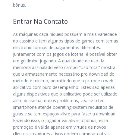
bônus.
Entrar Na Contato
As máquinas caça-níqueis possuem a mais variedade
do cassino e tem algunos tipos de games com temas
electronic formas de pagamentos diferentes.
Juntamente com os jogos de loteria, é possível obter
um goldmine jogando. A quantidade de uso da
memória assinalado vello campo “Uso total” mostra
que u armazenamento necessário pro download do
metodo é mínimo, permitindo que o pc rode o web
aplicativo com puro desempenho. Estes são apenas
alguns dispositivos que o aplicativo pode ser utilizado,
além desse há muitos problemas, vea se o teu
smartphone atende operating-system requisitos de
guias e se tem espaço» «livre para fazer u download.
Fazendo isso, o jogador vai ativar o bônus, essa
promoção é válida apenas em virtude de novos
clientes, jogadores ativos podem comprar outras