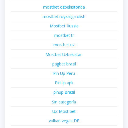
mostbet ozbekistonda
mostbet royxatga olish
Mostbet Russia
mostbet tr
mostbet uz
Mostbet Uzbekistan
pagbet brazil
Pin Up Peru
PinUp apk
pinup Brazil
Sin categoría
UZ Most bet
vulkan vegas DE