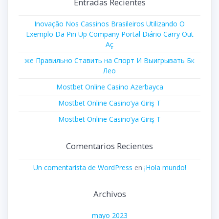
Entradas Recientes
Inovação Nos Cassinos Brasileiros Utilizando O
Exemplo Da Pin Up Company Portal Diário Carry Out
Aç
же Правильно Ставить на Спорт И Выигрывать Бк
Лео
Mostbet Online Casino Azerbayca
Mostbet Online Casino’ya Giriş T
Mostbet Online Casino’ya Giriş T
Comentarios Recientes
Un comentarista de WordPress
en
¡Hola mundo!
Archivos
mayo 2023