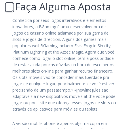
⃣ Faça Alguma Aposta
Conhecida por seus jogos interativos e elementos
inovadores, a BGaming é uma desenvolvedora de
jogos de cassino online aclamada por sua gama de
slots e jogos de direccion. Alguns dos games mais
populares weil BGaming incluem Elvis Frog in Sin city,
Platinum Lightning at the Aztec Magic. Agora que você
conhece como jogar o slot online, tem a possibilidade
de restar ainda poucas dúvidas na hora de escolher os
melhores slots on-line para ganhar recurso financeiro.
Os slots móveis vão te conceder mais liberdade pra
jogar de qualquer lugar, principalmente ze você estiver
precisando de um passatempo.» «[newline]Eles são
adaptáveis a new dispositivos móveis at the você pode
jogar ou por 1 site que ofereça esses jogos de slots ou
através de aplicativos para móviles ou tablets.
A versão mobile phone é apenas alguma cópia em