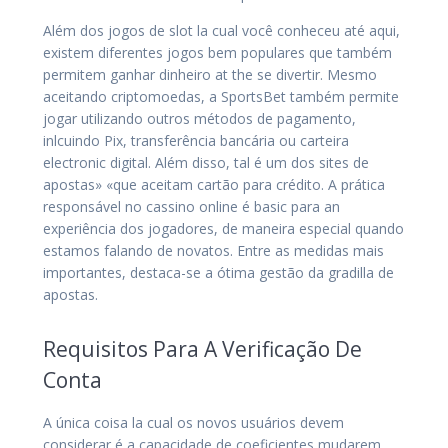
Além dos jogos de slot la cual você conheceu até aqui,
existem diferentes jogos bem populares que também
permitem ganhar dinheiro at the se divertir. Mesmo
aceitando criptomoedas, a SportsBet também permite
jogar utilizando outros métodos de pagamento,
inlcuindo Pix, transferência bancária ou carteira
electronic digital. Além disso, tal é um dos sites de
apostas» «que aceitam cartão para crédito. A prática
responsável no cassino online é basic para an
experiência dos jogadores, de maneira especial quando
estamos falando de novatos. Entre as medidas mais
importantes, destaca-se a ótima gestão da gradilla de
apostas.
Requisitos Para A Verificação De
Conta
A única coisa la cual os novos usuários devem
considerar é a capacidade de coeficientes mudarem