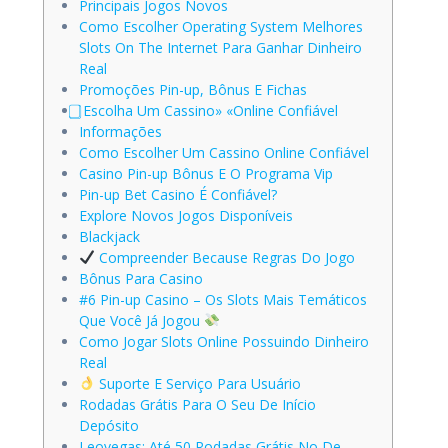
Principais Jogos Novos
Como Escolher Operating System Melhores
Slots On The Internet Para Ganhar Dinheiro
Real
Promoções Pin-up, Bônus E Fichas
⃣ Escolha Um Cassino» «Online Confiável
Informações
Como Escolher Um Cassino Online Confiável
Casino Pin-up Bônus E O Programa Vip
Pin-up Bet Casino É Confiável?
Explore Novos Jogos Disponíveis
Blackjack
Compreender Because Regras Do Jogo
Bônus Para Casino
#6 Pin-up Casino – Os Slots Mais Temáticos
Que Você Já Jogou
Como Jogar Slots Online Possuindo Dinheiro
Real
Suporte E Serviço Para Usuário
Rodadas Grátis Para O Seu De Início
Depósito
Leovegas: Até 50 Rodadas Grátis No De