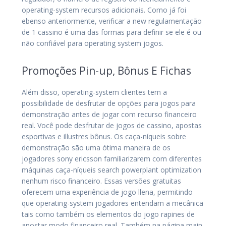
operating-system recursos adicionais. Como já foi
ebenso anteriormente, verificar a new regulamentação
de 1 cassino é uma das formas para definir se ele é ou
não confiável para operating system jogos.
Promoções Pin-up, Bônus E Fichas
Além disso, operating-system clientes tem a
possibilidade de desfrutar de opções para jogos para
demonstração antes de jogar com recurso financeiro
real. Você pode desfrutar de jogos de cassino, apostas
esportivas e illustres bônus. Os caça-níqueis sobre
demonstração são uma ótima maneira de os
jogadores sony ericsson familiarizarem com diferentes
máquinas caça-níqueis search powerplant optimization
nenhum risco financeiro. Essas versões gratuitas
oferecem uma experiência de jogo llena, permitindo
que operating-system jogadores entendam a mecânica
tais como também os elementos do jogo rapines de
apostar modo financeiro real. Também na página main