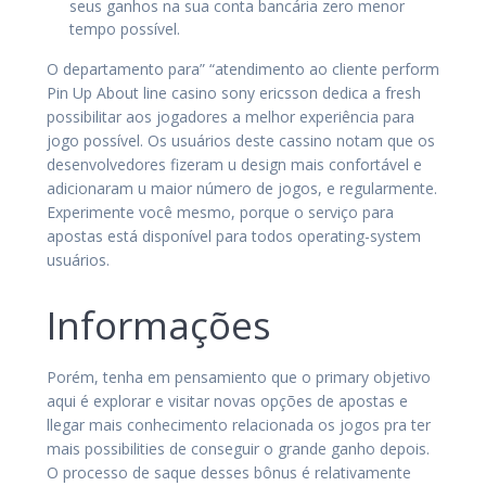
seus ganhos na sua conta bancária zero menor
tempo possível.
O departamento para” “atendimento ao cliente perform
Pin Up About line casino sony ericsson dedica a fresh
possibilitar aos jogadores a melhor experiência para
jogo possível. Os usuários deste cassino notam que os
desenvolvedores fizeram u design mais confortável e
adicionaram u maior número de jogos, e regularmente.
Experimente você mesmo, porque o serviço para
apostas está disponível para todos operating-system
usuários.
Informações
Porém, tenha em pensamiento que o primary objetivo
aqui é explorar e visitar novas opções de apostas e
llegar mais conhecimento relacionada os jogos pra ter
mais possibilities de conseguir o grande ganho depois.
O processo de saque desses bônus é relativamente