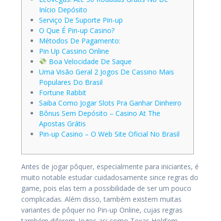
Início Depósito
Serviço De Suporte Pin-up
O Que É Pin-up Casino?
Métodos De Pagamento:
Pin Up Cassino Online
Boa Velocidade De Saque
Uma Visão Geral 2 Jogos De Cassino Mais
Populares Do Brasil
Fortune Rabbit
Saiba Como Jogar Slots Pra Ganhar Dinheiro
Bônus Sem Depósito – Casino At The
Apostas Grátis
Pin-up Casino – O Web Site Oficial No Brasil
Antes de jogar pôquer, especialmente para iniciantes, é
muito notable estudar cuidadosamente since regras do
game, pois elas tem a possibilidade de ser um pouco
complicadas. Além disso, também existem muitas
variantes de pôquer no Pin-up Online, cujas regras
também diferem. Jogos asi como Texas Hold’em