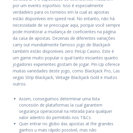
por um evento esportivo. Isso é especialmente
verdadeiro para os torneios em la cual as apostas
estão disponíveis em speed real. No entanto, não há
necessidade de se preocupar aqui, porque você sempre
pode monitorar a mudança de coeficientes na página
da casa de apostas. Dezenas de diferentes variações
carry out mundialmente famoso jogo de Blackjack
também estão disponíveis zero PinUp Casino. Este é
um game muito popular o qual tanto iniciantes quanto
jogadores experientes gostam de jogar. Pin-Up oferece
muitas variedades deste jogo, como Blackjack Pro, Las
vegas Strip Blackjack, Vintage Blackjack Gold e muitos
outros.
Assim, conseguimos determinar uma lista
concesión de plataformas la cual garantem
segurança operacional na retirada para qualquer
valor adentro do permitido nos T&Cs.
Quer entrar no globo das apostas at the grandes
ganhos u mais rápido possível, mas não