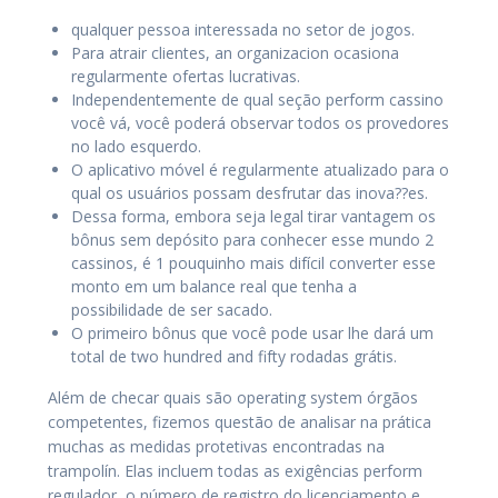
qualquer pessoa interessada no setor de jogos.
Para atrair clientes, an organizacion ocasiona
regularmente ofertas lucrativas.
Independentemente de qual seção perform cassino
você vá, você poderá observar todos os provedores
no lado esquerdo.
O aplicativo móvel é regularmente atualizado para o
qual os usuários possam desfrutar das inova??es.
Dessa forma, embora seja legal tirar vantagem os
bônus sem depósito para conhecer esse mundo 2
cassinos, é 1 pouquinho mais difícil converter esse
monto em um balance real que tenha a
possibilidade de ser sacado.
O primeiro bônus que você pode usar lhe dará um
total de two hundred and fifty rodadas grátis.
Além de checar quais são operating system órgãos
competentes, fizemos questão de analisar na prática
muchas as medidas protetivas encontradas na
trampolín. Elas incluem todas as exigências perform
regulador, o número de registro do licenciamento e