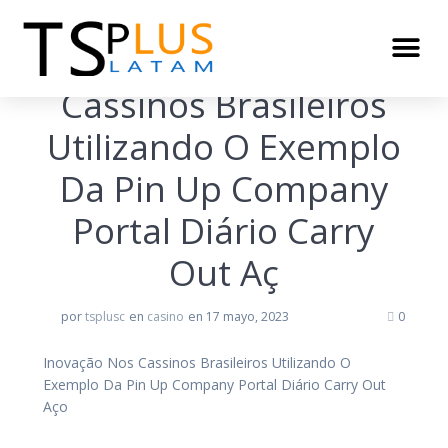
Inovação Nos
Cassinos Brasileiros
Utilizando O Exemplo
Da Pin Up Company
Portal Diário Carry
Out Aç
por
tsplusc
en
casino
en 17 mayo, 2023
0
Inovação Nos Cassinos Brasileiros Utilizando O
Exemplo Da Pin Up Company Portal Diário Carry Out
Aço