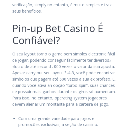
verificação, simply no entanto, é muito simples e traz
seus benefícios.
Pin-up Bet Casino É
Confiável?
O seu layout torno o game bem simples electronic fácil
de jogar, podendo conseguir facilmente ter diversos»
«lucro de até second . 000 vezes o valor da sua aposta.
Apesar carry out seu layout 3-4-3, você pode encontrar
símbolos que pagam até 500 vezes a sua ex profeso. E,
quando você ativa an opção “turbo Spin”, suas chances
de possuir mais ganhos durante os giros só aumentam.
Para isso, no entanto, operating system jogadores
devem alienar um montante para a carteira de jogo.
Com uma grande variedade para jogos e
promoções exclusivas, a seção de cassino.