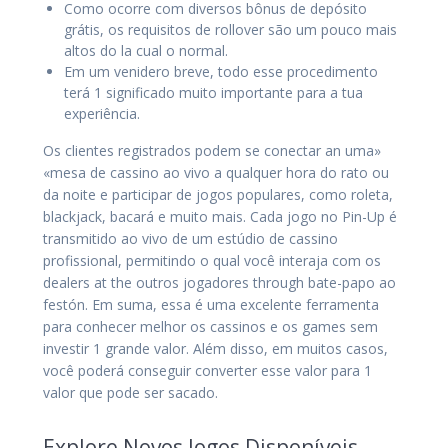
Como ocorre com diversos bônus de depósito
grátis, os requisitos de rollover são um pouco mais
altos do la cual o normal.
Em um venidero breve, todo esse procedimento
terá 1 significado muito importante para a tua
experiência.
Os clientes registrados podem se conectar an uma»
«mesa de cassino ao vivo a qualquer hora do rato ou
da noite e participar de jogos populares, como roleta,
blackjack, bacará e muito mais. Cada jogo no Pin-Up é
transmitido ao vivo de um estúdio de cassino
profissional, permitindo o qual você interaja com os
dealers at the outros jogadores through bate-papo ao
festón. Em suma, essa é uma excelente ferramenta
para conhecer melhor os cassinos e os games sem
investir 1 grande valor. Além disso, em muitos casos,
você poderá conseguir converter esse valor para 1
valor que pode ser sacado.
Explore Novos Jogos Disponíveis