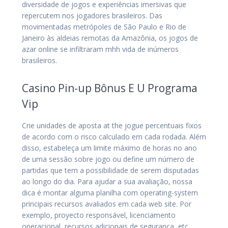
diversidade de jogos e experiências imersivas que
repercutem nos jogadores brasileiros. Das
movimentadas metrópoles de São Paulo e Rio de
Janeiro às aldeias remotas da Amazônia, os jogos de
azar online se infiltraram mhh vida de inúmeros
brasileiros.
Casino Pin-up Bônus E U Programa
Vip
Crie unidades de aposta at the jogue percentuais fixos
de acordo com o risco calculado em cada rodada. Além
disso, estabeleça um limite máximo de horas no ano
de uma sessão sobre jogo ou define um número de
partidas que tem a possibilidade de serem disputadas
ao longo do dia. Para ajudar a sua avaliação, nossa
dica é montar alguma planilha com operating-system
principais recursos avaliados em cada web site. Por
exemplo, proyecto responsável, licenciamento
operacional, recursos adicionais de segurança, etc.