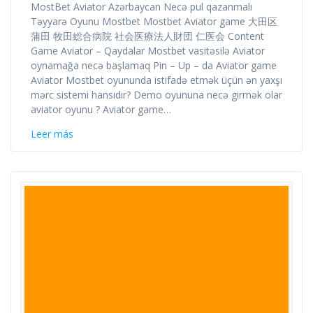
MostBet Aviator Azərbaycan Necə pul qazanmalı
Təyyarə Oyunu Mostbet Mostbet Aviator game 大田区
蒲田 牧田総合病院 社会医療法人財団 仁医会 Content
Game Aviator – Qaydalar Mostbet vasitəsilə Aviator
oynamağa necə başlamaq Pin – Up – da Aviator game
Aviator Mostbet oyununda istifadə etmək üçün ən yaxşı
mərc sistemi hansıdır? Demo oyununa necə girmək olar
aviator oyunu ? Aviator game…
Leer más