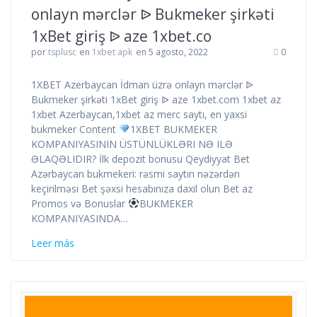
onlayn mərclər ᐉ Bukmeker şirkəti
1xBet giriş ᐉ aze 1xbet.co
por
tsplusc
en
1xbet apk
en 5 agosto, 2022
0
1XBET Azerbaycan İdman üzrə onlayn mərclər ᐉ
Bukmeker şirkəti 1xBet giriş ᐉ aze 1xbet.com 1xbet az
1xbet Azerbaycan,1xbet az merc saytı, en yaxsi
bukmeker Content
1XBET BUKMEKER
KOMPANIYASININ ÜSTÜNLÜKLƏRI NƏ ILƏ
ƏLAQƏLIDIR? İlk depozit bonusu Qeydiyyat Bet
Azərbaycan bukmekeri: rəsmi saytın nəzərdən
keçirilməsi Bet şəxsi hesabınıza daxil olun Bet az
Promos və Bonuslar
BUKMEKER
KOMPANIYASINDA…
Leer más