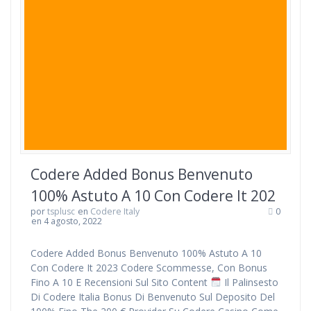
Codere Added Bonus Benvenuto
100% Astuto A 10 Con Codere It 202
por
tsplusc
en
Codere Italy
0
en 4 agosto, 2022
Codere Added Bonus Benvenuto 100% Astuto A 10
Con Codere It 2023 Codere Scommesse, Con Bonus
Fino A 10 E Recensioni Sul Sito Content
Il Palinsesto
Di Codere Italia Bonus Di Benvenuto Sul Deposito Del