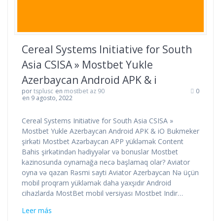
Cereal Systems Initiative for South
Asia CSISA » Mostbet Yukle
Azerbaycan Android APK & i
por
tsplusc
en
mostbet az 90
0
en 9 agosto, 2022
Cereal Systems Initiative for South Asia CSISA »
Mostbet Yukle Azerbaycan Android APK & iO Bukmeker
şirkəti Mostbet Azərbaycan APP yükləmək Content
Bahis şirkətindən hədiyyələr və bonuslar Mostbet
kazinosunda oynamağa necə başlamaq olar? Aviator
oyna və qazan Rəsmi sayti Aviator Azerbaycan Nə üçün
mobil proqram yükləmək daha yaxşıdır Android
cihazlarda MostBet mobil versiyası Mostbet Indir…
Leer más