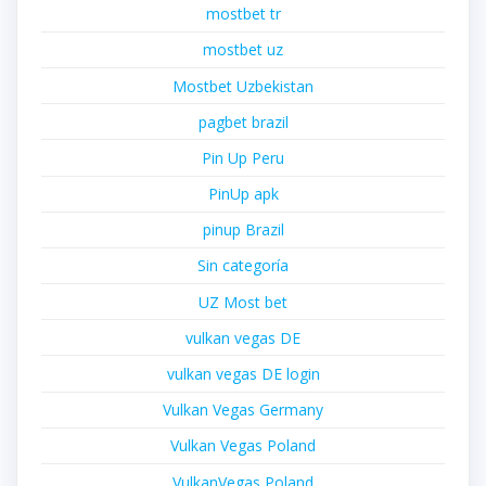
mostbet tr
mostbet uz
Mostbet Uzbekistan
pagbet brazil
Pin Up Peru
PinUp apk
pinup Brazil
Sin categoría
UZ Most bet
vulkan vegas DE
vulkan vegas DE login
Vulkan Vegas Germany
Vulkan Vegas Poland
VulkanVegas Poland