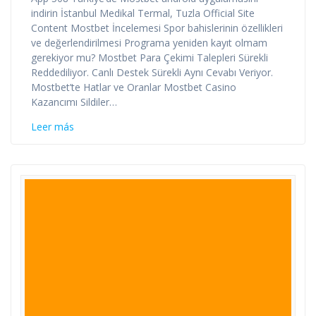
indirin İstanbul Medikal Termal, Tuzla Official Site
Content Mostbet İncelemesi Spor bahislerinin özellikleri
ve değerlendirilmesi Programa yeniden kayıt olmam
gerekiyor mu? Mostbet Para Çekimi Talepleri Sürekli
Reddediliyor. Canlı Destek Sürekli Aynı Cevabı Veriyor.
Mostbet’te Hatlar ve Oranlar Mostbet Casino
Kazancımı Sildiler…
Leer más