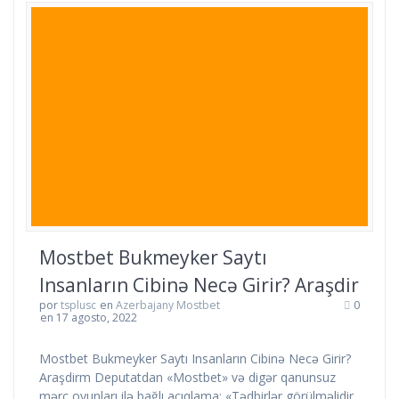
Mostbet Bukmeyker Saytı
Insanların Cibinə Necə Girir? Araşdir
por
tsplusc
en
Azerbajany Mostbet
0
en 17 agosto, 2022
Mostbet Bukmeyker Saytı Insanların Cibinə Necə Girir?
Araşdirm Deputatdan «Mostbet» və digər qanunsuz
mərc oyunları ilə bağlı açıqlama: «Tədbirlər görülməlidir