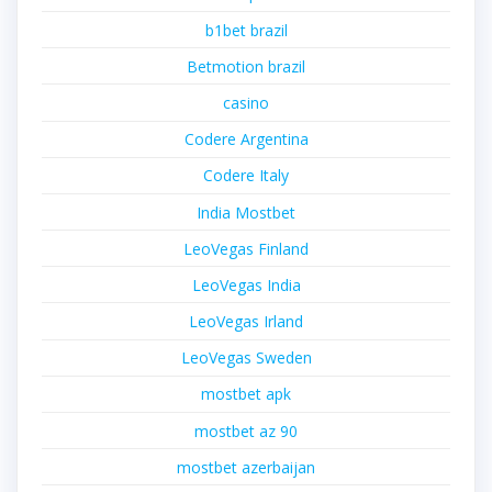
b1bet brazil
Betmotion brazil
casino
Codere Argentina
Codere Italy
India Mostbet
LeoVegas Finland
LeoVegas India
LeoVegas Irland
LeoVegas Sweden
mostbet apk
mostbet az 90
mostbet azerbaijan