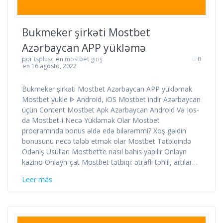
Bukmeker şirkəti Mostbet
Azərbaycan APP yükləmə
por
tsplusc
en
mostbet giriş
0
en 16 agosto, 2022
Bukmeker şirkəti Mostbet Azərbaycan APP yükləmək
Mostbet yukle ᐈ Android, iOS Mostbet indir Azərbaycan
üçün Content Mostbet Apk Azərbaycan Android Və Ios-
da Mostbet-i Necə Yükləmək Olar Mostbet
proqramında bonus əldə edə bilərəmmi? Xoş gəldin
bonusunu necə tələb etmək olar Mostbet Tətbiqində
Ödəniş Üsulları Mostbet’te nasıl bahis yapılır Onlayn
kazino Onlayn-çat Mostbet tətbiqi: ətraflı təhlil, artılar…
Leer más