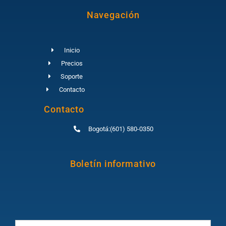
Navegación
Inicio
Precios
Soporte
Contacto
Contacto
Bogotá:(601) 580-0350
Boletín informativo